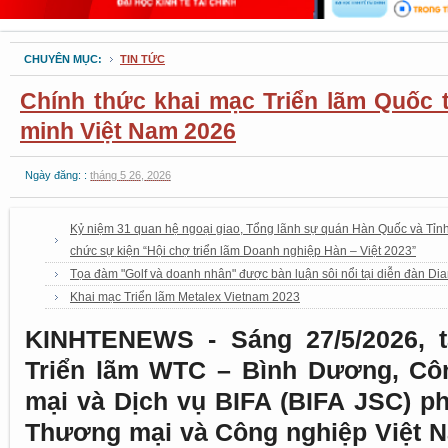
CHUYÊN MỤC:
TIN TỨC
Chính thức khai mạc Triển lãm Quốc 
minh Việt Nam 2026
Ngày đăng: :
tháng 5 26, 2026
Kỷ niệm 31 quan hệ ngoại giao, Tổng lãnh sự quán Hàn Quốc và Tỉ
chức sự kiện “Hội chợ triển lãm Doanh nghiệp Hàn – Việt 2023”
Tọa đàm "Golf và doanh nhân" được bàn luận sôi nổi tại diễn đàn Di
Khai mạc Triển lãm Metalex Vietnam 2023
KINHTENEWS - Sáng 27/5/2026, t
Triển lãm WTC – Bình Dương, Cô
mại và Dịch vụ BIFA (BIFA JSC) p
Thương mại và Công nghiệp Việt N