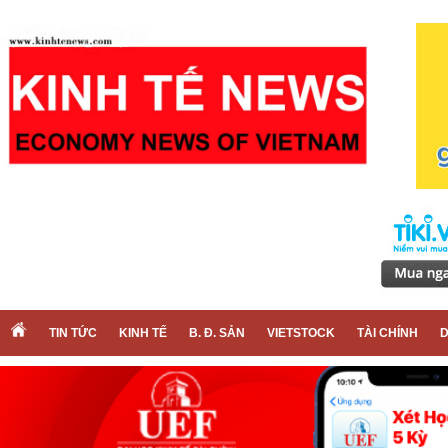
TIN TỨC
KINH TẾ
B. Đ. SẢN
VIETSTOCK
TÀI CHÍNH
D