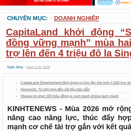
CHUYÊN MỤC:
DOANH NGHIỆP
CapitaLand khởi động “S
đồng vững mạnh” mùa hai 
trợ lên đến 4 triệu đô la Si
Ngày đăng: :
tháng 5 20, 2026
CapitaLand Development tặng dụng cụ học tập cho hơn 2.000 học si
Ajinomoto: Từ bột ngọt đến vật liệu bán dẫn
Shopee bị phạt 200 triệu đồng vì cạnh tranh không lành mạnh
KINHTENEWS - Mùa 2026 mở rộng 
nâng cao năng lực, thúc đẩy hợ
mạnh cơ chế tài trợ gắn với kết quả