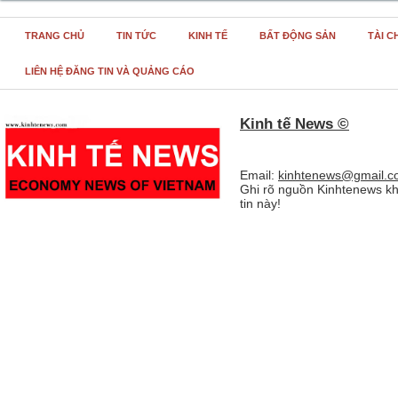
TRANG CHỦ
TIN TỨC
KINH TẾ
BẤT ĐỘNG SẢN
TÀI C
LIÊN HỆ ĐĂNG TIN VÀ QUẢNG CÁO
Kinh tế News ©
Email:
kinhtenews@gmail.c
Ghi rõ nguồn Kinhtenews kh
tin này!