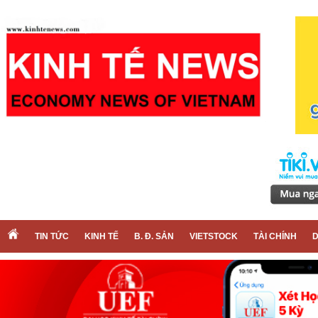
TIN TỨC
KINH TẾ
B. Đ. SẢN
VIETSTOCK
TÀI CHÍNH
D