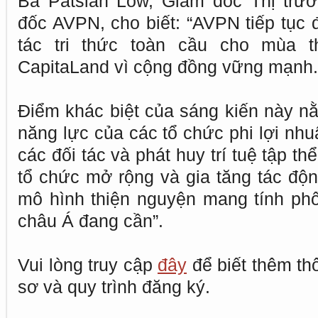
Bà Patsian Low, Giám đốc Thị trư
đốc AVPN, cho biết: “AVPN tiếp tục đ
tác tri thức toàn cầu cho mùa 
CapitaLand vì cộng đồng vững mạnh.
Điểm khác biệt của sáng kiến này n
năng lực của các tổ chức phi lợi nhu
các đối tác và phát huy trí tuệ tập th
tổ chức mở rộng và gia tăng tác độn
mô hình thiện nguyện mang tính ph
châu Á đang cần”.
Vui lòng truy cập
đây
để biết thêm thô
sơ và quy trình đăng ký.