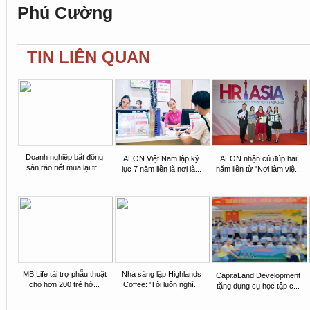
Phú Cường
TIN LIÊN QUAN
Doanh nghiệp bất động
AEON Việt Nam lập kỷ
AEON nhận cú đúp hai
sản ráo riết mua lại tr...
lục 7 năm liền là nơi là...
năm liền từ "Nơi làm việ...
MB Life tài trợ phẫu thuật
Nhà sáng lập Highlands
CapitaLand Development
cho hơn 200 trẻ hở...
Coffee: 'Tôi luôn nghĩ...
tặng dụng cụ học tập c...