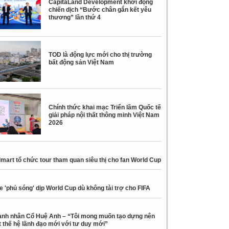
CapitaLand Development khởi động
chiến dịch “Bước chân gắn kết yêu
thương” lần thứ 4
TOD là động lực mới cho thị trường
bất động sản Việt Nam
Chính thức khai mạc Triển lãm Quốc tế
giải pháp nội thất thông minh Việt Nam
2026
mart tổ chức tour tham quan siêu thị cho fan World Cup
e 'phủ sóng' dịp World Cup dù không tài trợ cho FIFA
nh nhân Cổ Huệ Anh – “Tôi mong muốn tạo dựng nên
 thế hệ lãnh đạo mới với tư duy mới”