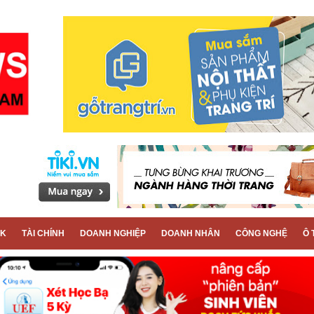
CK
TÀI CHÍNH
DOANH NGHIỆP
DOANH NHÂN
CÔNG NGHỆ
Ô 