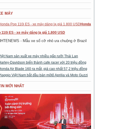
XE MÁY
Honda
 110i ES - xe máy dáng lạ giá 1.800 USD
NHTENEWS - Mẫu xe số cỡ nhỏ ưa chuộng ở Brazil
Việt Nam sản xuất xe máy nhiều gấp rưỡi Thái Lan
Harley-Davidson biến thành cafe racer với 20 triệu đồng
Honda Air Blade 160 ra mắt, giá cao nhất 57,2 triệu đồng
Piaggio Việt Nam bắt đầu bán môtô Aprilia và Moto Guzzi
TIN MỚI NHẤT