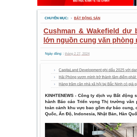
CHUYÊN MỤC:
BẤT ĐỘNG SẢN
Cushman & Wakefield dự 
lớn nguồn cung văn phòng 
Ngày đăng: :
tháng 2 27, 2024
CapitaLand Development ghi dấu 2025 với danh
Hải Phòng vươn mình trở thành tâm điểm phát t
Hàng trăm căn nhà xã hội tại Bắc Ninh có giá 
KINHTENEWS - Công ty dịch vụ
Bất động 
hành Báo cáo Triển vọng Thị trường
văn 
toàn cảnh khu vực bao gồm dự báo cung, cầ
Quốc, Ấn Độ, Indonesia, Nhật Bản, Hàn Quốc