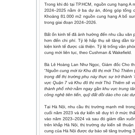
Trong khi đó tại TP.HCM, nguồn cung hạng A m
2024–2025 nằm ở ba dự án, đóng góp tổng cộ
Khoảng 81.000 m2 nguồn cung hạng A bổ sung
trong giai đoạn 2024–2026.
Bất ổn kinh tế đã ảnh hưởng đến nhu cầu văn
hơn đến chi phí. Tỷ lệ hấp thụ sẽ tăng dần 
kiện kinh tế được cải thiện. Tỷ lệ trống văn p
cung mới liên tục, theo Cushman & Wakefield.
Bà Lê Hoàng Lan Như Ngọc, Giám đốc Cho thu
“
Nguồn cung mới từ Khu đô thị mới Thủ Thiêm (
trọng để thị trường phụ này thực sự trở thành ‘
vực Quận 7 và Khu đô thị mới Thủ Thiêm sẽ vư
thành phố nhờ nằm ngay gần khu vực trung tâm 
công nghệ tiên tiến, quỹ đất dồi dào cho các dự 
Tại Hà Nội, nhu cầu thị trường mạnh mẽ tron
cuối năm 2023 và dự kiến ​​sẽ duy trì ở mức th
vào năm 2023–2024 và sau đó giảm dần xuốn
trên khắp Hà Nội, thị trường dự kiến ​​sẽ thuận
cung của Hà Nội được dự báo sẽ tăng trưởng 3