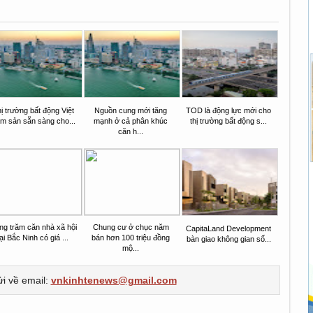
ị trường bất động Việt
Nguồn cung mới tăng
TOD là động lực mới cho
m sản sẵn sàng cho...
mạnh ở cả phân khúc
thị trường bất động s...
căn h...
ng trăm căn nhà xã hội
Chung cư ở chục năm
CapitaLand Development
tại Bắc Ninh có giá ...
bán hơn 100 triệu đồng
bàn giao không gian số...
mộ...
ửi về email:
vnkinhtenews@gmail.com