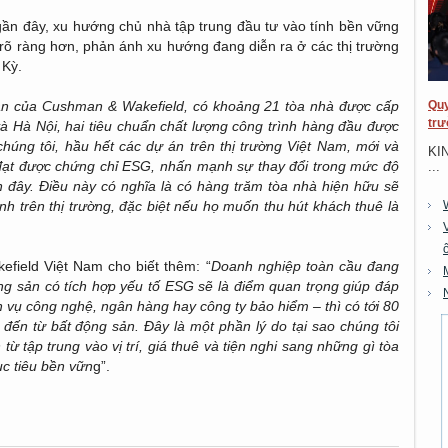
gần đây, xu hướng chủ nhà tập trung đầu tư vào tính bền vững
 rõ ràng hơn, phản ánh xu hướng đang diễn ra ở các thị trường
 Kỳ.
ận của Cushman & Wakefield, có khoảng 21 tòa nhà được cấp
Quy
trư
Hà Nội, hai tiêu chuẩn chất lượng công trình hàng đầu được
húng tôi, hầu hết các dự án trên thị trường Việt Nam, mới và
KI
đạt được chứng chỉ ESG, nhấn mạnh sự thay đổi trong mức độ
...
 đây. Điều này có nghĩa là có hàng trăm tòa nhà hiện hữu sẽ
ranh trên thị trường, đặc biệt nếu họ muốn thu hút khách thuê là
field Việt Nam cho biết thêm: “
Doanh nghiệp toàn cầu đang
ộng sản có tích hợp yếu tố ESG sẽ là điểm quan trọng giúp đáp
h vụ công nghệ, ngân hàng hay công ty bảo hiểm – thì có tới 80
đến từ bất động sản. Đây là một phần lý do tại sao chúng tôi
ừ tập trung vào vị trí, giá thuê và tiện nghi sang những gì tòa
c tiêu bền vữn
g”.