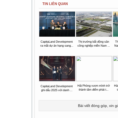
TIN LIÊN QUAN
CapitaLand Development
Thị trường bất động sản
Th
ra mắt dự án hạng sang...
công nghiệp miền Nam ...
Na
Hải Phòng vươn mình trở
Hà
CapitaLand Development
thành tâm điểm phát t...
ghi dấu 2025 với danh ...
Bài viết đóng góp, xin g