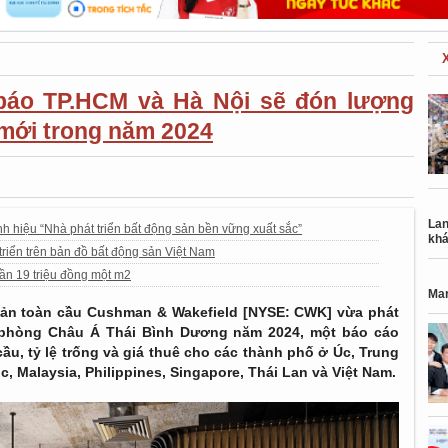
báo TP.HCM và Hà Nội sẽ đón lượng
mới trong năm 2024
Lan
 hiệu “Nhà phát triển bất động sản bền vững xuất sắc”
khá
riển trên bản đồ bất động sản Việt Nam
gần 19 triệu đồng một m2
Mar
sản
toàn cầu Cushman & Wakefield [NYSE: CWK] vừa phát
phòng
Châu Á Thái Bình Dương năm 2024, một báo cáo
u, tỷ lệ trống và giá thuê cho các thành phố ở Úc, Trung
, Malaysia, Philippines, Singapore, Thái Lan và Việt Nam.