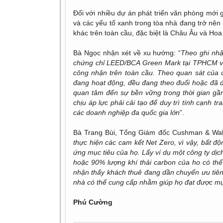
Đối với nhiều dự án phát triển văn phòng mới 
và các yếu tố xanh trong tòa nhà đang trở nên
khác trên toàn cầu, đặc biệt là Châu Âu và Hoa
Bà Ngọc nhận xét về xu hướng: “
Theo ghi nh
chứng chỉ LEED/BCA Green Mark tại TPHCM và 
công nhận trên toàn cầu. Theo quan sát của c
đang hoạt động, đều đang theo đuổi hoặc đã 
quan tâm đến sự bền vững trong thời gian gần
chịu áp lực phải cải tạo để duy trì tính cạnh t
các doanh nghiệp đa quốc gia lớn
”.
Bà Trang Bùi, Tổng Giám đốc Cushman & Wake
thực hiện các cam kết Net Zero, vì vậy, bất đ
ứng mục tiêu của họ. Lấy ví dụ một công ty dịc
hoặc 90% lượng khí thải carbon của ho có thể 
nhận thấy khách thuê đang dần chuyển ưu tiên t
nhà có thể cung cấp nhằm giúp họ đạt được mụ
Phú Cường