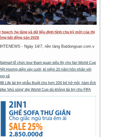
 hoạch, hạ tầng và dữ liệu định hình chu kỳ mới của thị
ờng bất động sản 2026
NHTENEWS - Ngày 14/7, nền tảng Batdongsan.com.v
Walmart tổ chức tour tham quan siêu thị cho fan World Cup
Việt Hương diện váy cưới, kỉ niệm 20 năm hôn nhân với
ông xã
MB Life tài trợ phẫu thuật cho hơn 200 trẻ hở môi, hàm ếch
Nike 'phủ sóng' dịp World Cup dù không tài trợ cho FIFA