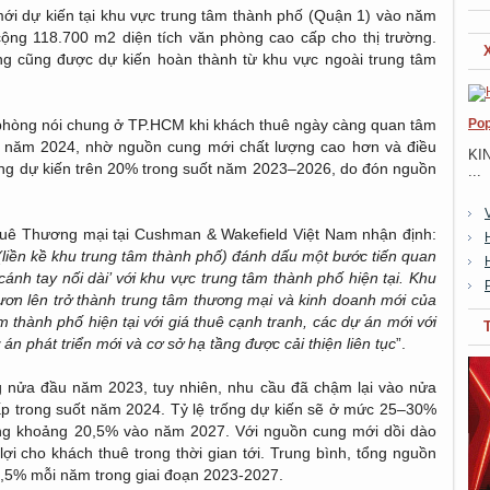
ới dự kiến tại khu vực trung tâm thành phố (Quận 1) vào năm
ng 118.700 m2 diện tích văn phòng cao cấp cho thị trường.
 cũng được dự kiến hoàn thành từ khu vực ngoài trung tâm
Pop
 phòng nói chung ở TP.HCM khi khách thuê ngày càng quan tâm
từ năm 2024, nhờ nguồn cung mới chất lượng cao hơn và điều
KI
hòng dự kiến ​​trên 20% trong suốt năm 2023–2026, do đón nguồn
...
ê Thương mại tại Cushman & Wakefield Việt Nam nhận định:
liền kề khu trung tâm thành phố) đánh dấu một bước tiến quan
cánh tay nối dài’ với khu vực trung tâm thành phố hiện tại. Khu
ơn lên trở thành trung tâm thương mại và kinh doanh mới của
thành phố hiện tại với giá thuê cạnh tranh, các dự án mới với
án phát triển mới và cơ sở hạ tầng được cải thiện liên tục
”.
g nửa đầu năm 2023, tuy nhiên, nhu cầu đã chậm lại vào nửa
ấp trong suốt năm 2024. Tỷ lệ trống dự kiến ​​sẽ ở mức 25–30%
g khoảng 20,5% vào năm 2027. Với nguồn cung mới dồi dào
 lợi cho khách thuê trong thời gian tới. Trung bình, tổng nguồn
,5% mỗi năm trong giai đoạn 2023-2027.