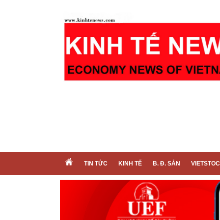
TIN TỨC
KINH TẾ
B. Đ. SẢN
VIETSTO