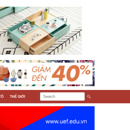
TÔ
THẾ GIỚI