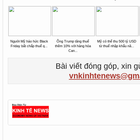
Người Mỹ háo hức Black
Ông Trump tăng thuế
Mỹ có thể thu 500 tỷ USD
Friday bất chấp thuế q...
thêm 10% với hàng hóa
từ thuế nhập khẩu nă...
Can...
Bài viết đóng góp, xin g
vnkinhtenews@gma