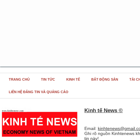
TRANG CHỦ
TIN TỨC
KINH TẾ
BẤT ĐỘNG SẢN
TÀI C
LIÊN HỆ ĐĂNG TIN VÀ QUẢNG CÁO
Kinh tế News ©
Email:
kinhtenews@gmail.c
Ghi rõ nguồn Kinhtenews kh
tin này!