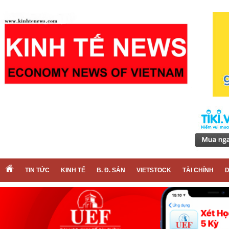
TIN TỨC
KINH TẾ
B. Đ. SẢN
VIETSTOCK
TÀI CHÍNH
D