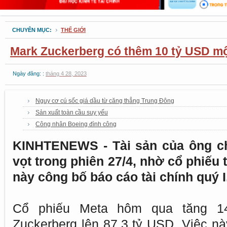
CHUYÊN MỤC:
THẾ GIỚI
Mark Zuckerberg có thêm 10 tỷ USD m
Ngày đăng: :
tháng 4 28, 2023
Nguy cơ cú sốc giá dầu từ căng thẳng Trung Đông
Sản xuất toàn cầu suy yếu
Công nhân Boeing đình công
KINHTENEWS - Tài sản của ông ch
vọt trong phiên 27/4, nhờ cổ phiếu
này công bố báo cáo tài chính quý I
Cổ phiếu Meta hôm qua tăng 14
Zuckerberg lên 87,3 tỷ USD. Việc nà