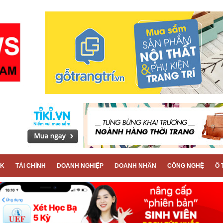
CK
TÀI CHÍNH
DOANH NGHIỆP
DOANH NHÂN
CÔNG NGHỆ
Ô 