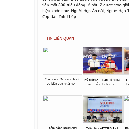
tiền mặt 300 triệu đồng; Á hậu 2 được trao giả
hiệu khác như: Người đẹp Áo dài, Người đẹp 
đẹp Bản lĩnh Thép…
TIN LIÊN QUAN
Giá bán lẻ điện sinh hoạt
Kỷ niệm 31 quan hệ ngoại
Tọ
dự kiến cao nhất hơ...
giao, Tổng lãnh sự q...
nhâ
Điểm sáng mới trong
Ba
Triển lãm VIETFISH sẽ