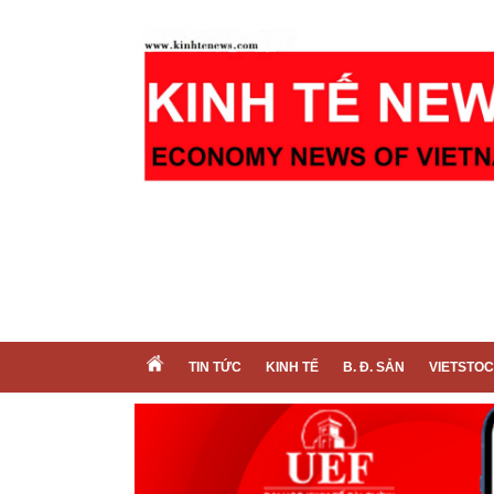
TIN TỨC
KINH TẾ
B. Đ. SẢN
VIETSTO