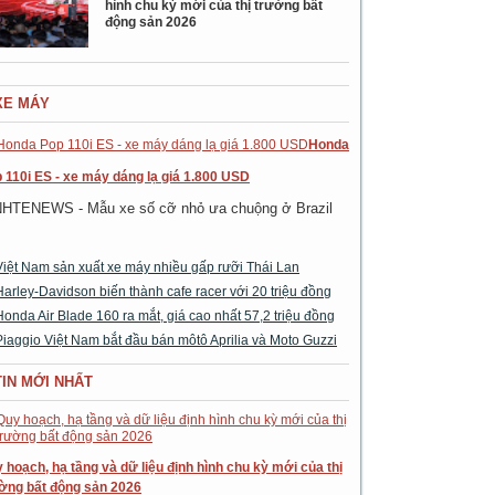
hình chu kỳ mới của thị trường bất
động sản 2026
XE MÁY
Honda
 110i ES - xe máy dáng lạ giá 1.800 USD
NHTENEWS - Mẫu xe số cỡ nhỏ ưa chuộng ở Brazil
Việt Nam sản xuất xe máy nhiều gấp rưỡi Thái Lan
Harley-Davidson biến thành cafe racer với 20 triệu đồng
Honda Air Blade 160 ra mắt, giá cao nhất 57,2 triệu đồng
Piaggio Việt Nam bắt đầu bán môtô Aprilia và Moto Guzzi
TIN MỚI NHẤT
 hoạch, hạ tầng và dữ liệu định hình chu kỳ mới của thị
ờng bất động sản 2026