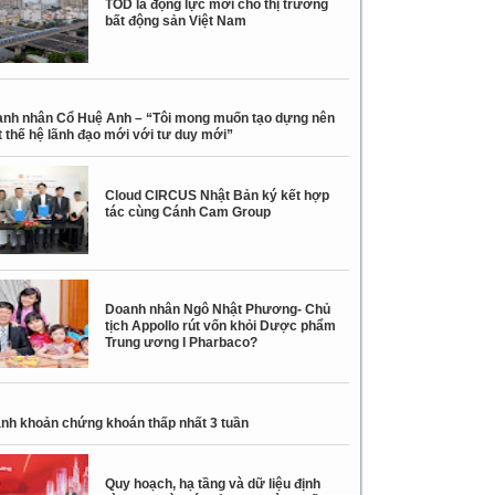
TOD là động lực mới cho thị trường
bất động sản Việt Nam
nh nhân Cổ Huệ Anh – “Tôi mong muốn tạo dựng nên
 thế hệ lãnh đạo mới với tư duy mới”
Cloud CIRCUS Nhật Bản ký kết hợp
tác cùng Cánh Cam Group
Doanh nhân Ngô Nhật Phương- Chủ
tịch Appollo rút vốn khỏi Dược phẩm
Trung ương I Pharbaco?
nh khoản chứng khoán thấp nhất 3 tuần
Quy hoạch, hạ tầng và dữ liệu định