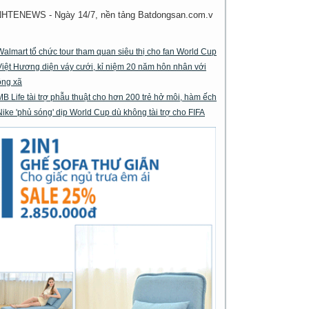
NHTENEWS - Ngày 14/7, nền tảng Batdongsan.com.v
Walmart tổ chức tour tham quan siêu thị cho fan World Cup
Việt Hương diện váy cưới, kỉ niệm 20 năm hôn nhân với
ông xã
MB Life tài trợ phẫu thuật cho hơn 200 trẻ hở môi, hàm ếch
Nike 'phủ sóng' dịp World Cup dù không tài trợ cho FIFA