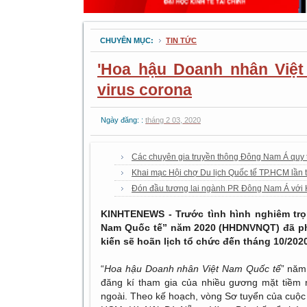
CHUYÊN MỤC:
TIN TỨC
'Hoa hậu Doanh nhân Việt
virus corona
Ngày đăng: :
tháng 2 03, 2020
Các chuyên gia truyền thông Đông Nam Á quy 
Khai mạc Hội chợ Du lịch Quốc tế TP.HCM lần
Đón đầu tương lai ngành PR Đông Nam Á với
KINHTENEWS - Trước tình hình nghiêm trọ
Nam Quốc tế” năm 2020 (HHDNVNQT) đã phải
kiến sẽ hoãn lịch tổ chức đến tháng 10/2020
“
Hoa hậu Doanh nhân Việt Nam Quốc tế
” năm
đăng kí tham gia của nhiều gương mặt tiềm 
ngoài. Theo kế hoạch, vòng Sơ tuyển của cuộc t