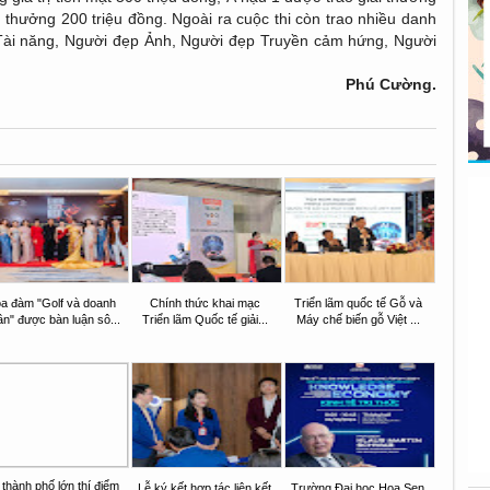
i thưởng 200 triệu đồng. Ngoài ra cuộc thi còn trao nhiều danh
Tài năng, Người đẹp Ảnh, Người đẹp Truyền cảm hứng, Người
Phú Cường.
a đàm "Golf và doanh
Chính thức khai mạc
Triển lãm quốc tế Gỗ và
n" được bàn luận sô...
Triển lãm Quốc tế giải...
Máy chế biến gỗ Việt ...
 thành phố lớn thí điểm
Lễ ký kết hợp tác liên kết
Trường Đại học Hoa Sen