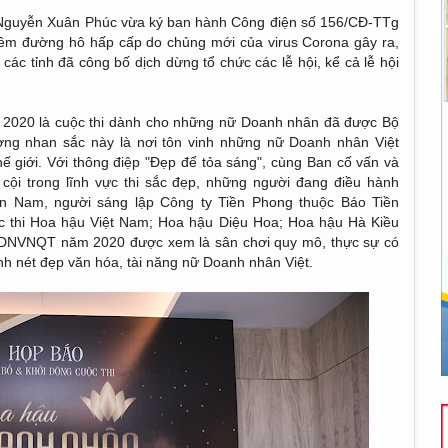
 Nguyễn Xuân Phúc vừa ký ban hành Công điện số 156/CĐ-TTg
iêm đường hô hấp cấp do chủng mới của virus Corona gây ra,
các tỉnh đã công bố dịch dừng tổ chức các lễ hội, kể cả lễ hội
 2020 là cuộc thi dành cho những nữ Doanh nhân đã được Bộ
ng nhan sắc này là nơi tôn vinh những nữ Doanh nhân Việt
hế giới. Với thông điệp "Đẹp để tỏa sáng", cùng Ban cố vấn và
 cội trong lĩnh vực thi sắc đẹp, những người đang điều hành
n Nam, người sáng lập Công ty Tiền Phong thuộc Báo Tiền
c thi Hoa hậu Việt Nam; Hoa hậu Diệu Hoa; Hoa hậu Hà Kiều
DNVNQT năm 2020 được xem là sân chơi quy mô, thực sự có
vinh nét đẹp văn hóa, tài năng nữ Doanh nhân Việt.