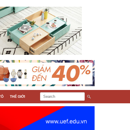
TÔ
THẾ GIỚI