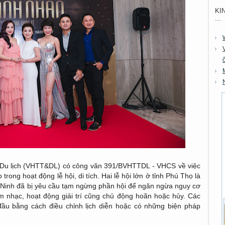
KI
...
 Du lịch (VHTT&DL) có công văn 391/BVHTTDL - VHCS về việc
ong hoạt động lễ hội, di tích. Hai lễ hội lớn ở tỉnh Phú Thọ là
ù Ninh đã bị yêu cầu tạm ngừng phần hội để ngăn ngừa nguy cơ
m nhạc, hoạt động giải trí cũng chủ động hoãn hoặc hủy. Các
ầu bằng cách điều chỉnh lịch diễn hoặc có những biện pháp