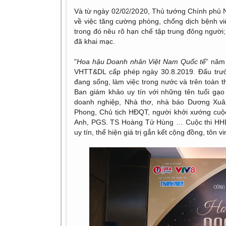
Và từ ngày 02/02/2020, Thủ tướng Chính phủ
về việc tăng cường phòng, chống dịch bệnh v
trong đó nêu rõ hạn chế tập trung đông người; 
đã khai mạc.
"
Hoa hậu Doanh nhân Việt Nam Quốc tế
” năm
VHTT&DL cấp phép ngày 30.8.2019. Đấu trườ
đang sống, làm việc trong nước và trên toàn t
Ban giám khảo uy tín với những tên tuổi gạo
doanh nghiệp, Nhà thơ, nhà báo Dương Xuâ
Phong, Chủ tịch HĐQT, người khởi xướng cuộ
Anh, PGS. TS Hoàng Tử Hùng … Cuộc thi HH
uy tín, thể hiện giá trị gắn kết cộng đồng, tôn 