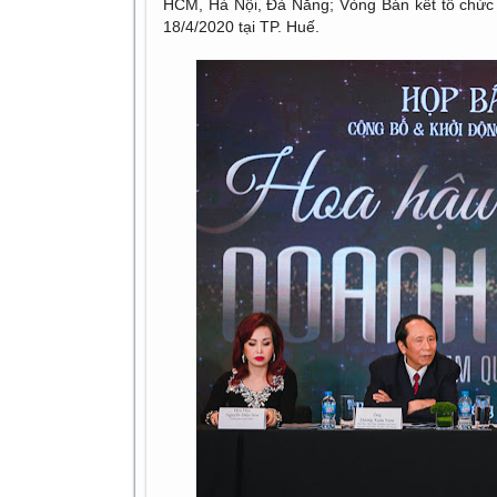
HCM, Hà Nội, Đà Nẵng; Vòng Bán kết tổ chức 
18/4/2020 tại TP. Huế.