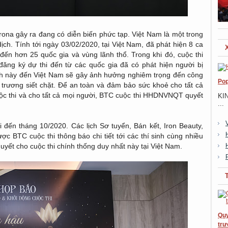
rona gây ra đang có diễn biến phức tạp. Việt Nam là một trong
ch. Tính tới ngày 03/02/2020, tại Việt Nam, đã phát hiện 8 ca
đến hơn 25 quốc gia và vùng lãnh thổ. Trong khi đó, cuộc thi
g ký dự thi đến từ các quốc gia đã có phát hiện người bị
 sinh này đến Việt Nam sẽ gây ảnh hưởng nghiêm trọng đến công
Pop
trương siết chặt. Để an toàn và đảm bảo sức khoẻ cho tất cả
uộc thi và cho tất cả mọi người, BTC cuộc thi HHDNVNQT quyết
KI
...
i đến tháng 10/2020. Các lịch Sơ tuyển, Bán kết, Iron Beauty,
c BTC cuộc thi thông báo chi tiết tới các thí sinh cùng nhiều
uyết cho cuộc thi chính thống duy nhất này tại Việt Nam.
Quy
trư