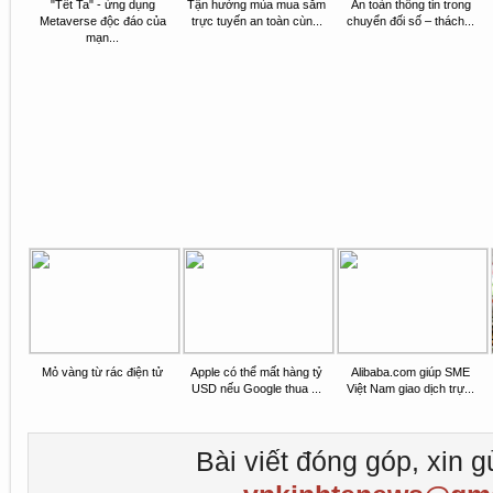
"Tết Ta" - ứng dụng
Tận hưởng mùa mua sắm
An toàn thông tin trong
Metaverse độc đáo của
trực tuyến an toàn cùn...
chuyển đối số – thách...
mạn...
Mỏ vàng từ rác điện tử
Apple có thể mất hàng tỷ
Alibaba.com giúp SME
USD nếu Google thua ...
Việt Nam giao dịch trự...
Bài viết đóng góp, xin g