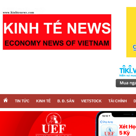
TIN TỨC
KINH TẾ
B. Đ. SẢN
VIETSTOCK
TÀI CHÍNH
D