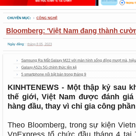
CHUYÊN MỤC:
CÔNG NGHỆ
Bloomberg: 'Việt Nam đang thành cườ
Ngày đăng: :
tháng 8 05, 2023
Samsung Ra Mắt Galaxy M22 với màn hình sống động mượt mà, hiệ
Galaxy A52s 5G chính thức lên kệ
5 smartphone nổi bật bán trong tháng 9
KINHTENEWS - Một thập kỷ sau khi
thế giới, Việt Nam được đánh giá 
hàng đầu, thay vì chỉ gia công phầ
Theo Bloomberg, trong sự kiện Vie
VnExpress tổ chức đầu tháng 4 tại