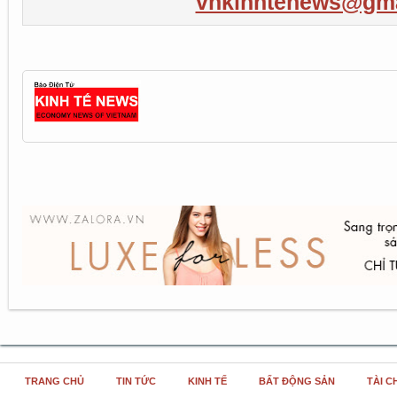
vnkinhtenews@gma
TRANG CHỦ
TIN TỨC
KINH TẾ
BẤT ĐỘNG SẢN
TÀI C