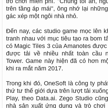
trò chơi miễn phí. "Chúng tôi ăn, n
trên tầng áp mái", ông nhớ lại nhữn
gác xép một ngôi nhà nhỏ.
Đến nay, các studio game mọc lên kh
tranh nhau với mục tiêu tạo ra bom tấ
có Magic Tiles 3 của Amanotes được
được tải về nhiều nhất toàn cầu 
Tower. Game này hiện đã có hơn một
khi ra mắt năm 2017.
Trong khi đó, OneSoft là công ty ph
thứ tư thế giới dựa trên lượt tải xuố
Play, theo Data.ai. Zego Studio cũn
nhà sản xuất ứng dụng và trò chơi t