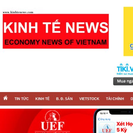
TIN TỨC
KINH TẾ
B. Đ. SẢN
VIETSTOCK
TÀI CHÍNH
D