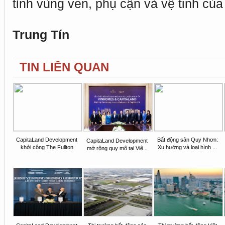
tỉnh vùng ven, phụ cận và vệ tinh của
Trung Tín
TIN LIÊN QUAN
CapitaLand Development
Bất động sản Quy Nhơn:
CapitaLand Development
khởi công The Fullton
Xu hướng và loại hình ...
mở rộng quy mô tại Việ...