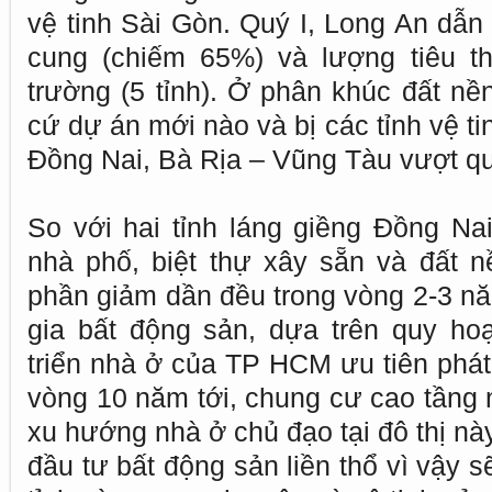
vệ tinh Sài Gòn. Quý I, Long An dẫn
cung (chiếm 65%) và lượng tiêu th
trường (5 tỉnh). Ở phân khúc đất n
cứ dự án mới nào và bị các tỉnh vệ t
Đồng Nai, Bà Rịa – Vũng Tàu vượt q
So với hai tỉnh láng giềng Đồng Nai
nhà phố, biệt thự xây sẵn và đất 
phần giảm dần đều trong vòng 2-3 n
gia bất động sản, dựa trên quy ho
triển nhà ở của TP HCM ưu tiên phát 
vòng 10 năm tới, chung cư cao tầng 
xu hướng nhà ở chủ đạo tại đô thị này
đầu tư bất động sản liền thổ vì vậy 