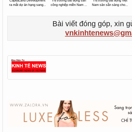
CapitaLand Development
Thị trường bất động sản
Thị trường bất động Việt
ra mắt dự án hạng sang...
công nghiệp miền Nam ...
Nam sản sẵn sàng cho...
Bài viết đóng góp, xin g
vnkinhtenews@gma