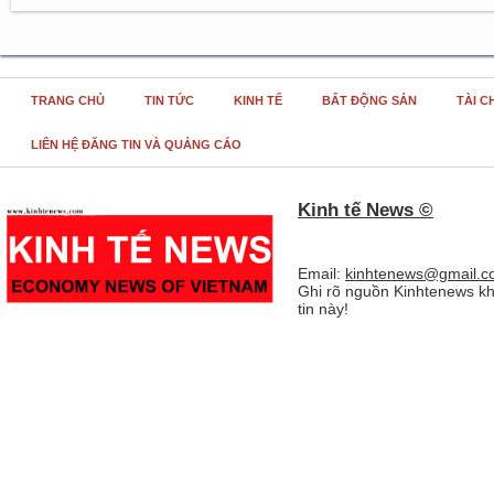
TRANG CHỦ
TIN TỨC
KINH TẾ
BẤT ĐỘNG SẢN
TÀI C
LIÊN HỆ ĐĂNG TIN VÀ QUẢNG CÁO
Kinh tế News ©
Email:
kinhtenews@gmail.c
Ghi rõ nguồn Kinhtenews kh
tin này!