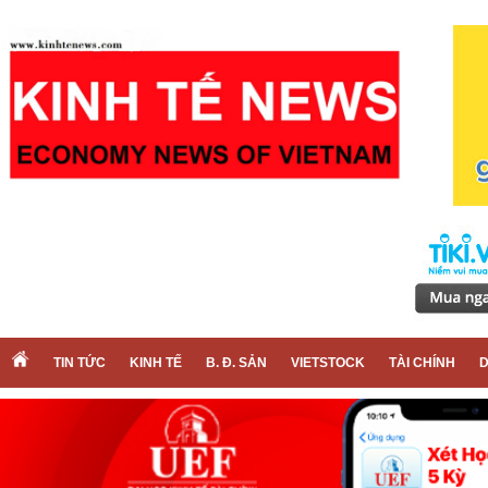
TIN TỨC
KINH TẾ
B. Đ. SẢN
VIETSTOCK
TÀI CHÍNH
D