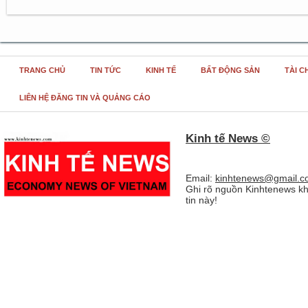
TRANG CHỦ
TIN TỨC
KINH TẾ
BẤT ĐỘNG SẢN
TÀI C
LIÊN HỆ ĐĂNG TIN VÀ QUẢNG CÁO
Kinh tế News ©
Email:
kinhtenews@gmail.c
Ghi rõ nguồn Kinhtenews kh
tin này!