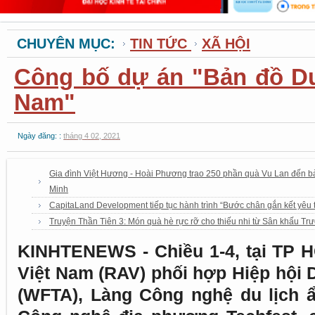
CHUYÊN MỤC:
TIN TỨC
XÃ HỘI
Công bố dự án "Bản đồ Du
Nam"
Ngày đăng: :
tháng 4 02, 2021
Gia đình Việt Hương - Hoài Phương trao 250 phần quà Vu Lan đến b
Minh
CapitaLand Development tiếp tục hành trình “Bước chân gắn kết yêu 
Truyện Thần Tiên 3: Món quà hè rực rỡ cho thiếu nhi từ Sân khấu T
KINHTENEWS - Chiều 1-4, tại TP H
Việt Nam (RAV) phối hợp Hiệp hội D
(WFTA), Làng Công nghệ du lịch ẩ