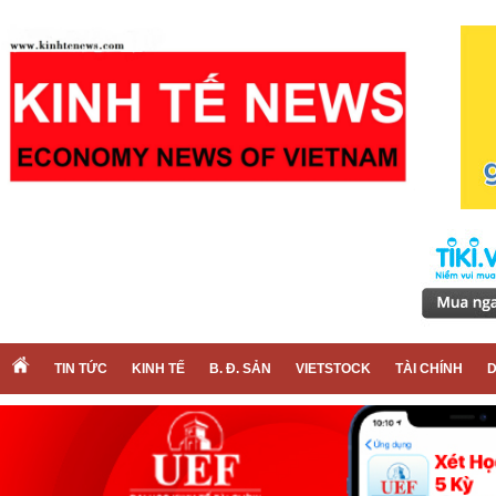
TIN TỨC
KINH TẾ
B. Đ. SẢN
VIETSTOCK
TÀI CHÍNH
D