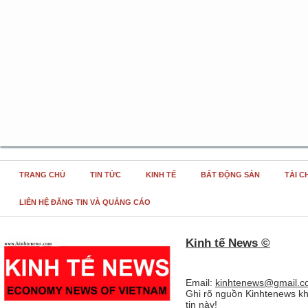
TRANG CHỦ
TIN TỨC
KINH TẾ
BẤT ĐỘNG SẢN
TÀI C
LIÊN HỆ ĐĂNG TIN VÀ QUẢNG CÁO
Kinh tế News ©
Email:
kinhtenews@gmail.c
Ghi rõ nguồn Kinhtenews kh
tin này!