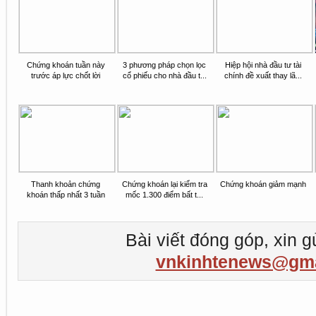
Chứng khoán tuần này
3 phương pháp chọn lọc
Hiệp hội nhà đầu tư tài
trước áp lực chốt lời
cổ phiếu cho nhà đầu t...
chính đề xuất thay lã...
Thanh khoản chứng
Chứng khoán lại kiểm tra
Chứng khoán giảm mạnh
khoán thấp nhất 3 tuần
mốc 1.300 điểm bất t...
Bài viết đóng góp, xin g
vnkinhtenews@gma