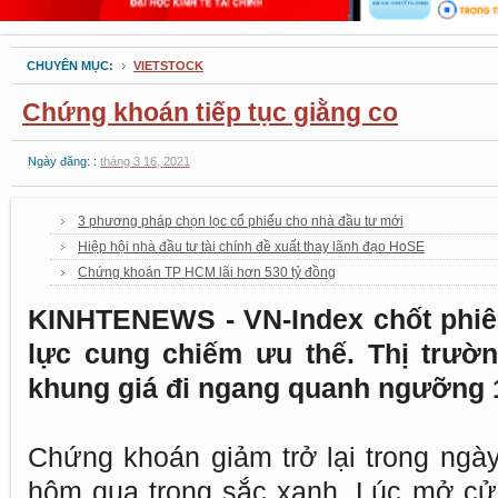
CHUYÊN MỤC:
VIETSTOCK
Chứng khoán tiếp tục giằng co
Ngày đăng: :
tháng 3 16, 2021
3 phương pháp chọn lọc cổ phiếu cho nhà đầu tư mới
Hiệp hội nhà đầu tư tài chính đề xuất thay lãnh đạo HoSE
Chứng khoán TP HCM lãi hơn 530 tỷ đồng
KINHTENEWS - VN-Index chốt phiên
lực cung chiếm ưu thế. Thị trườn
khung giá đi ngang quanh ngưỡng 
Chứng khoán giảm trở lại trong ngà
hôm qua trong sắc xanh. Lúc mở cử