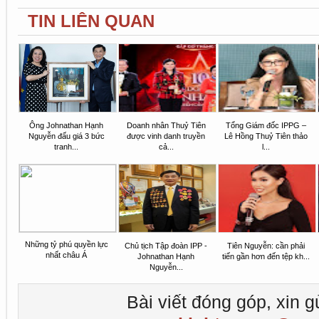
TIN LIÊN QUAN
Ông Johnathan Hạnh
Doanh nhân Thuỷ Tiên
Tổng Giám đốc IPPG –
Nguyễn đấu giá 3 bức
được vinh danh truyền
Lê Hồng Thuỷ Tiên thảo
tranh...
cả...
l...
Những tỷ phú quyền lực
Chủ tịch Tập đoàn IPP -
Tiên Nguyễn: cần phải
nhất châu Á
Johnathan Hạnh
tiến gần hơn đến tệp kh...
Nguyễn...
Bài viết đóng góp, xin g