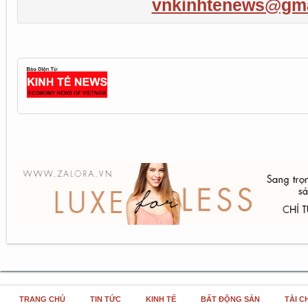
vnkinhtenews@gma
TRANG CHỦ
TIN TỨC
KINH TẾ
BẤT ĐỘNG SẢN
TÀI C