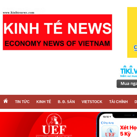
TIN TỨC
KINH TẾ
B. Đ. SẢN
VIETSTOCK
TÀI CHÍNH
D