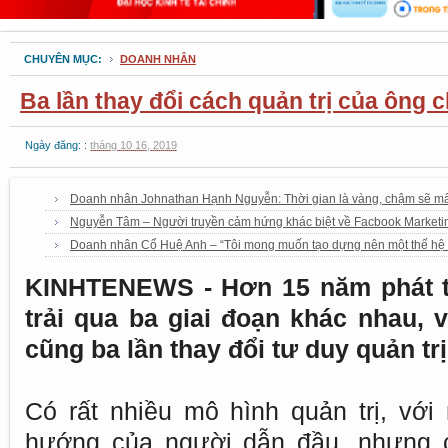
CHUYÊN MỤC:
DOANH NHÂN
Ba lần thay đổi cách quản trị của ông 
Ngày đăng: :
tháng 10 16, 2019
Doanh nhân Johnathan Hạnh Nguyễn: Thời gian là vàng, chậm sẽ mấ
Nguyễn Tâm – Người truyền cảm hứng khác biệt về Facbook Marketin
Doanh nhân Cổ Huệ Anh – “Tôi mong muốn tạo dựng nên một thế hệ l
KINHTENEWS - Hơn 15 năm phát tr
trải qua ba giai đoạn khác nhau,
cũng ba lần thay đổi tư duy quản trị
Có rất nhiều mô hình quản trị, với
hướng của người dẫn đầu, nhưng cá