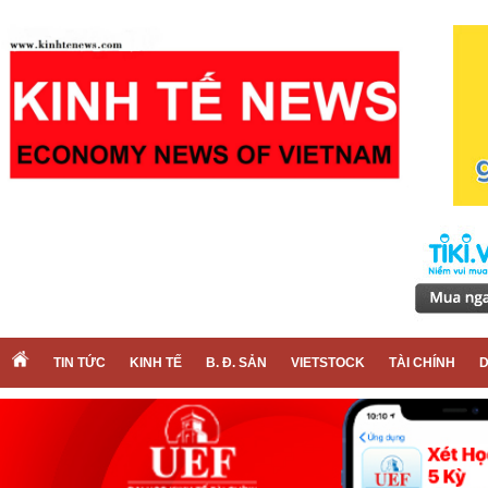
TIN TỨC
KINH TẾ
B. Đ. SẢN
VIETSTOCK
TÀI CHÍNH
D