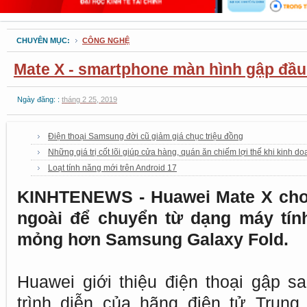
CHUYÊN MỤC:
CÔNG NGHỆ
Mate X - smartphone màn hình gập đầu
Ngày đăng: :
tháng 2 25, 2019
Điện thoại Samsung đời cũ giảm giá chục triệu đồng
Những giá trị cốt lõi giúp cửa hàng, quán ăn chiếm lợi thế khi kinh d
Loạt tính năng mới trên Android 17
KINHTENEWS - Huawei Mate X cho
ngoài để chuyển từ dạng máy tín
mỏng hơn Samsung Galaxy Fold.
Huawei giới thiệu điện thoại gập
trình diễn của hãng điện tử Trung