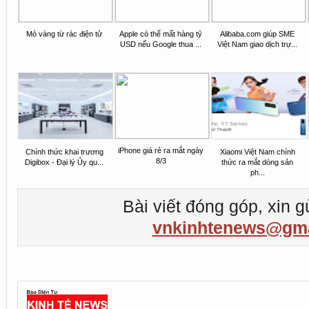
Mỏ vàng từ rác điện tử
Apple có thể mất hàng tỷ
Alibaba.com giúp SME
USD nếu Google thua ...
Việt Nam giao dịch trự...
iPhone giá rẻ ra mắt ngày
Chính thức khai trương
Xiaomi Việt Nam chính
8/3
Digibox - Đại lý Ủy qu...
thức ra mắt dòng sản
ph...
Bài viết đóng góp, xin g
vnkinhtenews@gma