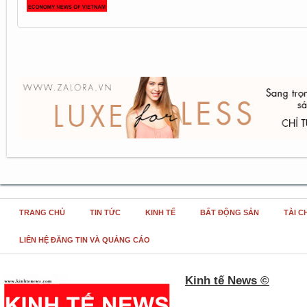
TRANG CHỦ
TIN TỨC
KINH TẾ
BẤT ĐỘNG SẢN
TÀI C
LIÊN HỆ ĐĂNG TIN VÀ QUẢNG CÁO
Kinh tế News ©