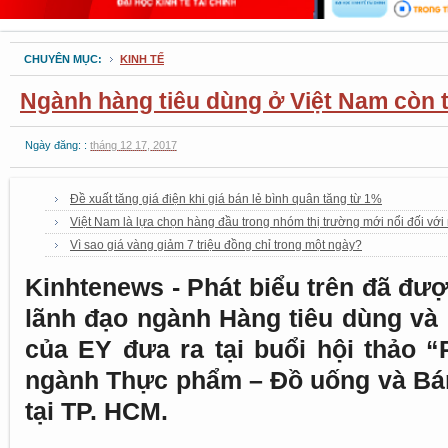
CHUYÊN MỤC:
KINH TẾ
Ngành hàng tiêu dùng ở Việt Nam còn t
Ngày đăng: :
tháng 12 17, 2017
Đề xuất tăng giá điện khi giá bán lẻ bình quân tăng từ 1%
Việt Nam là lựa chọn hàng đầu trong nhóm thị trường mới nổi đối với
Vì sao giá vàng giảm 7 triệu đồng chỉ trong một ngày?
Kinhtenews - Phát biểu trên đã đư
lãnh đạo ngành Hàng tiêu dùng và
của EY đưa ra tại buổi hội thảo “
ngành Thực phẩm – Đồ uống và Bán
tại TP. HCM.