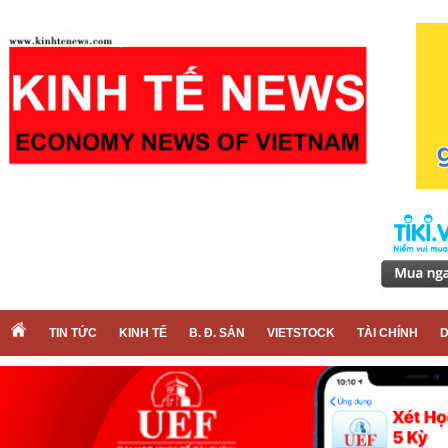
TIN TỨC
KINH TẾ
B. Đ. SẢN
VIETSTOCK
TÀI CHÍNH
D