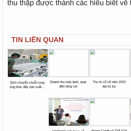
thu thập được thành các hiểu biết về 
TIN LIÊN QUAN
Doanh thu máy lạnh, quạt
Thu từ xổ số năm 2023
Dịch chuyển chuỗi cung
điện tăng vọt
đạt kỷ lục
ứng thúc đẩy sản xuất ...
Home Credit và Thế Giới