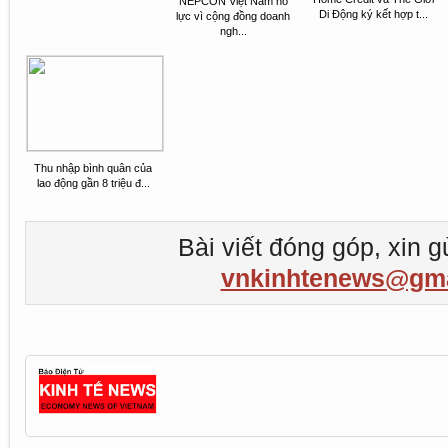
NEPCON Việt Nam nỗ
Di Động ký kết hợp t...
lực vì cộng đồng doanh
ngh...
Thu nhập bình quân của
lao động gần 8 triệu đ...
Bài viết đóng góp, xin g
vnkinhtenews@gma