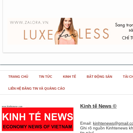
TRANG CHỦ
TIN TỨC
KINH TẾ
BẤT ĐỘNG SẢN
TÀI C
LIÊN HỆ ĐĂNG TIN VÀ QUẢNG CÁO
Kinh tế News ©
Email:
kinhtenews@gmail.c
Ghi rõ nguồn Kinhtenews kh
tin này!