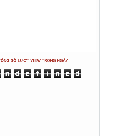
TỔNG SỐ LƯỢT VIEW TRONG NGÀY
n
d
e
f
i
n
e
d