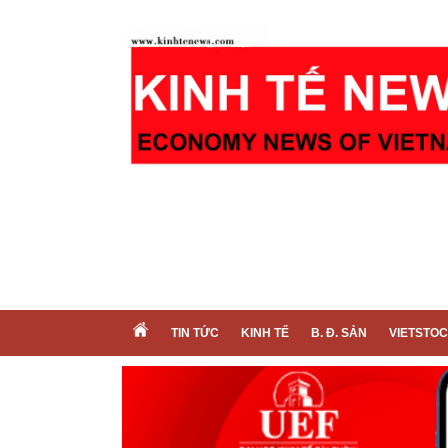
TIN TỨC
KINH TẾ
B. Đ. SẢN
VIETSTO