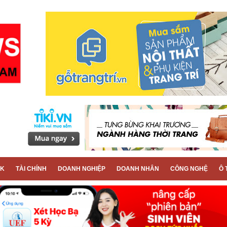
CK
TÀI CHÍNH
DOANH NGHIỆP
DOANH NHÂN
CÔNG NGHỆ
Ô 