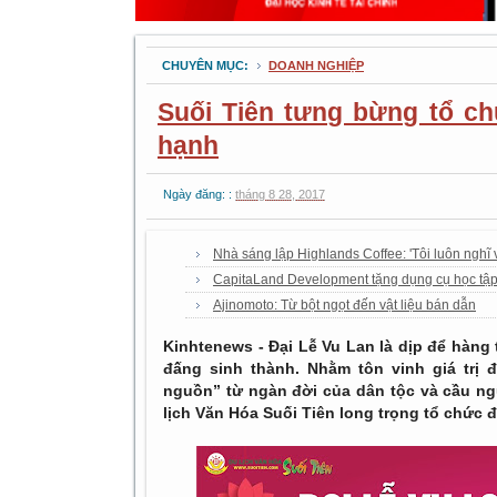
CHUYÊN MỤC:
DOANH NGHIỆP
Suối Tiên tưng bừng tổ ch
hạnh
Ngày đăng: :
tháng 8 28, 2017
Nhà sáng lập Highlands Coffee: 'Tôi luôn nghĩ 
CapitaLand Development tặng dụng cụ học tập
Ajinomoto: Từ bột ngọt đến vật liệu bán dẫn
Kinhtenews - Đại Lễ Vu Lan là dịp để hàng t
đấng sinh thành. Nhằm tôn vinh giá trị 
nguồn” từ ngàn đời của dân tộc và cầu n
lịch Văn Hóa Suối Tiên long trọng tổ chức đ