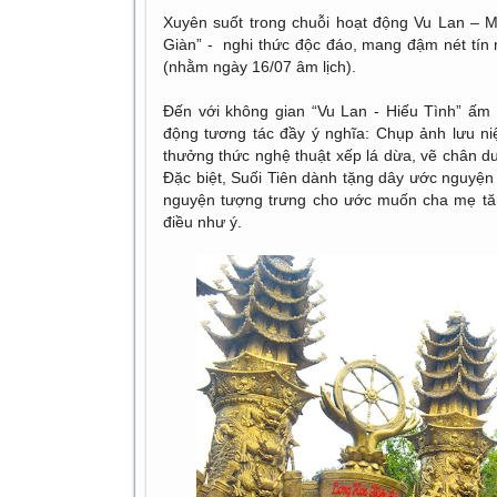
Xuyên suốt trong chuỗi hoạt động Vu Lan – 
Giàn” - nghi thức độc đáo, mang đậm nét tín
(nhằm ngày 16/07 âm lịch).
Đến với không gian “Vu Lan - Hiếu Tình” ấm 
động tương tác đầy ý nghĩa: Chụp ảnh lưu ni
thưởng thức nghệ thuật xếp lá dừa, vẽ chân d
Đặc biệt, Suối Tiên dành tặng dây ước nguyệ
nguyện tượng trưng cho ước muốn cha mẹ tăn
điều như ý.