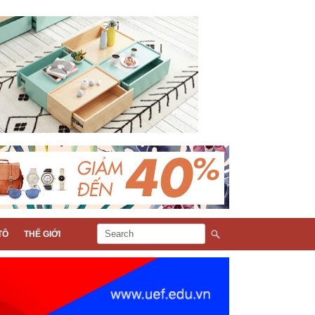
TÔ
THẾ GIỚI