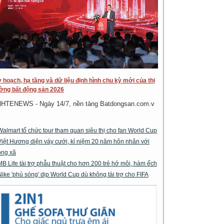
 hoạch, hạ tầng và dữ liệu định hình chu kỳ mới của thị
ờng bất động sản 2026
NHTENEWS - Ngày 14/7, nền tảng Batdongsan.com.v
Walmart tổ chức tour tham quan siêu thị cho fan World Cup
Việt Hương diện váy cưới, kỉ niệm 20 năm hôn nhân với
ông xã
MB Life tài trợ phẫu thuật cho hơn 200 trẻ hở môi, hàm ếch
Nike 'phủ sóng' dịp World Cup dù không tài trợ cho FIFA