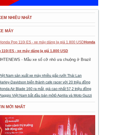
XEM NHIỀU NHẤT
XE MÁY
Honda
 110i ES - xe máy dáng lạ giá 1.800 USD
NHTENEWS - Mẫu xe số cỡ nhỏ ưa chuộng ở Brazil
Việt Nam sản xuất xe máy nhiều gấp rưỡi Thái Lan
Harley-Davidson biến thành cafe racer với 20 triệu đồng
Honda Air Blade 160 ra mắt, giá cao nhất 57,2 triệu đồng
Piaggio Việt Nam bắt đầu bán môtô Aprilia và Moto Guzzi
TIN MỚI NHẤT