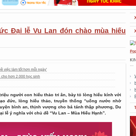
ức Đại lễ Vu Lan đón chào mùa hiếu
Pop
KI
...
về việc làm tốt hơn mỗi ngày'
 cho hơn 2.000 học sinh
riệu người con hiếu thảo tri ân, bày tỏ lòng hiếu kính với
đạo đức, lòng hiếu thảo, truyền thống “uống nước nhớ
guyện bình an, thịnh vượng cho bá tánh thập phương, Du
ại lễ ý nghĩa với chủ đề “Vu Lan – Mùa Hiếu Hạnh”.