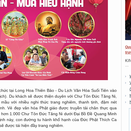
Quy
trư
KI
...
chức tại Long Hoa Thiên Bảo - Du Lịch Văn Hóa Suối Tiên vào
ịch). Du khách sẽ được thiện duyên với Chư Tôn Đức Tăng Ni,
mầu với nhiều nghi thức trang nghiêm, thanh tịnh, đậm nét
inh. Vẻ đẹp văn hóa Phật giáo được truyền tải chân thực qua
của hơn 1.000 Chư Tôn Đức Tăng Ni dưới Đại Bồ Đề Quang Minh
tịnh này, con đường tu hành khổ hạnh của Đức Phật Thích Ca
ẽ được tái hiện đầy trang nghiêm.