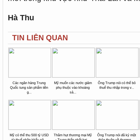
Hà Thu
TIN LIÊN QUAN
Các ngân hàng Trung
Mỹ muốn các nước giảm
Ông Trump nói có thể bỏ
Quốc tung sản phẩm tiền
phụ thuộc vào khoáng
thuế thu nhập trong v...
g...
sả...
Mỹ có thể thu 500 tỷ USD
Thâm hụt thương mại Mỹ
Ông Trump nói đã ký một
từ thuế nhập khẩu nă...
- Trung thấp nhất hai ...
thỏa thuận về thương ...