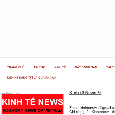
TRANG CHỦ
TIN TỨC
KINH TẾ
BẤT ĐỘNG SẢN
TÀI C
LIÊN HỆ ĐĂNG TIN VÀ QUẢNG CÁO
Kinh tế News ©
Email:
kinhtenews@gmail.c
Ghi rõ nguồn Kinhtenews kh