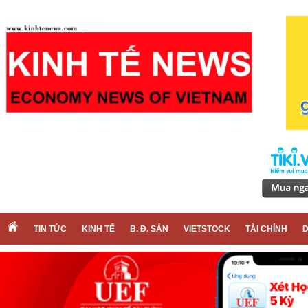
TIN TỨC
KINH TẾ
B. Đ. SẢN
VIETSTOCK
TÀI CHÍNH
D