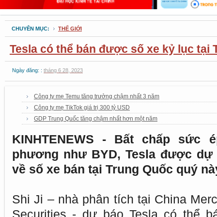
CHUYÊN MỤC:
THẾ GIỚI
Tesla có thể bán được số xe kỷ lục tại
Ngày đăng: :
tháng 6 28, 2023
Công ty mẹ Temu tăng trưởng chậm nhất 3 năm
Công ty mẹ TikTok giá trị 300 tỷ USD
GDP Trung Quốc tăng chậm nhất hơn một năm
KINHTENEWS - Bất chấp sức ép
phương như BYD, Tesla được dự bá
về số xe bán tại Trung Quốc quý nà
Shi Ji – nhà phân tích tại China Mer
Securities - dự báo Tesla có thể b