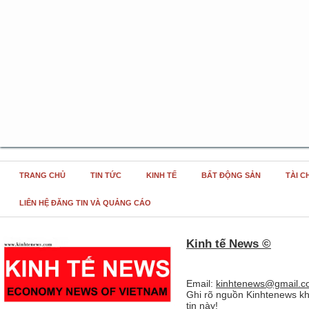
TRANG CHỦ
TIN TỨC
KINH TẾ
BẤT ĐỘNG SẢN
TÀI C
LIÊN HỆ ĐĂNG TIN VÀ QUẢNG CÁO
Kinh tế News ©
Email:
kinhtenews@gmail.c
Ghi rõ nguồn Kinhtenews kh
tin này!