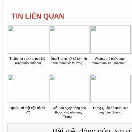
TIN LIÊN QUAN
Thâm hụt thương mại Mỹ
Ông Trump nói đã ký một
Walmart tổ chức tour
- Trung thấp nhất hai ...
thỏa thuận về thương ...
tham quan siêu thị cho f...
OpenAI bí mật nộp hồ sơ
Châu Âu ngày càng phụ
Trung Quốc sẽ mua 200
IPO
thuộc vào nhà máy
máy bay Boeing
Trung...
Bài viết đóng góp, xin g