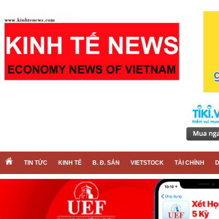
TIN TỨC
KINH TẾ
B. Đ. SẢN
VIETSTOCK
TÀI CHÍNH
D