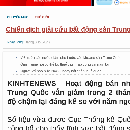
CHUYÊN MỤC:
THẾ GIỚI
Chiến dịch giải cứu bất động sản Trun
Ngày đăng: :
tháng 3 15, 2023
Mỹ muốn các nước giảm phụ thuộc vào khoáng sản Trung Quốc
Ông Trump nói có thể bỏ thuế thu nhập trong vài năm tới
Người Mỹ háo hức Black Friday bất chấp thuế quan
KINHTENEWS - Hoạt động bán nhà
Trung Quốc vẫn giảm trong 2 thá
độ chậm lại đáng kể so với năm ngo
Số liệu vừa được Cục Thống kê Quố
công bố cho thấy lĩnh vực bất động 