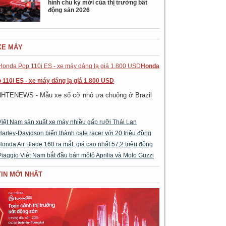
hình chu kỳ mới của thị trường bất
động sản 2026
XE MÁY
Honda
 110i ES - xe máy dáng lạ giá 1.800 USD
NHTENEWS - Mẫu xe số cỡ nhỏ ưa chuộng ở Brazil
Việt Nam sản xuất xe máy nhiều gấp rưỡi Thái Lan
Harley-Davidson biến thành cafe racer với 20 triệu đồng
Honda Air Blade 160 ra mắt, giá cao nhất 57,2 triệu đồng
Piaggio Việt Nam bắt đầu bán môtô Aprilia và Moto Guzzi
TIN MỚI NHẤT