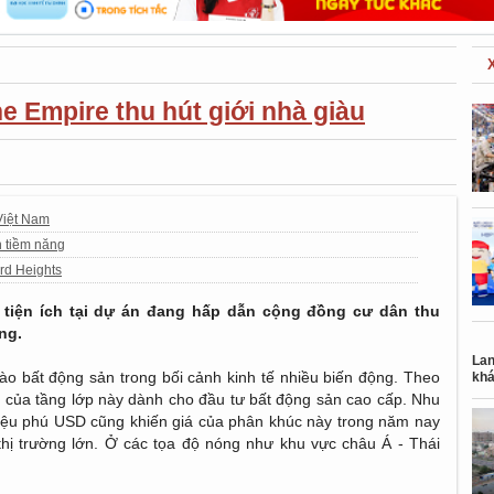
e Empire thu hút giới nhà giàu
Việt Nam
h tiềm năng
rd Heights
tiện ích tại dự án đang hấp dẫn cộng đồng cư dân thu
ng.
Lan
vào bất động sản trong bối cảnh kinh tế nhiều biến động. Theo
khá
ản của tầng lớp này dành cho đầu tư bất động sản cao cấp. Nhu
triệu phú USD cũng khiến giá của phân khúc này trong năm nay
thị trường lớn. Ở các tọa độ nóng như khu vực châu Á - Thái