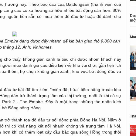
xu hướng này. Theo báo cáo của Batdongsan (thành viên của
p càng cao có xu hướng sở hữu nhiều bất động sản hơn. 80%
Doa
ng nguồn tiền sẵn có mua thêm để đầu tư hoặc để dành cho
một
Mar
e Empire đang được đẩy nhanh để kịp bàn giao thô 9.000 căn
o tháng 12. Ảnh: Vinhomes
ng cho thấy, không gian xanh là tiêu chí được nhóm khách này
gười mua đánh giá cao điều kiện về khu vui chơi, gần tiện ích
mua thêm, họ chọn không gian xanh, khu vực bớt đông đúc và
hà đầu tư bất đã tìm kiếm "miền đất hứa" tiềm năng ở các khu
ồng dần trở thành trọng tâm của thị trường, nhất là khi có sự
n Park 2 - The Empire. Đây là một trong những tác nhân kích
về bờ Đông sông Hồng.
Tha
 trở thành tọa độ đầu tư sôi động phía Đông Hà Nội. Nằm ở
đô thị có khả năng kết nối nhanh chóng về trung tâm Hà Nội.
 hơn khi có thêm loạt cây cầu bắc qua sông Hồng trong thời