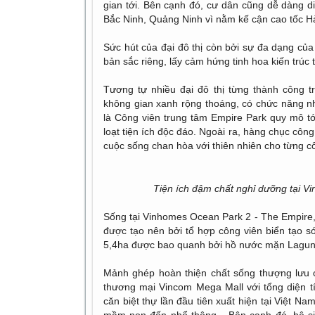
gian tới. Bên cạnh đó, cư dân cũng dễ dàng d
Bắc Ninh, Quảng Ninh vì nằm kế cận cao tốc Hà
Sức hút của đại đô thị còn bởi sự đa dạng của
bản sắc riêng, lấy cảm hứng tinh hoa kiến trúc
Tương tự nhiều đại đô thị từng thành công 
không gian xanh rộng thoáng, có chức năng n
là Công viên trung tâm Empire Park quy mô tớ
loạt tiện ích độc đáo. Ngoài ra, hàng chục côn
cuộc sống chan hòa với thiên nhiên cho từng cô
Tiện ích đậm chất nghỉ dưỡng tại 
Sống tại Vinhomes Ocean Park 2 - The Empire,
được tạo nên bởi tổ hợp công viên biển tạo 
5,4ha được bao quanh bởi hồ nước mặn Laguna 
Mảnh ghép hoàn thiện chất sống thượng lưu c
thương mại Vincom Mega Mall với tổng diện t
căn biệt thự lần đầu tiên xuất hiện tại Việt N