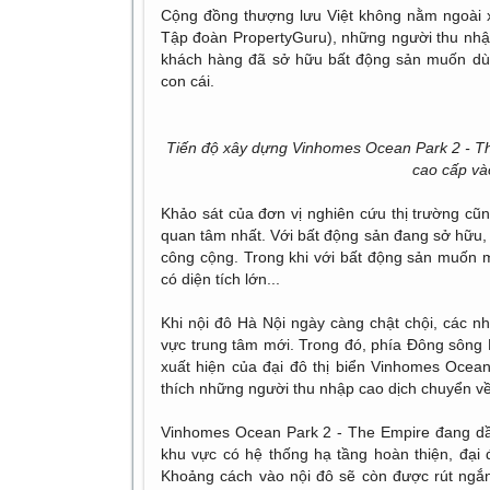
Cộng đồng thượng lưu Việt không nằm ngoài 
Tập đoàn PropertyGuru), những người thu nhậ
khách hàng đã sở hữu bất động sản muốn dù
con cái.
Tiến độ xây dựng Vinhomes Ocean Park 2 - Th
cao cấp và
Khảo sát của đơn vị nghiên cứu thị trường cũ
quan tâm nhất. Với bất động sản đang sở hữu, n
công cộng. Trong khi với bất động sản muốn 
có diện tích lớn...
Khi nội đô Hà Nội ngày càng chật chội, các n
vực trung tâm mới. Trong đó, phía Đông sông H
xuất hiện của đại đô thị biển Vinhomes Ocea
thích những người thu nhập cao dịch chuyển 
Vinhomes Ocean Park 2 - The Empire đang dần
khu vực có hệ thống hạ tầng hoàn thiện, đại 
Khoảng cách vào nội đô sẽ còn được rút ngắn