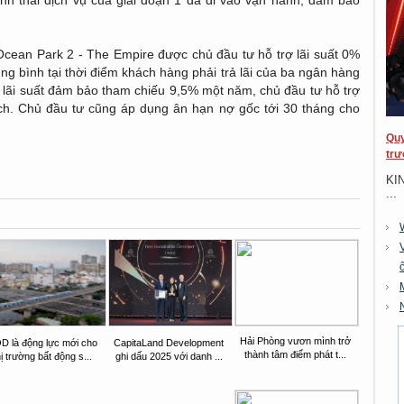
nh thái dịch vụ của giai đoạn 1 đã đi vào vận hành, đảm bảo
cean Park 2 - The Empire được chủ đầu tư hỗ trợ lãi suất 0%
rung bình tại thời điểm khách hàng phải trả lãi của ba ngân hàng
lãi suất đảm bảo tham chiếu 9,5% một năm, chủ đầu tư hỗ trợ
h. Chủ đầu tư cũng áp dụng ân hạn nợ gốc tới 30 tháng cho
Quy
trư
KI
...
Hải Phòng vươn mình trở
D là động lực mới cho
CapitaLand Development
thành tâm điểm phát t...
hị trường bất động s...
ghi dấu 2025 với danh ...