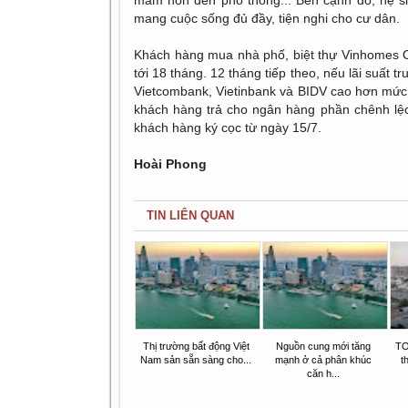
mầm non đến phổ thông... Bên cạnh đó, hệ si
mang cuộc sống đủ đầy, tiện nghi cho cư dân.
Khách hàng mua nhà phố, biệt thự Vinhomes O
tới 18 tháng. 12 tháng tiếp theo, nếu lãi suất t
Vietcombank, Vietinbank và BIDV cao hơn mức 
khách hàng trả cho ngân hàng phần chênh lệc
khách hàng ký cọc từ ngày 15/7.
Hoài Phong
TIN LIÊN QUAN
Thị trường bất động Việt
Nguồn cung mới tăng
TO
Nam sản sẵn sàng cho...
mạnh ở cả phân khúc
t
căn h...