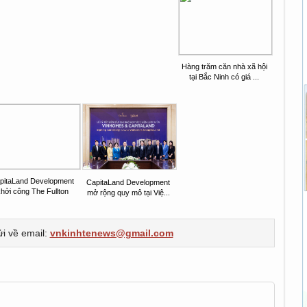
Hàng trăm căn nhà xã hội
tại Bắc Ninh có giá ...
pitaLand Development
CapitaLand Development
hởi công The Fullton
mở rộng quy mô tại Việ...
ửi về email:
vnkinhtenews@gmail.com