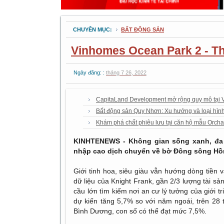
CHUYÊN MỤC:
BẤT ĐỘNG SẢN
Vinhomes Ocean Park 2 - Th
Ngày đăng: :
tháng 7 26, 2022
CapitaLand Development mở rộng quy mô tại 
Bất động sản Quy Nhơn: Xu hướng và loại hìn
Khám phá chất phiêu lưu tại căn hộ mẫu Orcha
KINHTENEWS - Không gian sống xanh, đa 
nhập cao dịch chuyển về bờ Đông sông Hồ
Giới tinh hoa, siêu giàu vẫn hướng dòng tiền 
dữ liệu của Knight Frank, gần 2/3 lượng tài s
cầu lớn tìm kiếm nơi an cư lý tưởng của giới 
dự kiến tăng 5,7% so với năm ngoái, trên 28 
Bình Dương, con số có thể đạt mức 7,5%.