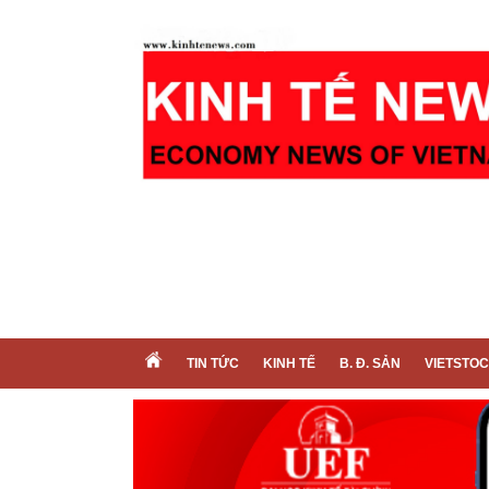
TIN TỨC
KINH TẾ
B. Đ. SẢN
VIETSTO