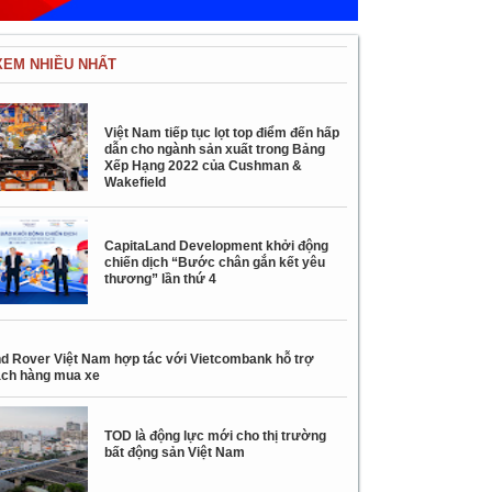
XEM NHIỀU NHẤT
Việt Nam tiếp tục lọt top điểm đến hấp
dẫn cho ngành sản xuất trong Bảng
Xếp Hạng 2022 của Cushman &
Wakefield
CapitaLand Development khởi động
chiến dịch “Bước chân gắn kết yêu
thương” lần thứ 4
d Rover Việt Nam hợp tác với Vietcombank hỗ trợ
ch hàng mua xe
TOD là động lực mới cho thị trường
bất động sản Việt Nam