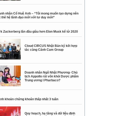
nh nhân Cổ Huệ Anh – “Tôi mong muốn tạo dựng nên
 thế hệ lãnh đạo mới với tư duy mới”
k Zuckerberg lần đầu giàu hơn Elon Musk kể từ 2020
Cloud CIRCUS Nhật Bản ký kết hợp
tác cùng Cánh Cam Group
Doanh nhân Ngô Nhật Phương- Chủ
tịch Appollo rút vốn khỏi Dược phẩm
Trung ương I Pharbaco?
nh khoản chứng khoán thấp nhất 3 tuần
Quy hoạch, hạ tầng và dữ liệu định