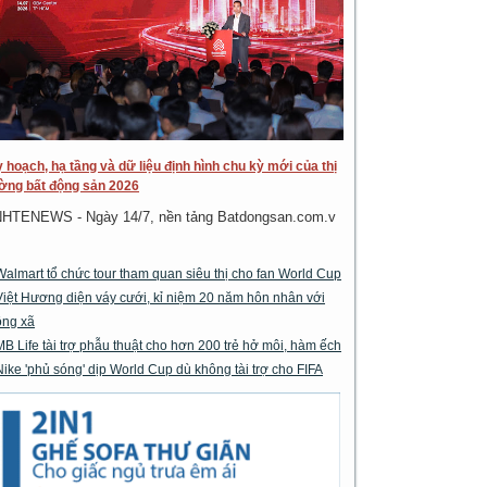
 hoạch, hạ tầng và dữ liệu định hình chu kỳ mới của thị
ờng bất động sản 2026
NHTENEWS - Ngày 14/7, nền tảng Batdongsan.com.v
Walmart tổ chức tour tham quan siêu thị cho fan World Cup
Việt Hương diện váy cưới, kỉ niệm 20 năm hôn nhân với
ông xã
MB Life tài trợ phẫu thuật cho hơn 200 trẻ hở môi, hàm ếch
Nike 'phủ sóng' dịp World Cup dù không tài trợ cho FIFA