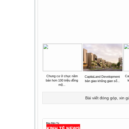
Chung cư ở chục năm
Ca
CapitaLand Development
bán hơn 100 triệu đồng
k
bàn giao không gian số...
mộ...
Bài viết đóng góp, xin g