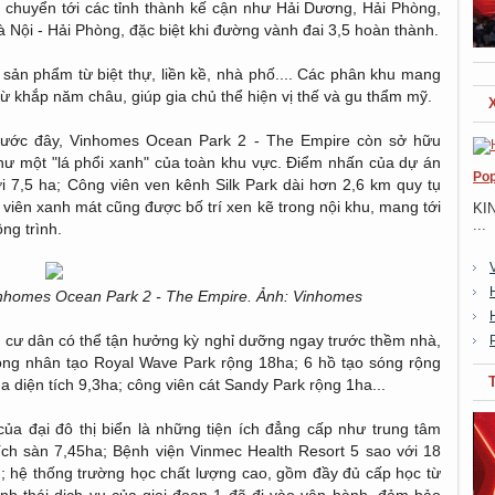
i chuyển tới các tỉnh thành kế cận như Hải Dương, Hải Phòng,
 Nội - Hải Phòng, đặc biệt khi đường vành đai 3,5 hoàn thành.
 sản phẩm từ biệt thự, liền kề, nhà phố.... Các phân khu mang
 từ khắp năm châu, giúp gia chủ thể hiện vị thế và gu thẩm mỹ.
trước đây, Vinhomes Ocean Park 2 - The Empire còn sở hữu
hư một "lá phổi xanh" của toàn khu vực. Điểm nhấn của dự án
Pop
i 7,5 ha; Công viên ven kênh Silk Park dài hơn 2,6 km quy tụ
g viên xanh mát cũng được bố trí xen kẽ trong nội khu, mang tới
KI
...
ng trình.
Vinhomes Ocean Park 2 - The Empire. Ảnh: Vinhomes
 cư dân có thể tận hưởng kỳ nghỉ dưỡng ngay trước thềm nhà,
sóng nhân tạo Royal Wave Park rộng 18ha; 6 hồ tạo sóng rộng
diện tích 9,3ha; công viên cát Sandy Park rộng 1ha...
ủa đại đô thị biển là những tiện ích đẳng cấp như trung tâm
ích sàn 7,45ha; Bệnh viện Vinmec Health Resort 5 sao với 18
am; hệ thống trường học chất lượng cao, gồm đầy đủ cấp học từ