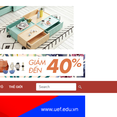
TÔ
THẾ GIỚI