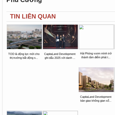
TIN LIÊN QUAN
Hải Phòng vươn mình trở
TOD là động lực mới cho
CapitaLand Development
thành tâm điểm phát t...
thị trường bất động s...
ghi dấu 2025 với danh ...
CapitaLand Development
bàn giao không gian số...