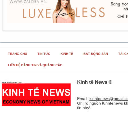
TRANG CHỦ
TIN TỨC
KINH TẾ
BẤT ĐỘNG SẢN
TÀI C
LIÊN HỆ ĐĂNG TIN VÀ QUẢNG CÁO
Kinh tế News ©
Email:
kinhtenews@gmail.c
Ghi rõ nguồn Kinhtenews kh
tin này!