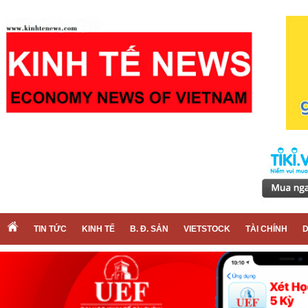
TIN TỨC
KINH TẾ
B. Đ. SẢN
VIETSTOCK
TÀI CHÍNH
D