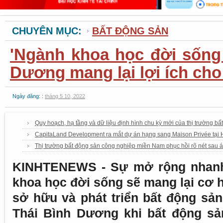
CHUYÊN MỤC:
BẤT ĐỘNG SẢN
'Ngành khoa học đời sống
Dương mang lại lợi ích cho
Ngày đăng: :
tháng 5 10, 2022
Quy hoạch, hạ tầng và dữ liệu định hình chu kỳ mới của thị trường b
CapitaLand Development ra mắt dự án hạng sang Maison Privée tại 
Thị trường bất động sản công nghiệp miền Nam phục hồi rõ nét sau á
KINHTENEWS - Sự mở rộng nhanh 
khoa học đời sống sẽ mang lại cơ 
sở hữu và phát triển bất động sả
Thái Bình Dương khi bất động sản