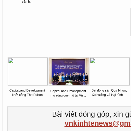
căn h...
CapitaLand Development
Bất động sản Quy Nhơn:
CapitaLand Development
khởi công The Fullton
Xu hướng và loại hình ...
mở rộng quy mô tại Việ...
Bài viết đóng góp, xin g
vnkinhtenews@gma