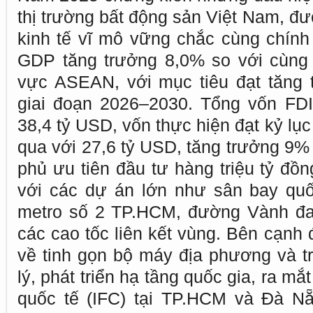
thị trường bất động sản Việt Nam, đư
kinh tế vĩ mô vững chắc cùng chính 
GDP tăng trưởng 8,0% so với cùng
vực ASEAN, với mục tiêu đạt tăng 
giai đoạn 2026–2030. Tổng vốn FD
38,4 tỷ USD, vốn thực hiện đạt kỷ lụ
qua với 27,6 tỷ USD, tăng trưởng 9%
phủ ưu tiên đầu tư hàng triệu tỷ đồn
với các dự án lớn như sân bay quố
metro số 2 TP.HCM, đường Vành đa
các cao tốc liên kết vùng. Bên cạnh 
về tinh gọn bộ máy địa phương và tr
lý, phát triển hạ tầng quốc gia, ra mắ
quốc tế (IFC) tại TP.HCM và Đà N