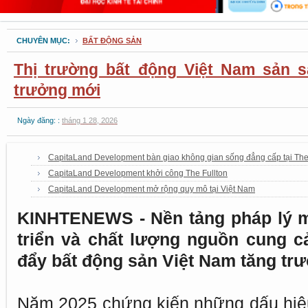
CHUYÊN MỤC:
BẤT ĐỘNG SẢN
Thị trường bất động Việt Nam sản 
trưởng mới
Ngày đăng: :
tháng 1 28, 2026
CapitaLand Development bàn giao không gian sống đẳng cấp tại Th
CapitaLand Development khởi công The Fullton
CapitaLand Development mở rộng quy mô tại Việt Nam
KINHTENEWS - Nền tảng pháp lý mi
triển và chất lượng nguồn cung cả
đẩy bất động sản Việt Nam tăng tr
Năm 2025 chứng kiến những dấu hiệ