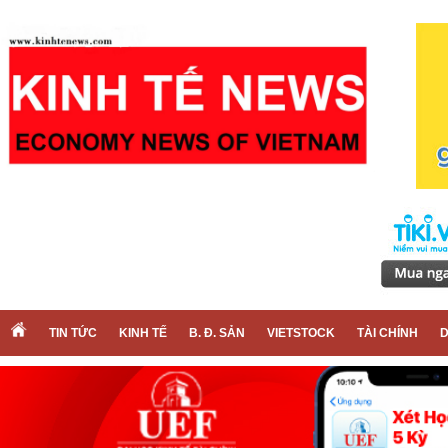
TIN TỨC
KINH TẾ
B. Đ. SẢN
VIETSTOCK
TÀI CHÍNH
D