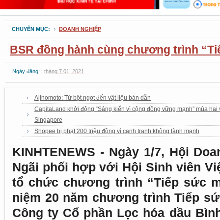
CHUYÊN MỤC:
DOANH NGHIỆP
BSR đồng hành cùng chương trình “Ti
Ngày đăng: :
tháng 7 01, 2021
Ajinomoto: Từ bột ngọt đến vật liệu bán dẫn
CapitaLand khởi động “Sáng kiến vì cộng đồng vững mạnh” mùa hai với
Singapore
Shopee bị phạt 200 triệu đồng vì cạnh tranh không lành mạnh
KINHTENEWS - Ngày 1/7, Hội Doan
Ngãi phối hợp với Hội Sinh viên V
tổ chức chương trình “Tiếp sức m
niệm 20 năm chương trình Tiếp sức
Công ty Cổ phần Lọc hóa dầu Bìn