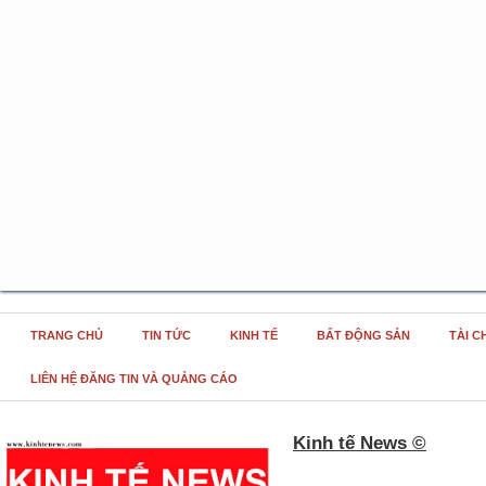
TRANG CHỦ
TIN TỨC
KINH TẾ
BẤT ĐỘNG SẢN
TÀI C
LIÊN HỆ ĐĂNG TIN VÀ QUẢNG CÁO
Kinh tế News ©