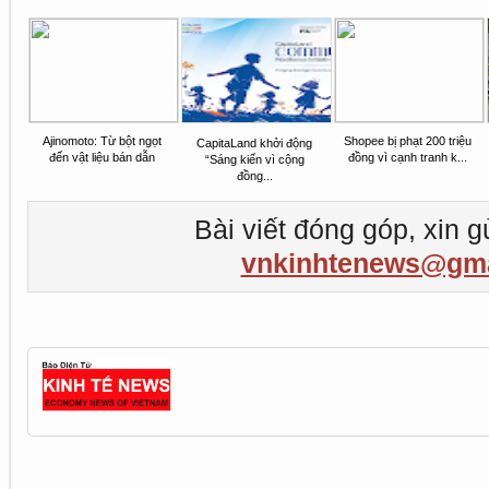
Ajinomoto: Từ bột ngọt
Shopee bị phạt 200 triệu
CapitaLand khởi động
đến vật liệu bán dẫn
đồng vì cạnh tranh k...
“Sáng kiến vì cộng
đồng...
Bài viết đóng góp, xin g
vnkinhtenews@gma