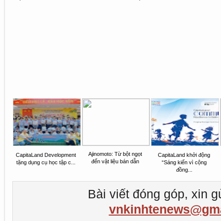
Ajinomoto: Từ bột ngọt
CapitaLand Development
CapitaLand khởi động
đến vật liệu bán dẫn
tặng dụng cụ học tập c...
“Sáng kiến vì cộng
đồng...
Bài viết đóng góp, xin g
vnkinhtenews@gma