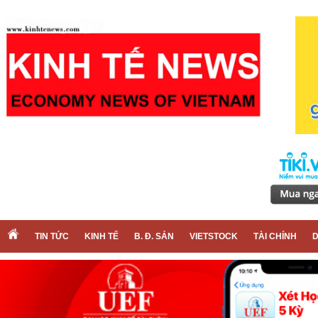
TIN TỨC
KINH TẾ
B. Đ. SẢN
VIETSTOCK
TÀI CHÍNH
D