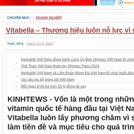
CHUYÊN MỤC:
DOANH NGHIỆP
Vitabella – Thương hiệu luôn nỗ lực v
Ngày đăng: :
tháng 10 24, 2020
Herbalife Việt Nam đồng hành cùng Ủy Ban Olympic Việt Nam tổ chứ
Thể Thao Việt Nam tham dự Olympic Paris 2024
Herbalife Việt Nam và Liên Đoàn Bóng Đá Việt Nam tổ chức buổi đào 
các câu lạc bộ bóng đá Việt Nam
Mỗi ngày EVN trả hơn 50 tỷ đồng lãi vay
KINHTEWS - Vốn là một trong nhữn
vitamin quốc tế hàng đầu tại Việt
Vitabella luôn lấy phương châm vì
làm tiền đề và mục tiêu cho quá trì