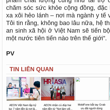
phẩm chất lượng cũng như tài trợ 
chăm sóc sức khỏe cộng đồng, đặc 
xa xôi hẻo lánh – nơi mà ngành y tế 
Tôi tin rằng, không bao lâu nữa, hệ 
an sinh xã hội ở Việt Nam sẽ tiến b
một nước tiên tiến nào trên thế giới”.
PV
TIN LIÊN QUAN
MobiFone bắt tay Grab
AEON Việt Nam lập kỷ
AEON nhận cú đúp hai
ưu đãi người dùng
lục 7 năm liền là nơi là...
năm liền từ "Nơi làm việ...