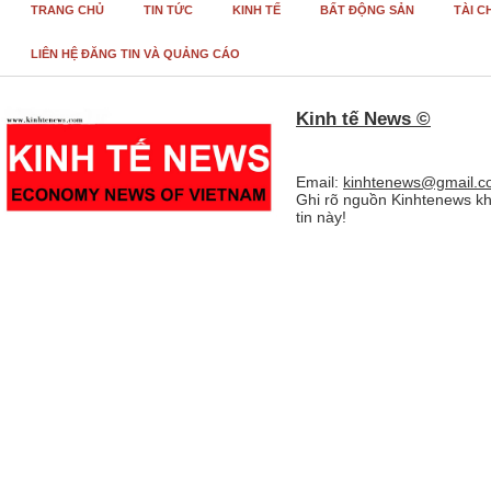
TRANG CHỦ
TIN TỨC
KINH TẾ
BẤT ĐỘNG SẢN
TÀI C
LIÊN HỆ ĐĂNG TIN VÀ QUẢNG CÁO
Kinh tế News ©
Email:
kinhtenews@gmail.c
Ghi rõ nguồn Kinhtenews kh
tin này!