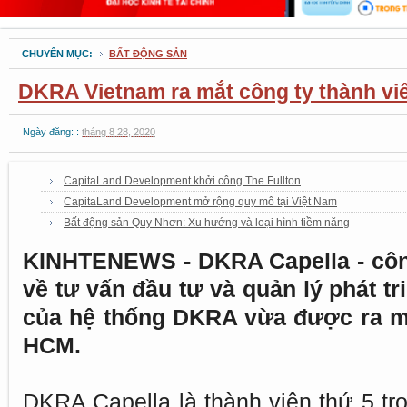
CHUYÊN MỤC:
BẤT ĐỘNG SẢN
DKRA Vietnam ra mắt công ty thành v
Ngày đăng: :
tháng 8 28, 2020
CapitaLand Development khởi công The Fullton
CapitaLand Development mở rộng quy mô tại Việt Nam
Bất động sản Quy Nhơn: Xu hướng và loại hình tiềm năng
KINHTENEWS - DKRA Capella - công
về tư vấn đầu tư và quản lý phát tr
của hệ thống DKRA vừa được ra mắ
HCM.
DKRA Capella là thành viên thứ 5 t