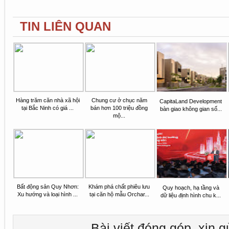
TIN LIÊN QUAN
Hàng trăm căn nhà xã hội
Chung cư ở chục năm
CapitaLand Development
tại Bắc Ninh có giá ...
bán hơn 100 triệu đồng
bàn giao không gian số...
mộ...
Bất động sản Quy Nhơn:
Khám phá chất phiêu lưu
Quy hoạch, hạ tầng và
Xu hướng và loại hình ...
tại căn hộ mẫu Orchar...
dữ liệu định hình chu k...
Bài viết đóng góp, xin g