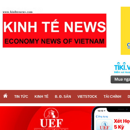
TIN TỨC
KINH TẾ
B. Đ. SẢN
VIETSTOCK
TÀI CHÍNH
D