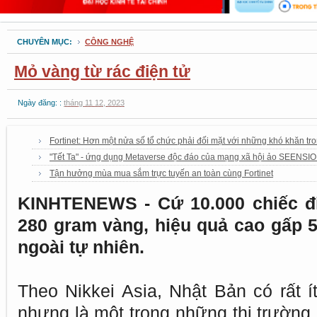
CHUYÊN MỤC:
CÔNG NGHỆ
Mỏ vàng từ rác điện tử
Ngày đăng: :
tháng 11 12, 2023
Fortinet: Hơn một nửa số tổ chức phải đối mặt với những khó khăn tron
"Tết Ta" - ứng dụng Metaverse độc đáo của mạng xã hội ảo SEENSIO t
Tận hưởng mùa mua sắm trực tuyến an toàn cùng Fortinet
KINHTENEWS - Cứ 10.000 chiếc điệ
280 gram vàng, hiệu quả cao gấp 5
ngoài tự nhiên.
Theo Nikkei Asia, Nhật Bản có rất ít
nhưng là một trong những thị trường