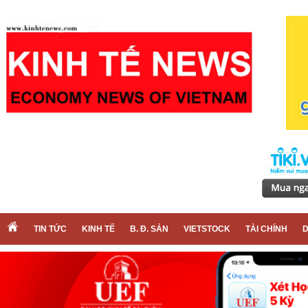
TIN TỨC
KINH TẾ
B. Đ. SẢN
VIETSTOCK
TÀI CHÍNH
D