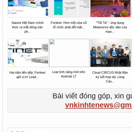
Xiaomi Việt Nam chính
Fortinet: Hơn một nửa số
"Tết Ta" - ứng dụng
thức ra mắt dòng sản
tổ chức phải đối mặt...
Metaverse độc đáo của
ph...
mạn...
Loạt tính năng mới trên
Hai năm liên tiếp, Fortinet
Cloud CIRCUS Nhật Bản
Android 17
giữ vị trí Lead...
ký kết hợp tác cùng
Cán...
Bài viết đóng góp, xin g
vnkinhtenews@gma