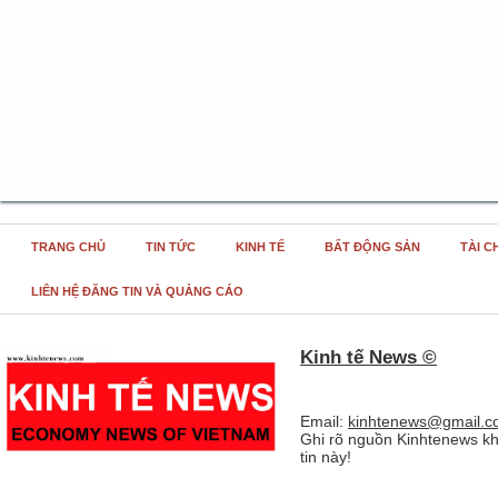
TRANG CHỦ
TIN TỨC
KINH TẾ
BẤT ĐỘNG SẢN
TÀI C
LIÊN HỆ ĐĂNG TIN VÀ QUẢNG CÁO
Kinh tế News ©
Email:
kinhtenews@gmail.c
Ghi rõ nguồn Kinhtenews kh
tin này!