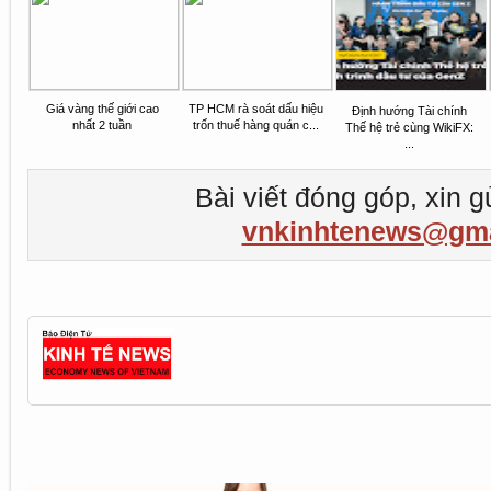
Giá vàng thế giới cao
TP HCM rà soát dấu hiệu
Định hướng Tài chính
nhất 2 tuần
trốn thuế hàng quán c...
Thế hệ trẻ cùng WikiFX:
...
Bài viết đóng góp, xin g
vnkinhtenews@gma