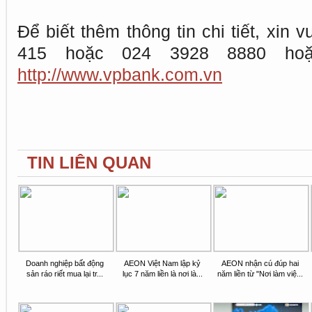
Để biết thêm thông tin chi tiết, xin v
415 hoặc 024 3928 8880 hoặc
http://www.vpbank.com.vn
TIN LIÊN QUAN
Doanh nghiệp bất động
AEON Việt Nam lập kỷ
AEON nhận cú đúp hai
sản ráo riết mua lại tr...
lục 7 năm liền là nơi là...
năm liền từ "Nơi làm việ...