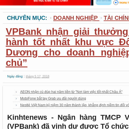
CHUYÊN MỤC:
DOANH NGHIỆP
TÀI CHÍ
VPBank nhận giải thưởng
hành tốt nhất khu vực Đ
Dương cho doanh nghiệ
chủ”
Ngày đăng: :
tháng 5 17, 2018
AEON nhận cú đúp hai năm liền từ "Nơi làm việc tốt nhất Châu Á"
MobiFone bắt tay Grab ưu đãi người dùng
Nestlé Việt Nam kỷ niệm 30 năm thành lập, khẳng định niềm tin đối vớ
Kinhtenews - Ngân hàng TMCP V
(VPBank) đã vinh dự được Tổ chức 