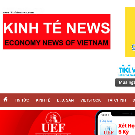
TIN TỨC
KINH TẾ
B. Đ. SẢN
VIETSTOCK
TÀI CHÍNH
D