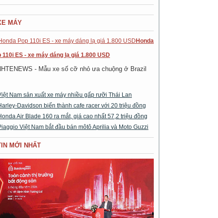
XE MÁY
Honda
 110i ES - xe máy dáng lạ giá 1.800 USD
NHTENEWS - Mẫu xe số cỡ nhỏ ưa chuộng ở Brazil
Việt Nam sản xuất xe máy nhiều gấp rưỡi Thái Lan
Harley-Davidson biến thành cafe racer với 20 triệu đồng
Honda Air Blade 160 ra mắt, giá cao nhất 57,2 triệu đồng
Piaggio Việt Nam bắt đầu bán môtô Aprilia và Moto Guzzi
TIN MỚI NHẤT