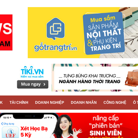
CK
TÀI CHÍNH
DOANH NGHIỆP
DOANH NHÂN
CÔNG NGHỆ
Ô 