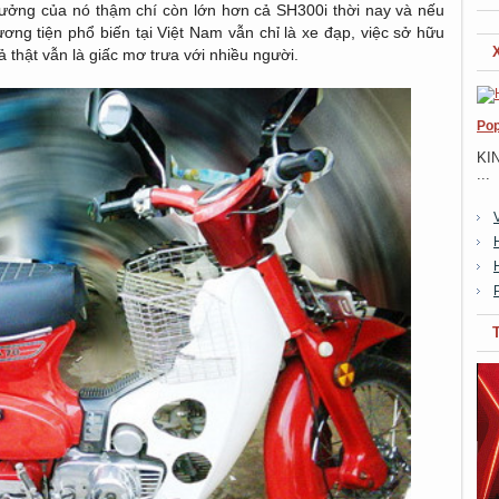
hưởng của nó thậm chí còn lớn hơn cả SH300i thời nay và nếu
ng tiện phổ biến tại Việt Nam vẫn chỉ là xe đạp, việc sở hữu
thật vẫn là giấc mơ trưa với nhiều người.
Pop
KI
...