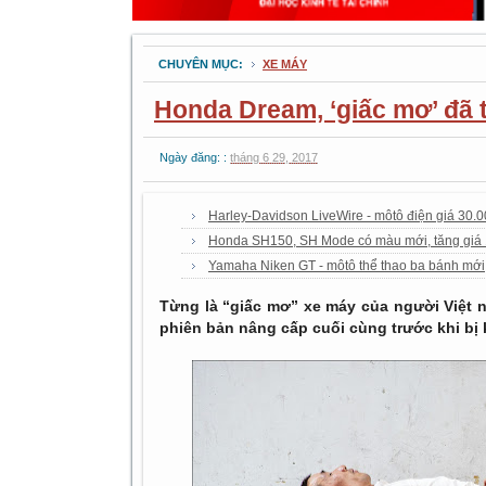
CHUYÊN MỤC:
XE MÁY
Honda Dream, ‘giấc mơ’ đã 
Ngày đăng: :
tháng 6 29, 2017
Harley-Davidson LiveWire - môtô điện giá 30
Honda SH150, SH Mode có màu mới, tăng giá 1,
Yamaha Niken GT - môtô thể thao ba bánh mới
Từng là “giấc mơ” xe máy của người Việt n
phiên bản nâng cấp cuối cùng trước khi bị k