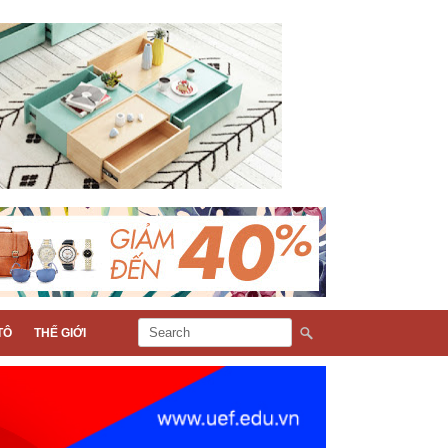
TÔ
THẾ GIỚI