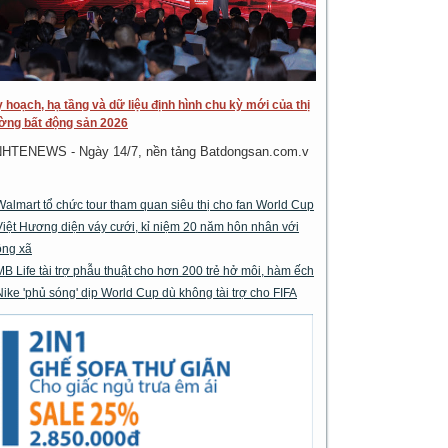
 hoạch, hạ tầng và dữ liệu định hình chu kỳ mới của thị
ờng bất động sản 2026
NHTENEWS - Ngày 14/7, nền tảng Batdongsan.com.v
Walmart tổ chức tour tham quan siêu thị cho fan World Cup
Việt Hương diện váy cưới, kỉ niệm 20 năm hôn nhân với
ông xã
MB Life tài trợ phẫu thuật cho hơn 200 trẻ hở môi, hàm ếch
Nike 'phủ sóng' dịp World Cup dù không tài trợ cho FIFA