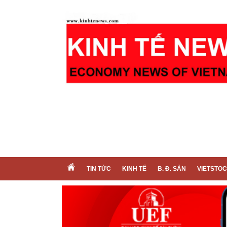
TIN TỨC
KINH TẾ
B. Đ. SẢN
VIETSTO