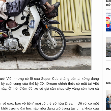
Doa
một
Wal
ười Việt nhưng có lẽ sau Super Cub chẳng còn ai xứng đáng
Kia
p kỷ cuối cùng của thế kỷ XX, Dream chính thức có mặt tại Việt
này. Ở thời điểm đó, xe có giá cần chục cây vàng còn hơn cả
h về gạo, bạo về tiền” mới có thể sở hữu Dream. Để rồi có một
oa khôi trường đại học nào nếu đang giữ trong tay chìa khóa của