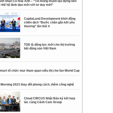
nh nhân Cổ Huệ Anh – “Tôi mong muốn tạo dựng nên
 thế hệ lãnh đạo mới với tư duy mới”
CapitaLand Development khởi động
chiến dịch “Bước chân gắn kết yêu
thương” lần thứ 4
TOD là động lực mới cho thị trường
bất động sản Việt Nam
mart tổ chức tour tham quan siêu thị cho fan World Cup
 Morning 2023 thay đổi phong cách, thêm công nghệ
Cloud CIRCUS Nhật Bản ký kết hợp
tác cùng Cánh Cam Group