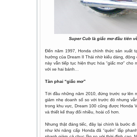
Super Cub là giấc mơ đầu tiên v
Đến năm 1997, Honda chính thức sản xuất tạ
hưởng của Dream II Thái nhờ kiểu dáng, động 
này vẫn tiếp tục hiện thực hóa “giấc mơ” cho n
với xe hai bánh…
Tàn phai “giấc mơ”
Tới đầu những năm 2010, đứng trước sự lên n
giảm nhẹ doanh số so với trước đó nhưng vẫ
trong khu vực, Dream 100 cũng được Honda Vi
và thiết kế thay đổi nhiều, hoài cổ hơn.
Nhưng thật đáng tiếc, đây lại chính là bước đ
như khi nâng cấp Honda đã “quên” lắp phan
phanh giảm cả chục lần so với thời đỉnh cao. 