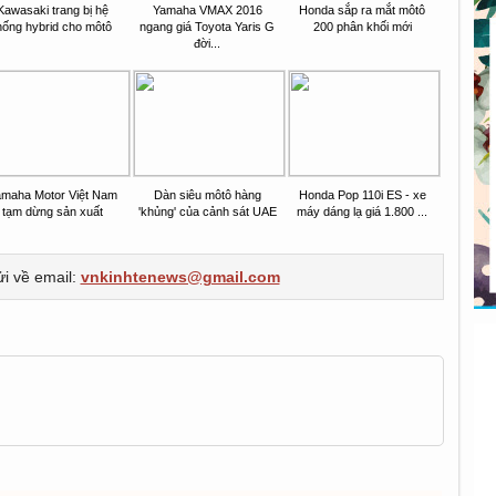
Kawasaki trang bị hệ
Yamaha VMAX 2016
Honda sắp ra mắt môtô
hống hybrid cho môtô
ngang giá Toyota Yaris G
200 phân khối mới
đời...
maha Motor Việt Nam
Dàn siêu môtô hàng
Honda Pop 110i ES - xe
tạm dừng sản xuất
'khủng' của cảnh sát UAE
máy dáng lạ giá 1.800 ...
ửi về email:
vnkinhtenews@gmail.com