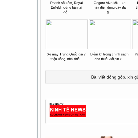
Doanh số kém, Royal
Gogoro Viva Mix - xe
Enfield ngừng bán tại
máy điện dùng dây đai
t
Việ...
gi...
Xe máy Trung Quốc giá 7
Điểm lợi trong chính sách
Ya
triệu đồng, nhái thiế...
cho thuê, đổi pin x...
Bài viết đóng góp, xin g