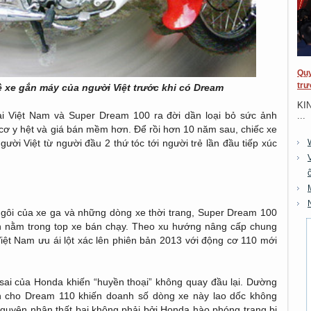
Quy
trư
ề xe gắn máy của người Việt trước khi có Dream
KI
i Việt Nam và Super Dream 100 ra đời dần loại bỏ sức ảnh
...
cơ y hệt và giá bán mềm hơn. Để rồi hơn 10 năm sau, chiếc xe
gười Việt từ người đầu 2 thứ tóc tới người trẻ lần đầu tiếp xúc
gôi của xe ga và những dòng xe thời trang, Super Dream 100
n nằm trong top xe bán chạy. Theo xu hướng nâng cấp chung
ệt Nam ưu ái lột xác lên phiên bản 2013 với động cơ 110 mới
i sai của Honda khiến “huyền thoại” không quay đầu lại. Dường
h cho Dream 110 khiến doanh số dòng xe này lao dốc không
Nguyên nhân thất bại không phải bởi Honda hào phóng trang bị