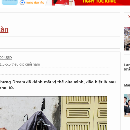
tàn
.000 USD
5-5,5 triệu dịp cuối năm
Lan
khá
hưng Dream đã đánh mất vị thế của mình, đặc biệt là sau
Mar
hai tử.