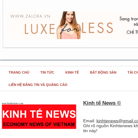
TRANG CHỦ
TIN TỨC
KINH TẾ
BẤT ĐỘNG SẢN
TÀI C
LIÊN HỆ ĐĂNG TIN VÀ QUẢNG CÁO
Kinh tế News ©
Email:
kinhtenews@gmail.c
Ghi rõ nguồn Kinhtenews kh
tin này!