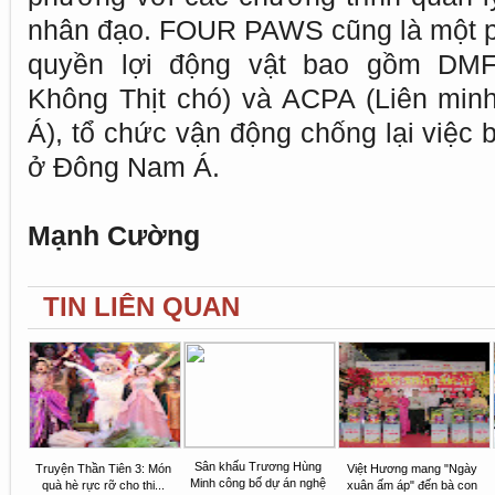
nhân đạo. FOUR PAWS cũng là một ph
quyền lợi động vật bao gồm DMFI
Không Thịt chó) và ACPA (Liên min
Á), tổ chức vận động chống lại việc 
ở Đông Nam Á.
Mạnh Cường
TIN LIÊN QUAN
Sân khấu Trương Hùng
Truyện Thần Tiên 3: Món
Việt Hương mang "Ngày
Minh công bố dự án nghệ
quà hè rực rỡ cho thi...
xuân ấm áp" đến bà con