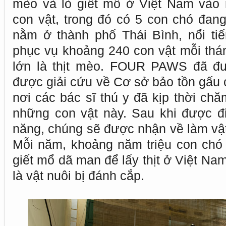
mèo và lò giết mổ ở Việt Nam vào 
con vật, trong đó có 5 con chó đang
nằm ở thành phố Thái Bình, nổi tiến
phục vụ khoảng 240 con vật mỗi thá
lớn là thịt mèo. FOUR PAWS đã đ
được giải cứu về Cơ sở bảo tồn gấu 
nơi các bác sĩ thú y đã kịp thời ch
những con vật này. Sau khi được đi
năng, chúng sẽ được nhận về làm vật 
Mỗi năm, khoảng năm triệu con chó 
giết mổ dã man để lấy thịt ở Việt Na
là vật nuôi bị đánh cắp.