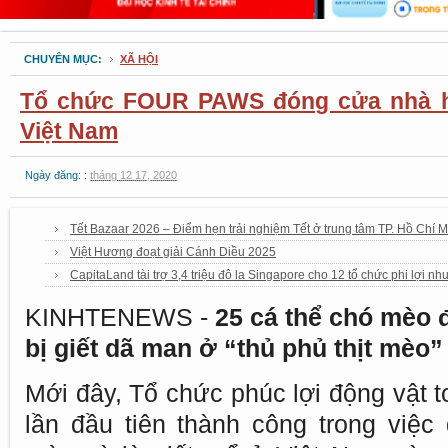
CHUYÊN MỤC:
XÃ HỘI
Tổ chức FOUR PAWS đóng cửa nhà hà
Việt Nam
Ngày đăng: :
tháng 12 17, 2020
Tết Bazaar 2026 – Điểm hẹn trải nghiệm Tết ở trung tâm TP. Hồ Chí 
Việt Hương đoạt giải Cánh Diều 2025
CapitaLand tài trợ 3,4 triệu đô la Singapore cho 12 tổ chức phi lợi nh
KINHTENEWS -
25 cá thể chó mèo 
bị giết dã man ở “thủ phủ thịt mèo”
Mới đây, Tổ chức phúc lợi động vậ
lần đầu tiên thành công trong việc