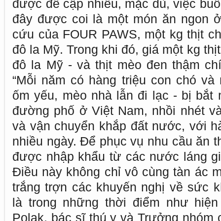
được đề cập nhiều, mặc dù, việc buôn
đây được coi là một món ăn ngon ở
cứu của FOUR PAWS, một kg thịt chó
đô la Mỹ. Trong khi đó, giá một kg thị
đô la Mỹ - và thịt mèo đen thậm chí
“Mỗi năm có hàng triệu con chó và
ốm yếu, mèo nhà lẫn đi lạc - bị bắt
đường phố ở Việt Nam, nhồi nhét v
và vận chuyển khắp đất nước, với hà
nhiều ngày. Để phục vụ nhu cầu ăn t
được nhập khẩu từ các nước láng g
Điều này không chỉ vô cùng tàn ác 
trắng trợn các khuyến nghị về sức k
là trong những thời điểm như hiện 
Polak, bác sĩ thú y và Trưởng nhóm 