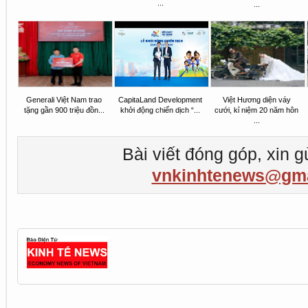
...
...
Generali Việt Nam trao
CapitaLand Development
Việt Hương diện váy
tặng gần 900 triệu đồn...
khởi động chiến dịch “...
cưới, kỉ niệm 20 năm hôn
...
Bài viết đóng góp, xin g
vnkinhtenews@gma