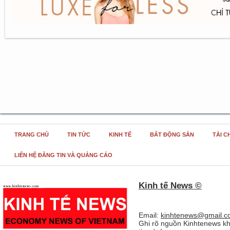
TRANG CHỦ
TIN TỨC
KINH TẾ
BẤT ĐỘNG SẢN
TÀI C
LIÊN HỆ ĐĂNG TIN VÀ QUẢNG CÁO
Kinh tế News ©
Email:
kinhtenews@gmail.c
Ghi rõ nguồn Kinhtenews kh