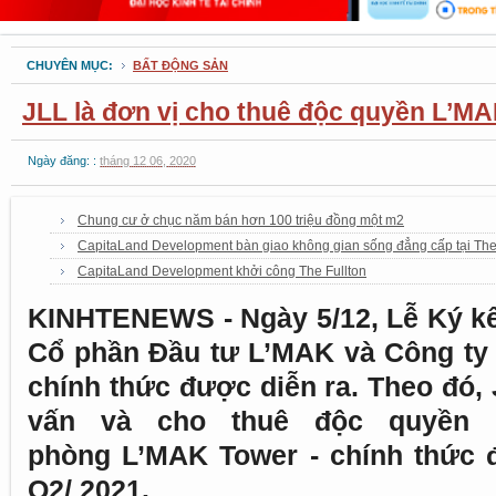
CHUYÊN MỤC:
BẤT ĐỘNG SẢN
JLL là đơn vị cho thuê độc quyền L’M
Ngày đăng: :
tháng 12 06, 2020
Chung cư ở chục năm bán hơn 100 triệu đồng một m2
CapitaLand Development bàn giao không gian sống đẳng cấp tại Th
CapitaLand Development khởi công The Fullton
KINHTENEWS - Ngày 5/12, Lễ Ký kế
Cổ phần Đầu tư L’MAK và Công ty
chính thức được diễn ra. Theo đó, 
vấn và cho thuê độc quyền
phòng L’MAK Tower - chính thức 
Q2/ 2021.