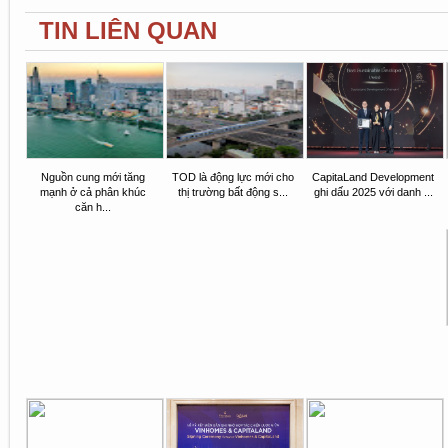
TIN LIÊN QUAN
Nguồn cung mới tăng
TOD là động lực mới cho
CapitaLand Development
mạnh ở cả phân khúc
thị trường bất động s...
ghi dấu 2025 với danh ...
căn h...