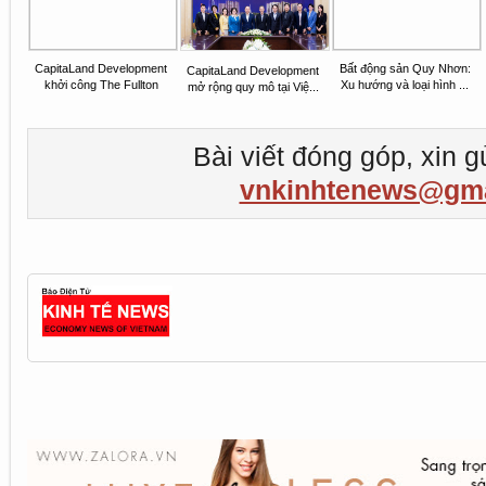
CapitaLand Development
Bất động sản Quy Nhơn:
CapitaLand Development
khởi công The Fullton
Xu hướng và loại hình ...
mở rộng quy mô tại Việ...
Bài viết đóng góp, xin g
vnkinhtenews@gma