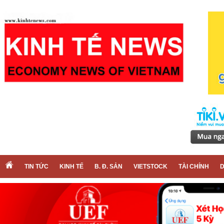
TIN TỨC
KINH TẾ
B. Đ. SẢN
VIETSTOCK
TÀI CHÍNH
D