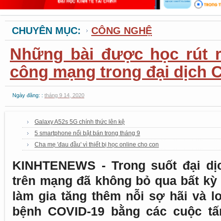
CHUYÊN MỤC:
CÔNG NGHỆ
Những bài được học rút r
công mạng trong đại dịch 
Ngày đăng: :
tháng 9 14, 2020
Galaxy A52s 5G chính thức lên kệ
5 smartphone nổi bật bán trong tháng 9
Cha mẹ 'đau đầu' vì thiết bị học online cho con
KINHTENEWS - Trong suốt đại dị
trên mạng đã không bỏ qua bất kỳ
làm gia tăng thêm nỗi sợ hãi và l
bệnh COVID-19 bằng các cuộc tấ