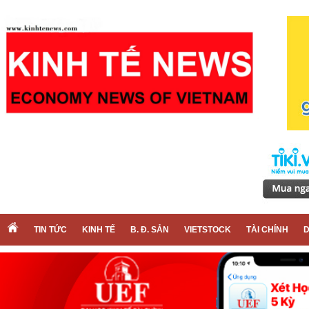
TIN TỨC
KINH TẾ
B. Đ. SẢN
VIETSTOCK
TÀI CHÍNH
D