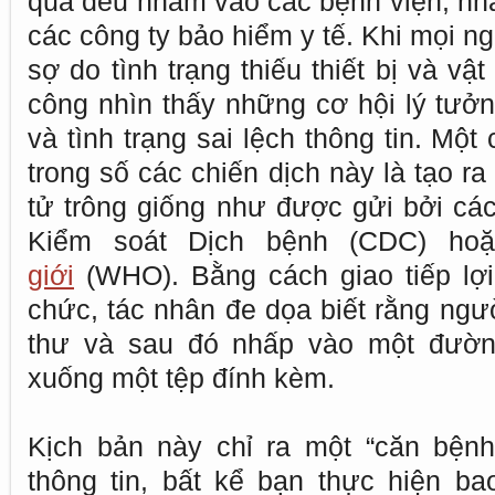
qua đều nhắm vào các bệnh viện, nhà 
các công ty bảo hiểm y tế. Khi mọi n
sợ do tình trạng thiếu thiết bị và vật
công nhìn thấy những cơ hội lý tưởn
và tình trạng sai lệch thông tin. Mộ
trong số các chiến dịch này là tạo ra
tử trông giống như được gửi bởi cá
Kiểm soát Dịch bệnh (CDC) h
giới
(WHO). Bằng cách giao tiếp lợi
chức, tác nhân đe dọa biết rằng ngư
thư và sau đó nhấp vào một đường
xuống một tệp đính kèm.
Kịch bản này chỉ ra một “căn bệnh
thông tin, bất kể bạn thực hiện b