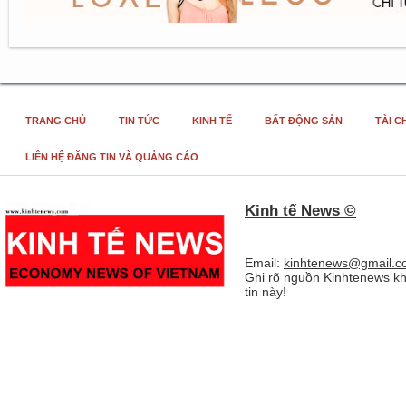
TRANG CHỦ
TIN TỨC
KINH TẾ
BẤT ĐỘNG SẢN
TÀI C
LIÊN HỆ ĐĂNG TIN VÀ QUẢNG CÁO
Kinh tế News ©
Email:
kinhtenews@gmail.c
Ghi rõ nguồn Kinhtenews kh
tin này!