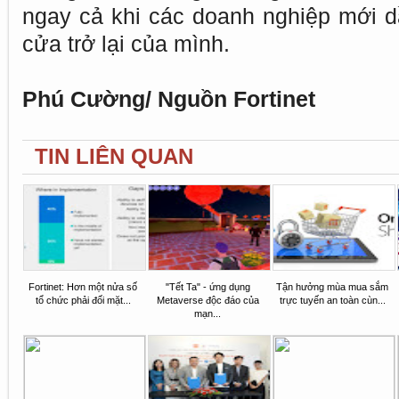
ngay cả khi các doanh nghiệp mới d
cửa trở lại của mình.
Phú Cường/ Nguồn Fortinet
TIN LIÊN QUAN
Fortinet: Hơn một nửa số
"Tết Ta" - ứng dụng
Tận hưởng mùa mua sắm
tổ chức phải đối mặt...
Metaverse độc đáo của
trực tuyến an toàn cùn...
mạn...