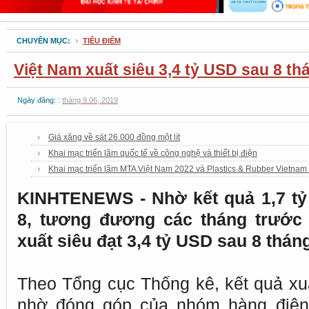
CHUYÊN MỤC:
TIÊU ĐIỂM
Việt Nam xuất siêu 3,4 tỷ USD sau 8 th
Ngày đăng: :
tháng 9 06, 2019
Giá xăng về sát 26.000 đồng một lít
Khai mạc triển lãm quốc tế về công nghệ và thiết bị điện
Khai mạc triển lãm MTA Việt Nam 2022 và Plastics & Rubber Vietnam
KINHTENEWS - Nhờ kết quả 1,7 tỷ 
8, tương đương các tháng trước
xuất siêu đạt 3,4 tỷ USD sau 8 thán
Theo Tổng cục Thống kê, kết quả xu
nhờ đóng góp của nhóm hàng điện t