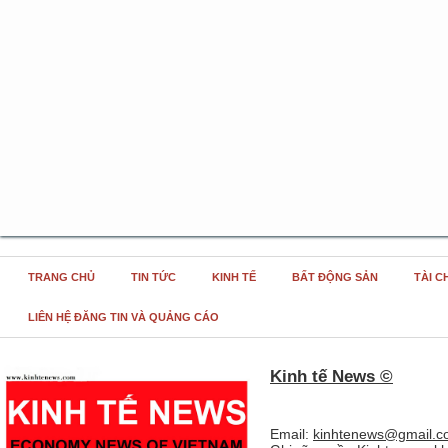
TRANG CHỦ
TIN TỨC
KINH TẾ
BẤT ĐỘNG SẢN
TÀI C
LIÊN HỆ ĐĂNG TIN VÀ QUẢNG CÁO
Kinh tế News ©
Email:
kinhtenews@gmail.c