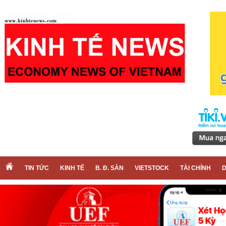
TIN TỨC
KINH TẾ
B. Đ. SẢN
VIETSTOCK
TÀI CHÍNH
D