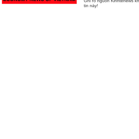
Ghi rõ nguồn Kinhtenews kh
tin này!