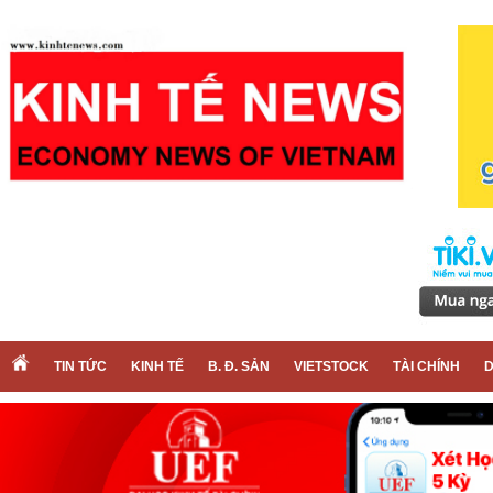
TIN TỨC
KINH TẾ
B. Đ. SẢN
VIETSTOCK
TÀI CHÍNH
D