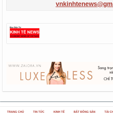
vnkinhtenews@gma
TRANG CHỦ
TIN TỨC
KINH TẾ
BẤT ĐỘNG SẢN
TÀI C