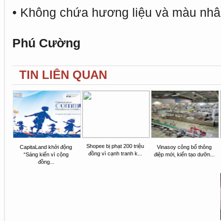
• Không chứa hương liệu và màu nhâ
Phú Cường
TIN LIÊN QUAN
Shopee bị phạt 200 triệu
CapitaLand khởi động
Vinasoy công bố thông
đồng vì cạnh tranh k...
“Sáng kiến vì cộng
điệp mới, kiến tạo dưỡn...
đồng...