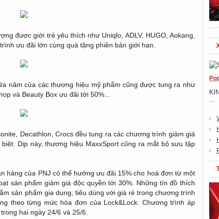
hượng được giới trẻ yêu thích như Uniqlo, ADLV, HUGO, Aokang,
rình ưu đãi lớn cùng quà tặng phiên bản giới hạn.
Pop
giữa năm của các thương hiệu mỹ phẩm cũng được tung ra như
KI
op và Beauty Box ưu đãi tới 50%...
...
onite, Decathlon, Crocs đều tung ra các chương trình giảm giá
iệt. Dịp này, thương hiệu MaxxSport cũng ra mắt bộ sưu tập
ian hàng của PNJ có thể hưởng ưu đãi 15% cho hoá đơn từ một
oạt sản phẩm giảm giá độc quyền tới 30%. Những tín đồ thích
m sản phẩm gia dụng, tiêu dùng với giá rẻ trong chương trình
ặng theo từng mức hóa đơn của Lock&Lock. Chương trình áp
trong hai ngày 24/6 và 25/6.