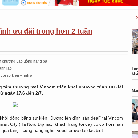
ình ưu đãi trong hơn 2 tuần
ân chương Lao động hạng ba
ành lập
Lan
khá
uỗi sự kiện ý nghĩa
g tâm thương mại Vincom triển khai chương trình ưu đãi
Mar
ừ ngày 17/6 đến 2/7.
hởi động bằng sự kiện "Đường lên đỉnh săn deal" tại Vincom
rt City (Hà Nội). Dịp này, khách hàng tới đây có cơ hội nhận
 quà tặng", cùng hàng nghìn voucher ưu đãi đặc biệt.