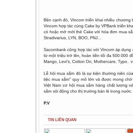
Bên cạnh đó, Vincom triển khai nhiều chương 
Vincom hợp tác cùng Cake by VPBank triển kha
có hoặc mở mới thẻ Cake với hóa đơn mua sắm t
Stradivarius, LYN, BOO, PNJ...
Sacombank cũng hợp tác với Vincom áp dụng c
từ một triệu trở lên, hoàn tiền tối đa 500.000 đ
Mango, Levi's, Cotton On, Mothercare, Typo.. và
Lễ hội mua sắm đỏ là sự kiện thường niên của 
tiệc mua sắm" quy mô lớn và được mong chờ 
Việt Nam cơ hội mua sắm hàng chất lượng vớ
sắm sôi động cho thị trường bán lẻ trong nước.
P.V
TIN LIÊN QUAN