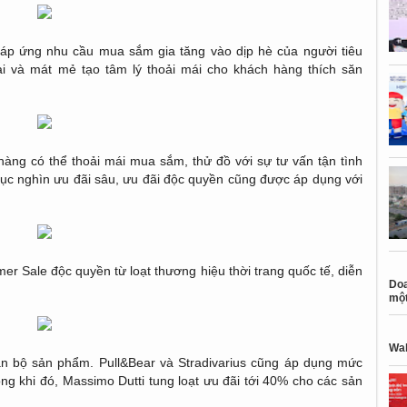
đáp ứng nhu cầu mua sắm gia tăng vào dịp hè của người tiêu
i và mát mẻ tạo tâm lý thoải mái cho khách hàng thích săn
àng có thể thoải mái mua sắm, thử đồ với sự tư vấn tận tình
hục nghìn ưu đãi sâu, ưu đãi độc quyền cũng được áp dụng với
mer Sale độc quyền từ loạt thương hiệu thời trang quốc tế, diễn
Doa
một
Wal
n bộ sản phẩm. Pull&Bear và Stradivarius cũng áp dụng mức
g khi đó, Massimo Dutti tung loạt ưu đãi tới 40% cho các sản