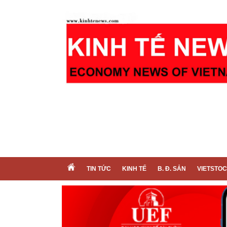
TIN TỨC
KINH TẾ
B. Đ. SẢN
VIETSTO