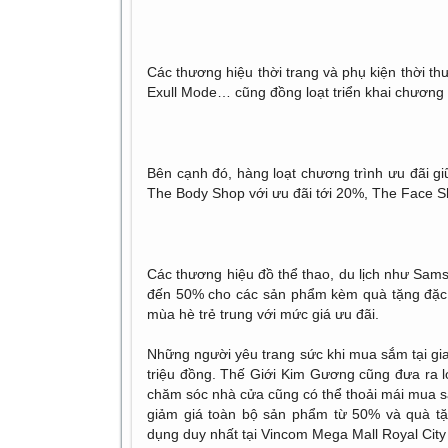
Các thương hiệu thời trang và phụ kiện thời t
Exull Mode… cũng đồng loạt triển khai chương t
Bên cạnh đó, hàng loạt chương trình ưu đãi 
The Body Shop với ưu đãi tới 20%, The Face Sh
Các thương hiệu đồ thể thao, du lịch như Sams
đến 50% cho các sản phẩm kèm quà tặng đặc b
mùa hè trẻ trung với mức giá ưu đãi.
Những người yêu trang sức khi mua sắm tại g
triệu đồng. Thế Giới Kim Gương cũng đưa ra l
chăm sóc nhà cửa cũng có thể thoải mái mua sắ
giảm giá toàn bộ sản phẩm từ 50% và quà t
dụng duy nhất tại Vincom Mega Mall Royal City 