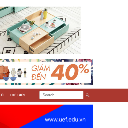
TÔ
THẾ GIỚI