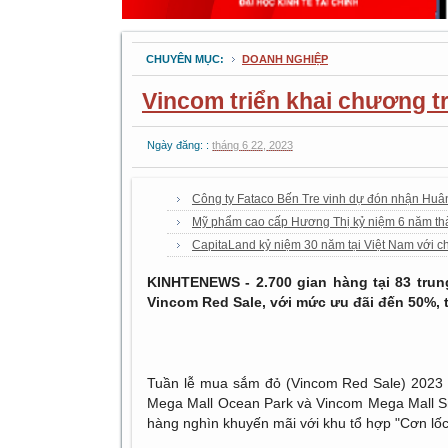
CHUYÊN MỤC:
DOANH NGHIỆP
Vincom triển khai chương tr
Ngày đăng: :
tháng 6 22, 2023
Công ty Fataco Bến Tre vinh dự đón nhận Hu
Mỹ phẩm cao cấp Hương Thị kỷ niệm 6 năm th
CapitaLand kỷ niệm 30 năm tại Việt Nam với ch
KINHTENEWS - 2.700 gian hàng tại 83 trun
Vincom Red Sale, với mức ưu đãi đến 50%, t
Tuần lễ mua sắm đỏ (Vincom Red Sale) 2023 k
Mega Mall Ocean Park và Vincom Mega Mall Sma
hàng nghìn khuyến mãi với khu tổ hợp "Cơn lốc