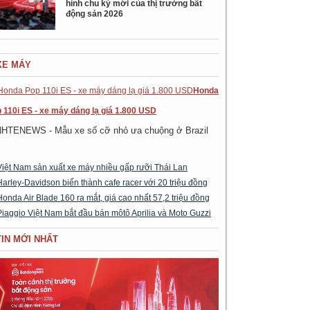
hình chu kỳ mới của thị trường bất
động sản 2026
XE MÁY
Honda
 110i ES - xe máy dáng lạ giá 1.800 USD
NHTENEWS - Mẫu xe số cỡ nhỏ ưa chuộng ở Brazil
Việt Nam sản xuất xe máy nhiều gấp rưỡi Thái Lan
Harley-Davidson biến thành cafe racer với 20 triệu đồng
Honda Air Blade 160 ra mắt, giá cao nhất 57,2 triệu đồng
Piaggio Việt Nam bắt đầu bán môtô Aprilia và Moto Guzzi
TIN MỚI NHẤT