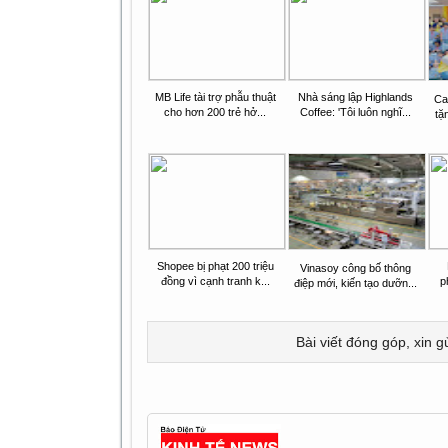
MB Life tài trợ phẫu thuật
Nhà sáng lập Highlands
Ca
cho hơn 200 trẻ hở...
Coffee: 'Tôi luôn nghĩ...
tặ
Shopee bị phạt 200 triệu
Vinasoy công bố thông
đồng vì cạnh tranh k...
p
điệp mới, kiến tạo dưỡn...
Bài viết đóng góp, xin g