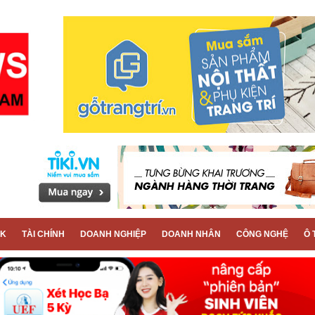
CK
TÀI CHÍNH
DOANH NGHIỆP
DOANH NHÂN
CÔNG NGHỆ
Ô 