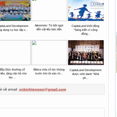
Ajinomoto: Từ bột ngọt
pitaLand Development
CapitaLand khởi động
đến vật liệu bán dẫn
ng dụng cụ học tập c...
“Sáng kiến vì cộng
đồng...
Bầu Đức thưởng cổ
Bibica chia cổ tức khủng
CapitaLand Development
hiếu, tặng căn hộ cho
trước khi rời sàn ch...
được vinh danh “Nhà
lao ...
ph...
ửi về email:
vnkinhtenews@gmail.com