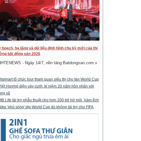
 hoạch, hạ tầng và dữ liệu định hình chu kỳ mới của thị
ờng bất động sản 2026
NHTENEWS - Ngày 14/7, nền tảng Batdongsan.com.v
Walmart tổ chức tour tham quan siêu thị cho fan World Cup
Việt Hương diện váy cưới, kỉ niệm 20 năm hôn nhân với
ông xã
MB Life tài trợ phẫu thuật cho hơn 200 trẻ hở môi, hàm ếch
Nike 'phủ sóng' dịp World Cup dù không tài trợ cho FIFA