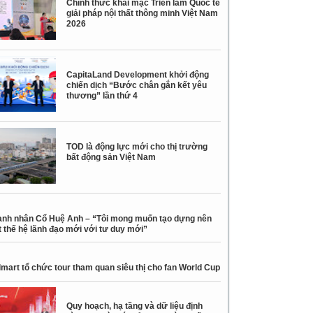
Chính thức khai mạc Triển lãm Quốc tế
giải pháp nội thất thông minh Việt Nam
2026
CapitaLand Development khởi động
chiến dịch “Bước chân gắn kết yêu
thương” lần thứ 4
TOD là động lực mới cho thị trường
bất động sản Việt Nam
nh nhân Cổ Huệ Anh – “Tôi mong muốn tạo dựng nên
 thế hệ lãnh đạo mới với tư duy mới”
mart tổ chức tour tham quan siêu thị cho fan World Cup
Quy hoạch, hạ tầng và dữ liệu định