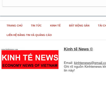
TRANG CHỦ
TIN TỨC
KINH TẾ
BẤT ĐỘNG SẢN
TÀI C
LIÊN HỆ ĐĂNG TIN VÀ QUẢNG CÁO
Kinh tế News ©
Email:
kinhtenews@gmail.c
Ghi rõ nguồn Kinhtenews kh
tin này!