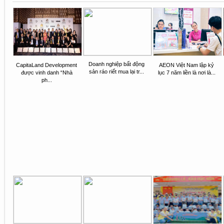
Doanh nghiệp bất động
CapitaLand Development
AEON Việt Nam lập kỷ
sản ráo riết mua lại tr...
được vinh danh “Nhà
lục 7 năm liền là nơi là...
ph...