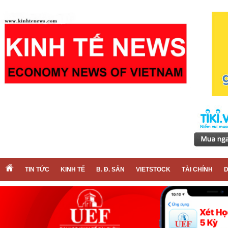
TIN TỨC
KINH TẾ
B. Đ. SẢN
VIETSTOCK
TÀI CHÍNH
D