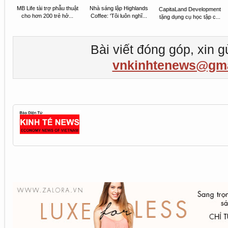
MB Life tài trợ phẫu thuật
Nhà sáng lập Highlands
CapitaLand Development
cho hơn 200 trẻ hở...
Coffee: 'Tôi luôn nghĩ...
tặng dụng cụ học tập c...
Bài viết đóng góp, xin g
vnkinhtenews@gma