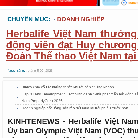
CHUYÊN MỤC:
DOANH NGHIỆP
Herbalife Việt Nam thưởn
động viên đạt Huy chương
Đoàn Thể thao Việt Nam tạ
Ngày đăng: :
tháng 5 09, 2023
Bibica chia cổ tức khủng trước khi rời sàn chứng khoán
CapitaLand Development được vinh danh “Nhà phát triển bất động sản
Nam PropertyGuru 2025
Doanh nghiệp bất động sản ráo riết mua lại trái phiếu trước hạn
KINHTENEWS - Herbalife Việt Nam
Ủy ban Olympic Việt Nam (VOC) th