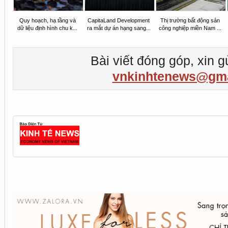
Quy hoạch, hạ tầng và
CapitaLand Development
Thị trường bất động sản
dữ liệu định hình chu k...
ra mắt dự án hạng sang...
công nghiệp miền Nam ...
Bài viết đóng góp, xin g
vnkinhtenews@gma