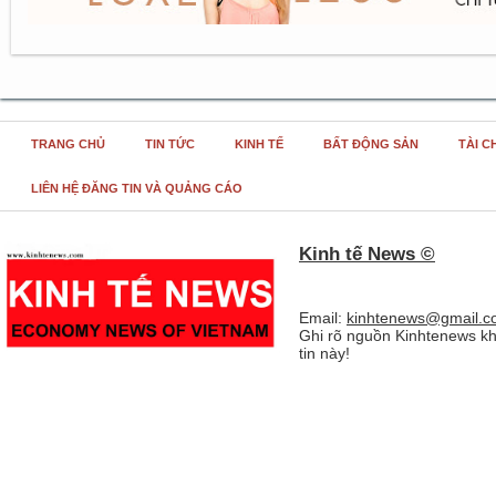
TRANG CHỦ
TIN TỨC
KINH TẾ
BẤT ĐỘNG SẢN
TÀI C
LIÊN HỆ ĐĂNG TIN VÀ QUẢNG CÁO
Kinh tế News ©
Email:
kinhtenews@gmail.c
Ghi rõ nguồn Kinhtenews kh
tin này!