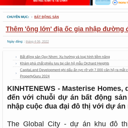
CHUYÊN MỤC:
BẤT ĐỘNG SẢN
Thêm 'ông lớn' địa ốc gia nhập đường đu
Ngày đăng: :
tháng 4 06, 2022
Bất động sản Quy Nhơn: Xu hướng và loại hình tiềm năng
Khám phá chất phiêu lưu tại căn hộ mẫu Orchard Heights
CapitaLand Development ghi dấu ấn rực rỡ với 7.000 căn hộ ra mắt c
PropertyGuru 2024
KINHTENEWS - Masterise Homes, d
đến với chuỗi dự án bất động sản
nhập cuộc đua đại đô thị với dự án
The Global City - dự án khu đô th