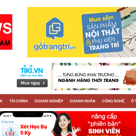
CK
TÀI CHÍNH
DOANH NGHIỆP
DOANH NHÂN
CÔNG NGHỆ
Ô 