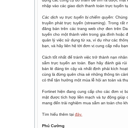
dụng các công cụ do thám để tìm ra được mật 
nhập vào các giao dịch thanh toán trực tuyến t
Các dịch vụ trực tuyến bị chiếm quyền:
Chúng t
truyền phát trực tuyến (streaming). Trong rất 
đăng bán trên các trang web chợ đen trên Da
tuyến cho một thành viên trong gia đình hoặc
quản lý việc sử dụng từ xa, ví dụ như các thô
bạn, và hãy liên hệ tới đơn vị cung cấp nếu bạn
Cách tốt nhất để tránh việc trở thành nạn nhâ
sắm trực tuyến an toàn. Bạn hãy đánh giá rủi
bán lẻ đáng tin cậy và nhất định phải kích hoạ
cùng là đừng quên chia sẻ những thông tin cản
có thể tận hưởng một mùa lễ hội an toàn và thư
Fortinet hiện đang cung cấp cho các đơn vị 
mật được tích hợp liền mạch và tự động giúp c
mang đến trải nghiệm mua sắm an toàn cho k
Tìm hiểu thêm tại
đây.
Phú Cường