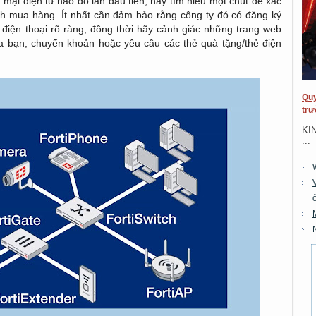
 mại điện tử nào đó lần đầu tiên, hãy tìm hiểu một chút để xác
nh mua hàng. Ít nhất cần đảm bảo rằng công ty đó có đăng ký
 điện thoại rõ ràng, đồng thời hãy cảnh giác những trang web
ủa bạn, chuyển khoản hoặc yêu cầu các thẻ quà tặng/thẻ điện
Quy
trư
KI
...