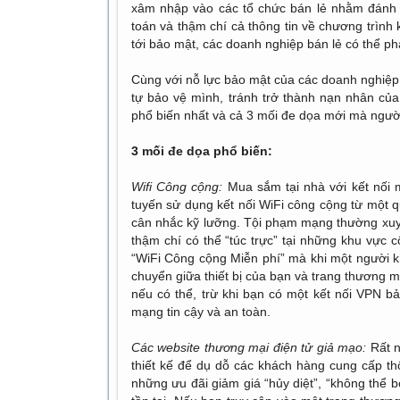
xâm nhập vào các tổ chức bán lẻ nhằm đ
toán và thậm chí cả thông tin về chương trình
tới bảo mật, các doanh nghiệp bán lẻ có thể phả
Cùng với nỗ lực bảo mật của các doanh nghiệp 
tự bảo vệ mình, tránh trở thành nạn nhân củ
phổ biến nhất và cả 3 mối đe dọa mới mà người
3 mối đe dọa phổ biến:
Wifi Công cộng:
Mua sắm tại nhà với kết nối m
tuyến sử dụng kết nối WiFi công cộng từ một qu
cân nhắc kỹ lưỡng. Tội phạm mạng thường xuy
thậm chí có thể “túc trực” tại những khu vực c
“WiFi Công cộng Miễn phí” mà khi một người khô
chuyển giữa thiết bị của bạn và trang thương m
nếu có thể, trừ khi bạn có một kết nối VPN bả
mạng tin cậy và an toàn.
Các website thương mại điện tử giả mạo:
Rất n
thiết kế để dụ dỗ các khách hàng cung cấp th
những ưu đãi giảm giá “hủy diệt”, “không thể 