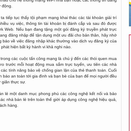
khẩu cho hệ thống mạng WiFi nhà bạn hoặc các thông tin đăng
ự động.
a tiếp tục thấy tội phạm mạng khai thác các tài khoản giải trí
nhiều vụ việc, thông tin tài khoản bị đánh cắp và sau đó được
rk Web. Nếu bạn đang tặng một gói đăng ký truyền phát trực
 đang đăng nhập để tận dụng một ưu đãi cho bản thân, hãy nhớ
ng báo về việc đăng nhập khác thường vào dịch vụ đăng ký của
 phát hiện bất kỳ hành vi khả nghi nào.
n trong các cuộc tấn công mạng là chú ý đến các thói quen mua
 ro trước mỗi hoạt động mua sắm trực tuyến, ưu tiên các nhà
t các tính năng bảo vệ chống gian lận của thẻ thanh toán. Cuối
h báo an toàn tới gia đình và bạn bè của bạn để mọi người đều
 giãn thực sự.
bán lẻ một danh mục phong phú các công nghệ kết nối và bảo
ác nhà bán lẻ trên toàn thế giới áp dụng công nghệ hiệu quả,
hách hàng.