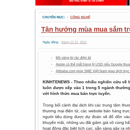
CHUYÊN MỤC:
CÔNG NGHỆ
Tận hưởng mùa mua sắm trực
Ngày đăng: :
tháng 12 21, 2021
Mỏ vàng từ rác điện tử
Apple có thể mất hàng tỷ USD nếu Google thua
Alibaba.com giúp SME Việt Nam giao dịch trực 
KINHTENEWS - Theo nhiều nghiên cứu về b
luôn được xếp vào 1 trong 5 ngành thườn
với hình thức mua bán trực tuyến.
Trong bối cảnh đại dịch khi các trung tâm thư
thương mại điện tử, các website bán hàng trực
người tiêu dùng được dự đoán sẽ đổ dồn vào
khuyến mãi, những ưu đãi giảm giá vô cùng h
hoạt động đặc biệt tích cực, sẵn sàng gây ra n