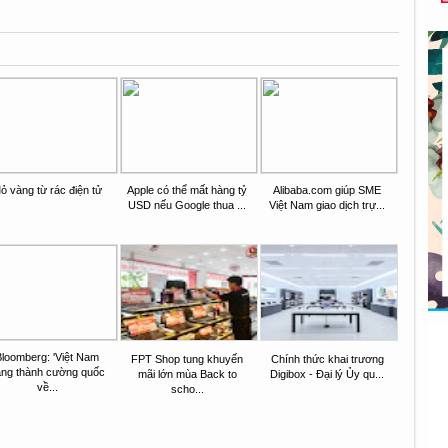
ỏ vàng từ rác điện tử
Apple có thể mất hàng tỷ
Alibaba.com giúp SME
USD nếu Google thua ...
Việt Nam giao dịch trự...
Bloomberg: 'Việt Nam
FPT Shop tung khuyến
Chính thức khai trương
ang thành cường quốc
mãi lớn mùa Back to
Digibox - Đại lý Ủy qu...
về...
scho...