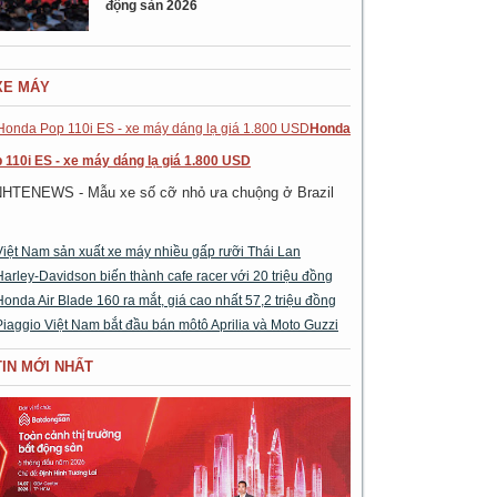
động sản 2026
XE MÁY
Honda
 110i ES - xe máy dáng lạ giá 1.800 USD
NHTENEWS - Mẫu xe số cỡ nhỏ ưa chuộng ở Brazil
Việt Nam sản xuất xe máy nhiều gấp rưỡi Thái Lan
Harley-Davidson biến thành cafe racer với 20 triệu đồng
Honda Air Blade 160 ra mắt, giá cao nhất 57,2 triệu đồng
Piaggio Việt Nam bắt đầu bán môtô Aprilia và Moto Guzzi
TIN MỚI NHẤT