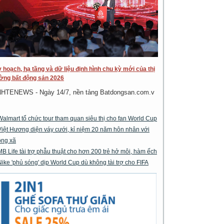
 hoạch, hạ tầng và dữ liệu định hình chu kỳ mới của thị
ờng bất động sản 2026
NHTENEWS - Ngày 14/7, nền tảng Batdongsan.com.v
Walmart tổ chức tour tham quan siêu thị cho fan World Cup
Việt Hương diện váy cưới, kỉ niệm 20 năm hôn nhân với
ông xã
MB Life tài trợ phẫu thuật cho hơn 200 trẻ hở môi, hàm ếch
Nike 'phủ sóng' dịp World Cup dù không tài trợ cho FIFA