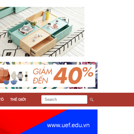
TÔ
THẾ GIỚI