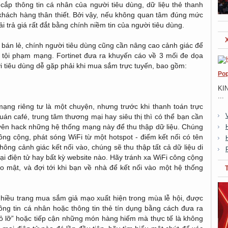
ánh cắp thông tin cá nhân của người tiêu dùng, dữ liệu thẻ thanh
 khách hàng thân thiết. Bởi vậy, nếu không quan tâm đúng mức
i trả giá rất đắt bằng chính niềm tin của người tiêu dùng.
bán lẻ, chính người tiêu dùng cũng cần nâng cao cảnh giác để
a tội phạm mạng. Fortinet đưa ra khuyến cáo về 3 mối đe dọa
 tiêu dùng dễ gặp phải khi mua sắm trực tuyến, bao gồm:
Pop
KI
...
ạng riêng tư là một chuyện, nhưng trước khi thanh toán trực
án café, trung tâm thương mại hay siêu thị thì có thể bạn cần
ên hack những hệ thống mạng này để thu thập dữ liệu. Chúng
ông cộng, phát sóng WiFi từ một hotspot - điểm kết nối có tên
ng cảnh giác kết nối vào, chúng sẽ thu thập tất cả dữ liệu di
ại điện tử hay bất kỳ website nào. Hãy tránh xa WiFi công cộng
o mật, và đợi tới khi bạn về nhà để kết nối vào một hệ thống
hiều trang mua sắm giả mạo xuất hiện trong mùa lễ hội, được
ông tin cá nhân hoặc thông tin thẻ tín dụng bằng cách đưa ra
bỏ lỡ” hoặc tiếp cận những món hàng hiếm mà thực tế là không