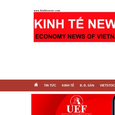
TIN TỨC
KINH TẾ
B. Đ. SẢN
VIETSTO