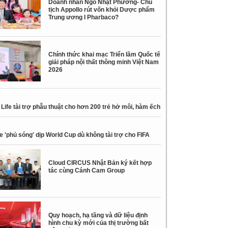
Doanh nhân Ngô Nhật Phương- Chủ
tịch Appollo rút vốn khỏi Dược phẩm
Trung ương I Pharbaco?
Chính thức khai mạc Triển lãm Quốc tế
giải pháp nội thất thông minh Việt Nam
2026
Life tài trợ phẫu thuật cho hơn 200 trẻ hở môi, hàm ếch
e 'phủ sóng' dịp World Cup dù không tài trợ cho FIFA
Cloud CIRCUS Nhật Bản ký kết hợp
tác cùng Cánh Cam Group
Quy hoạch, hạ tầng và dữ liệu định
hình chu kỳ mới của thị trường bất