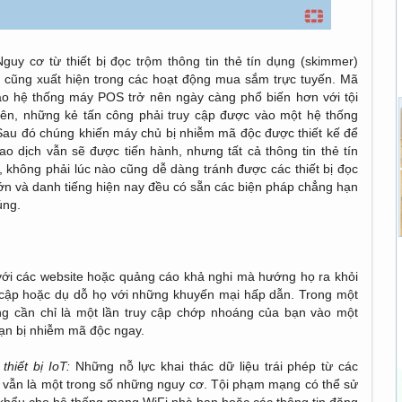
guy cơ từ thiết bị đọc trộm thông tin thẻ tín dụng (skimmer)
à cũng xuất hiện trong các hoạt động mua sắm trực tuyến. Mã
ào hệ thống máy POS trở nên ngày càng phổ biến hơn với tội
n, những kẻ tấn công phải truy cập được vào một hệ thống
 Sau đó chúng khiến máy chủ bị nhiễm mã độc được thiết kế để
ao dịch vẫn sẽ được tiến hành, nhưng tất cả thông tin thẻ tín
 không phải lúc nào cũng dễ dàng tránh được các thiết bị đọc
lớn và danh tiếng hiện nay đều có sẵn các biện pháp chẳng hạn
úng.
với các website hoặc quảng cáo khả nghi mà hướng họ ra khỏi
y cập hoặc dụ dỗ họ với những khuyến mại hấp dẫn. Trong một
ng cần chỉ là một lần truy cập chớp nhoáng của bạn vào một
 bạn bị nhiễm mã độc ngay.
hiết bị IoT:
Những nỗ lực khai thác dữ liệu trái phép từ các
ng vẫn là một trong số những nguy cơ. Tội phạm mạng có thể sử