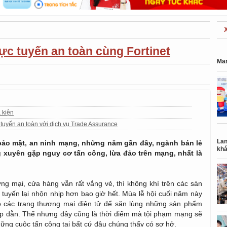
 tuyến an toàn cùng Fortinet
Mar
 kiện
tuyến an toàn với dịch vụ Trade Assurance
Lan
ảo mật, an ninh mạng, những năm gần đây, ngành bán lẻ
khá
g xuyên gặp nguy cơ tấn công, lừa đảo trên mạng, nhất là
ơng mại, cửa hàng vẫn rất vắng vẻ, thì không khí trên các sàn
 tuyến lại nhộn nhịp hơn bao giờ hết. Mùa lễ hội cuối năm này
 các trang thương mại điện tử để săn lùng những sản phẩm
ấp dẫn. Thế nhưng đây cũng là thời điểm mà tội phạm mạng sẽ
hững cuộc tấn công tại bất cứ đâu chúng thấy có sơ hở.