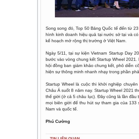
Song song đó, Top 50 Bảng Quốc tế đến từ 23 
hình kinh doanh hiệu quả tại nước sở tại và c
kế hoạch mở rộng thị trường ở Việt Nam.
Ngày 5/11, tại sự kiện Vietnam Startup Day 2
bước vào vòng chung kết Startup Wheel 2021. Mỗ
hội đồng ban giám khảo chung kết, phô diễn c
hiện sự thông minh nhanh nhạy trong phần phả
Startup Wheel là cuộc thi khởi nghiệp chuyê
Châu Á suốt 8 năm nay. Startup Wheel 2021 thu
thế giới (ở cả 5 châu lục). Đây cũng là lần đầ
mọi biên giới để thu hút sự tham gia của 133 s
Nam và quốc tế.
Phú Cường
TIN LIÊN QUAN