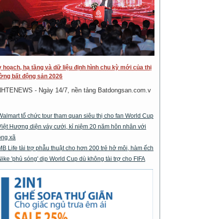
 hoạch, hạ tầng và dữ liệu định hình chu kỳ mới của thị
ờng bất động sản 2026
NHTENEWS - Ngày 14/7, nền tảng Batdongsan.com.v
Walmart tổ chức tour tham quan siêu thị cho fan World Cup
Việt Hương diện váy cưới, kỉ niệm 20 năm hôn nhân với
ông xã
MB Life tài trợ phẫu thuật cho hơn 200 trẻ hở môi, hàm ếch
Nike 'phủ sóng' dịp World Cup dù không tài trợ cho FIFA