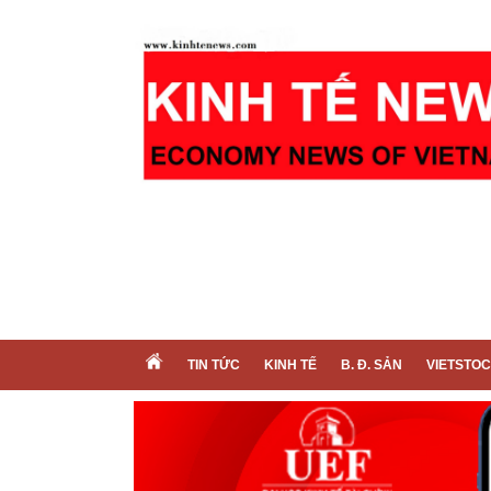
TIN TỨC
KINH TẾ
B. Đ. SẢN
VIETSTO