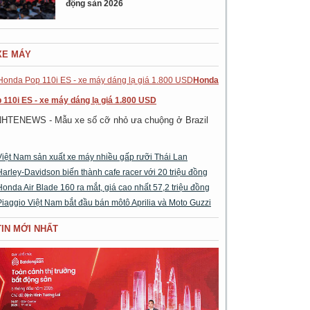
động sản 2026
XE MÁY
Honda
 110i ES - xe máy dáng lạ giá 1.800 USD
NHTENEWS - Mẫu xe số cỡ nhỏ ưa chuộng ở Brazil
Việt Nam sản xuất xe máy nhiều gấp rưỡi Thái Lan
Harley-Davidson biến thành cafe racer với 20 triệu đồng
Honda Air Blade 160 ra mắt, giá cao nhất 57,2 triệu đồng
Piaggio Việt Nam bắt đầu bán môtô Aprilia và Moto Guzzi
TIN MỚI NHẤT