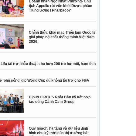
Doanh nhân Ngô Nhật Phương- Chủ
tịch Appollo rút vốn khỏi Dược phẩm
Trung ương I Pharbaco?
Chính thức khai mạc Triển lãm Quốc tế
giải pháp nội thất thông minh Việt Nam
2026
Life tài trợ phẫu thuật cho hơn 200 trẻ hở môi, hàm ếch
e 'phủ sóng' dịp World Cup dù không tài trợ cho FIFA
Cloud CIRCUS Nhật Bản ký kết hợp
tác cùng Cánh Cam Group
Quy hoạch, hạ tầng và dữ liệu định
hình chu kỳ mới của thị trường bất