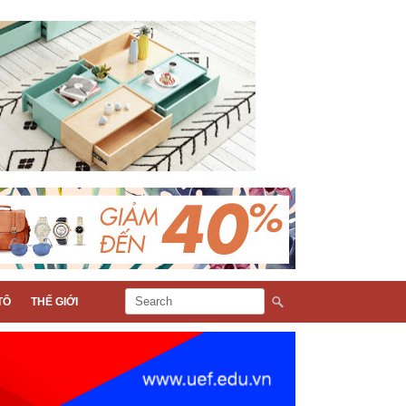
TÔ
THẾ GIỚI