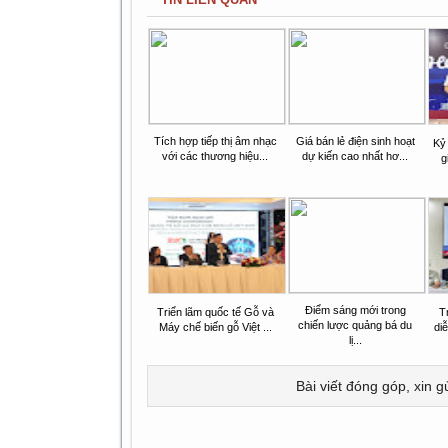
Tích hợp tiếp thị âm nhạc
Giá bán lẻ điện sinh hoạt
Kỷ
với các thương hiệu...
dự kiến cao nhất hơ...
g
Điểm sáng mới trong
Triển lãm quốc tế Gỗ và
T
chiến lược quảng bá du
Máy chế biến gỗ Việt ...
di
lị...
Bài viết đóng góp, xin g