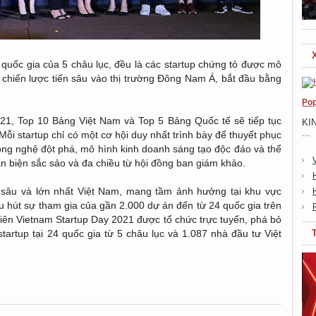
quốc gia của 5 châu lục, đều là các startup chứng tỏ được mô
ó chiến lược tiến sâu vào thị trường Đông Nam Á, bắt đầu bằng
Pop
021, Top 10 Bảng Việt Nam và Top 5 Bảng Quốc tế sẽ tiếp tục
KI
...
i startup chỉ có một cơ hội duy nhất trình bày để thuyết phục
ông nghệ đột phá, mô hình kinh doanh sáng tạo độc đáo và thể
n biện sắc sảo và đa chiều từ hội đồng ban giám khảo.
n sâu và lớn nhất Việt Nam, mang tầm ảnh hưởng tại khu vực
 hút sự tham gia của gần 2.000 dự án đến từ 24 quốc gia trên
u tiên Vietnam Startup Day 2021 được tổ chức trực tuyến, phá bỏ
tartup tại 24 quốc gia từ 5 châu lục và 1.087 nhà đầu tư Việt