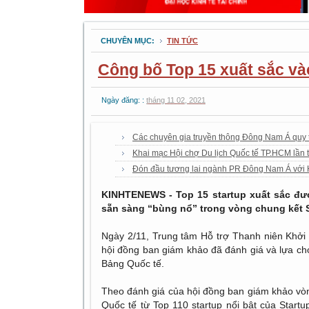
CHUYÊN MỤC:
TIN TỨC
Công bố Top 15 xuất sắc và
Ngày đăng: :
tháng 11 02, 2021
Các chuyên gia truyền thông Đông Nam Á quy 
Khai mạc Hội chợ Du lịch Quốc tế TP.HCM lần
Đón đầu tương lai ngành PR Đông Nam Á với
KINHTENEWS - Top 15 startup xuất sắc đư
sẵn sàng “bùng nổ” trong vòng chung kết S
Ngày 2/11, Trung tâm Hỗ trợ Thanh niên Khởi 
hội đồng ban giám khảo đã đánh giá và lựa ch
Bảng Quốc tế.
Theo đánh giá của hội đồng ban giám khảo vòn
Quốc tế từ Top 110 startup nổi bật của Startu