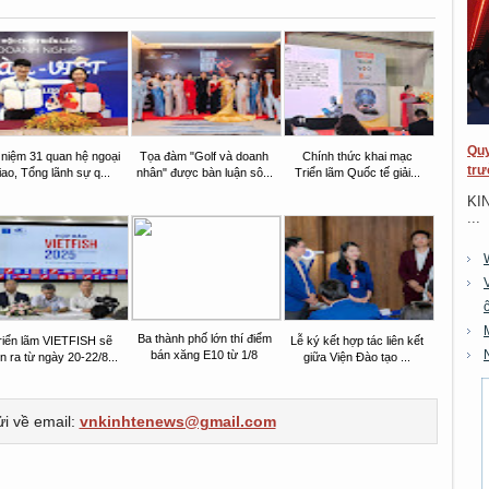
Quy
 niệm 31 quan hệ ngoại
Tọa đàm "Golf và doanh
Chính thức khai mạc
trư
iao, Tổng lãnh sự q...
nhân" được bàn luận sô...
Triển lãm Quốc tế giải...
KI
...
Ba thành phố lớn thí điểm
riển lãm VIETFISH sẽ
Lễ ký kết hợp tác liên kết
bán xăng E10 từ 1/8
ễn ra từ ngày 20-22/8...
giữa Viện Đào tạo ...
ửi về email:
vnkinhtenews@gmail.com