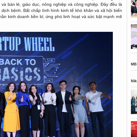
và bán lẻ, giáo dục, nông nghiệp và công nghiệp. Đây đều là
dịch bệnh. Bất chấp tình hình kinh tế khó khăn và xã hội biến
thần kinh doanh bền bỉ, ứng phó linh hoạt và sức bật mạnh mẽ
MB 
Nik