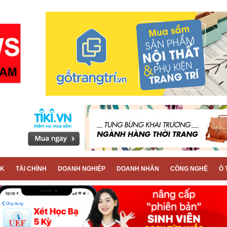
CK
TÀI CHÍNH
DOANH NGHIỆP
DOANH NHÂN
CÔNG NGHỆ
Ô 