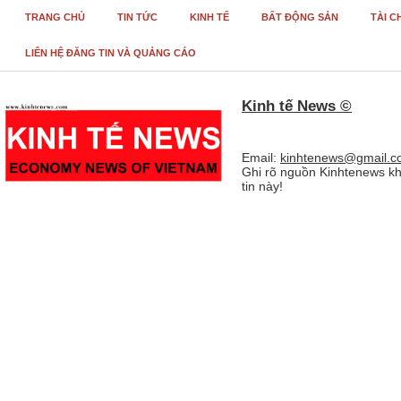
TRANG CHỦ
TIN TỨC
KINH TẾ
BẤT ĐỘNG SẢN
TÀI C
LIÊN HỆ ĐĂNG TIN VÀ QUẢNG CÁO
Kinh tế News ©
Email:
kinhtenews@gmail.c
Ghi rõ nguồn Kinhtenews kh
tin này!