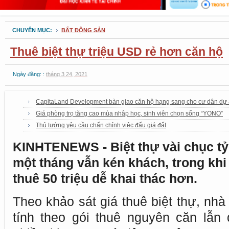
CHUYÊN MỤC:
BẤT ĐỘNG SẢN
Thuê biệt thự triệu USD rẻ hơn căn hộ
Ngày đăng: :
tháng 3 24, 2021
CapitaLand Development bàn giao căn hộ hạng sang cho cư dân dự 
Giá phòng trọ tăng cao mùa nhập học, sinh viên chọn sống “YONO”
Thủ tướng yêu cầu chấn chỉnh việc đấu giá đất
KINHTENEWS
- Biệt thự vài chục t
một tháng vẫn kén khách, trong khi
thuê 50 triệu dễ khai thác hơn.
Theo khảo sát giá thuê biệt thự, nh
tính theo gói thuê nguyên căn lẫn