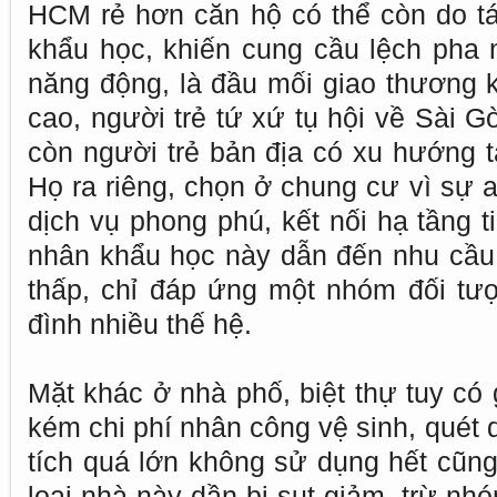
HCM rẻ hơn căn hộ có thể còn do t
khẩu học, khiến cung cầu lệch pha 
năng động, là đầu mối giao thương ki
cao, người trẻ tứ xứ tụ hội về Sài G
còn người trẻ bản địa có xu hướng tá
Họ ra riêng, chọn ở chung cư vì sự an
dịch vụ phong phú, kết nối hạ tầng t
nhân khẩu học này dẫn đến nhu cầu 
thấp, chỉ đáp ứng một nhóm đối tư
đình nhiều thế hệ.
Mặt khác ở nhà phố, biệt thự tuy có 
kém chi phí nhân công vệ sinh, quét dọ
tích quá lớn không sử dụng hết cũng
loại nhà này dần bị sụt giảm, trừ nh