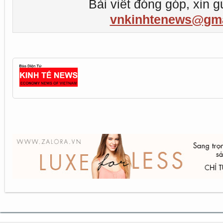
Bài viết đóng góp, xin g
vnkinhtenews@gma