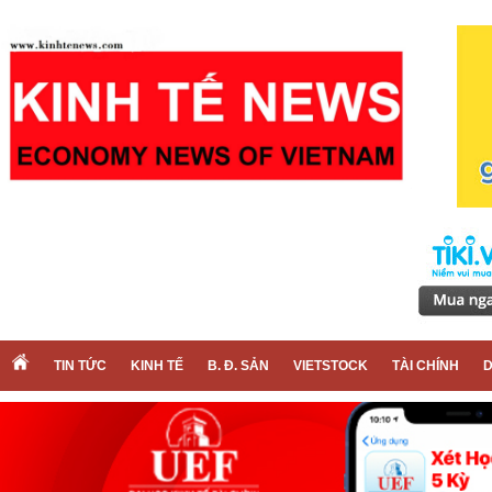
TIN TỨC
KINH TẾ
B. Đ. SẢN
VIETSTOCK
TÀI CHÍNH
D