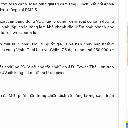
rời toàn cảnh. Màn hình giải trí cảm ứng 8 inch, kết nối Apple
 lọc không khí PM2.5.
 soát cân bằng động VDC, ga tự động, kiểm soát độ bám đường
 suất lốp, chức năng làm khô phanh đĩa, kiểm soát phanh góc
úi khí và camera lùi.
ó mặt tại 4 châu lục, 36 quốc gia, là xe bán chạy bậc nhất ở
 gia vùng Vịnh, Thái Lan và Chile. ZS đạt doanh số 250.000 xe
t nhất" và "SUV cỡ nhỏ tốt nhất" do J.D. Power Thái Lan trao
V cỡ trung tốt nhất" tại Philippines.
 của MG, phát triển trong chiến dịch về năng lượng sạch toàn