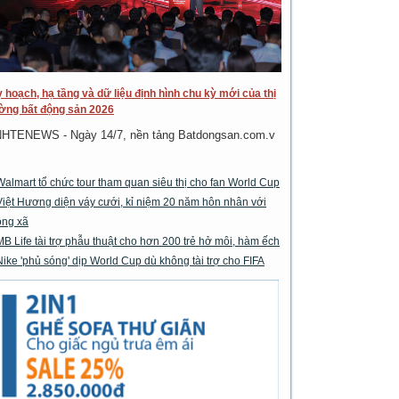
 hoạch, hạ tầng và dữ liệu định hình chu kỳ mới của thị
ờng bất động sản 2026
NHTENEWS - Ngày 14/7, nền tảng Batdongsan.com.v
Walmart tổ chức tour tham quan siêu thị cho fan World Cup
Việt Hương diện váy cưới, kỉ niệm 20 năm hôn nhân với
ông xã
MB Life tài trợ phẫu thuật cho hơn 200 trẻ hở môi, hàm ếch
Nike 'phủ sóng' dịp World Cup dù không tài trợ cho FIFA