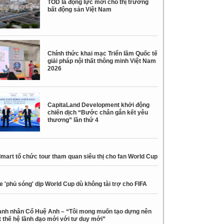
TOD là động lực mới cho thị trường
bất động sản Việt Nam
Chính thức khai mạc Triển lãm Quốc tế
giải pháp nội thất thông minh Việt Nam
2026
CapitaLand Development khởi động
chiến dịch “Bước chân gắn kết yêu
thương” lần thứ 4
mart tổ chức tour tham quan siêu thị cho fan World Cup
e 'phủ sóng' dịp World Cup dù không tài trợ cho FIFA
nh nhân Cổ Huệ Anh – “Tôi mong muốn tạo dựng nên
 thế hệ lãnh đạo mới với tư duy mới”