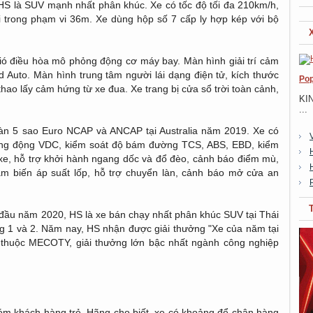
 HS là SUV mạnh nhất phân khúc. Xe có tốc độ tối đa 210km/h,
ại trong phạm vi 36m. Xe dùng hộp số 7 cấp ly hợp kép với bộ
 gió điều hòa mô phỏng động cơ máy bay. Màn hình giải trí cảm
d Auto. Màn hình trung tâm người lái dạng điện tử, kích thước
Pop
 thao lấy cảm hứng từ xe đua. Xe trang bị cửa sổ trời toàn cảnh,
KI
...
àn 5 sao Euro NCAP và ANCAP tại Australia năm 2019. Xe có
ằng động VDC, kiểm soát độ bám đường TCS, ABS, EBD, kiểm
xe, hỗ trợ khởi hành ngang dốc và đổ đèo, cảnh báo điểm mù,
m biến áp suất lốp, hỗ trợ chuyển làn, cảnh báo mở cửa an
g đầu năm 2020, HS là xe bán chạy nhất phân khúc SUV tại Thái
ng 1 và 2. Năm nay, HS nhận được giải thưởng "Xe của năm tại
" thuộc MECOTY, giải thưởng lớn bậc nhất ngành công nghiệp
hóm khách hàng trẻ. Hãng cho biết, xe có khoảng để chân hàng