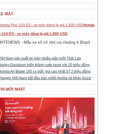
XE MÁY
Honda
 110i ES - xe máy dáng lạ giá 1.800 USD
NHTENEWS - Mẫu xe số cỡ nhỏ ưa chuộng ở Brazil
Việt Nam sản xuất xe máy nhiều gấp rưỡi Thái Lan
Harley-Davidson biến thành cafe racer với 20 triệu đồng
Honda Air Blade 160 ra mắt, giá cao nhất 57,2 triệu đồng
Piaggio Việt Nam bắt đầu bán môtô Aprilia và Moto Guzzi
TIN MỚI NHẤT