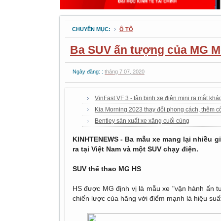
CHUYÊN MỤC:
Ô TÔ
Ba SUV ấn tượng của MG M
Ngày đăng: :
tháng 7 07, 2020
VinFast VF 3 - tân binh xe điện mini ra mắt khá
Kia Morning 2023 thay đổi phong cách, thêm 
Bentley sản xuất xe xăng cuối cùng
KINHTENEWS - Ba mẫu xe mang lại nhiều gi
ra tại Việt Nam và một SUV chạy điện.
SUV thể thao MG HS
HS được MG định vị là mẫu xe "vận hành ấn t
chiến lược của hãng với điểm mạnh là hiệu suấ