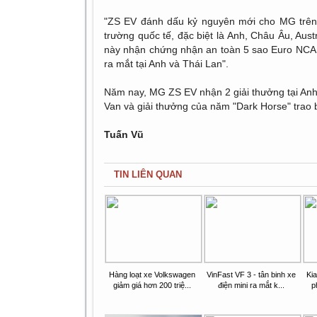
"ZS EV đánh dấu kỷ nguyên mới cho MG trên t
trường quốc tế, đặc biệt là Anh, Châu Âu, Aust
này nhận chứng nhận an toàn 5 sao Euro NCAP 
ra mắt tại Anh và Thái Lan".
Năm nay, MG ZS EV nhận 2 giải thưởng tại Anh 
Van và giải thưởng của năm "Dark Horse" trao
Tuấn Vũ
TIN LIÊN QUAN
Hàng loạt xe Volkswagen
VinFast VF 3 - tân binh xe
Kia
giảm giá hơn 200 triệ...
điện mini ra mắt k...
p