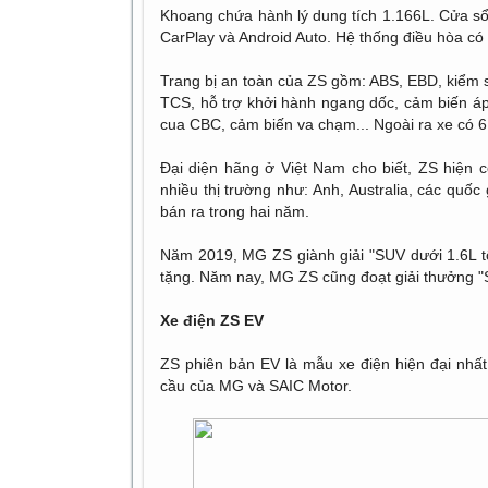
Khoang chứa hành lý dung tích 1.166L. Cửa sổ t
CarPlay và Android Auto. Hệ thống điều hòa có
Trang bị an toàn của ZS gồm: ABS, EBD, kiểm
TCS, hỗ trợ khởi hành ngang dốc, cảm biến áp
cua CBC, cảm biến va chạm... Ngoài ra xe có 6 t
Đại diện hãng ở Việt Nam cho biết, ZS hiện c
nhiều thị trường như: Anh, Australia, các quốc
bán ra trong hai năm.
Năm 2019, MG ZS giành giải "SUV dưới 1.6L tố
tặng. Năm nay, MG ZS cũng đoạt giải thưởng "SU
Xe điện ZS EV
ZS phiên bản EV là mẫu xe điện hiện đại nhất
cầu của MG và SAIC Motor.