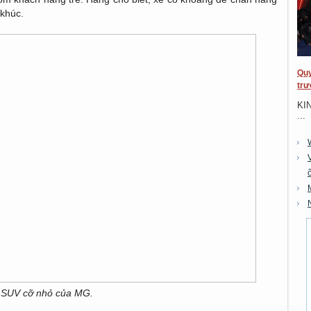
 khúc.
Quy
trư
KI
...
 SUV cỡ nhỏ của MG.