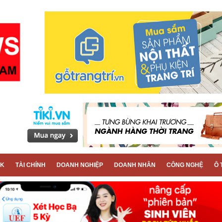
CK
TÀI CHÍNH
DOANH NGHIỆP
DOANH NHÂN
CÔNG NGHỆ
Ô 