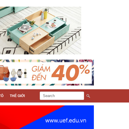
TÔ
THẾ GIỚI