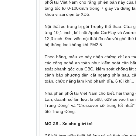
phối tại Việt Nam cho rằng phiên bản này của
tăng tốc từ 0-100km/h trong 7 giây và dừng l
khóa vi sai điện tử XDS.
Nội thất xe trang bị gói Trophy thể thao. Cửa
ứng 10,1 inch, kết nối Apple CarPlay và Androi
12,3 inch. Đèn viền nội thất đa sắc với ghế thể
hệ thống lọc không khí PM2.5.
Theo hãng, mẫu xe này nhận chứng chỉ an to
các công nghệ an toàn như: kiểm soát cân b
soát phanh góc cua CBC, kiểm soát chống lật 
cảnh báo phương tiện cắt ngang phía sau, cả
toàn, chức năng làm khô phanh đĩa, 6 túi khí...
Nhà phân phối tại Việt Nam cho biết, hai thán
Lan, doanh số lần lượt là 598, 629 xe vào thá
Trung Đông" và "Crossover cỡ trung tốt nhất
ôtô Trung Đông.
MG ZS - Xe cho giới trẻ
ZS kết hợp giữa thiết kế Anh và cá tính của n