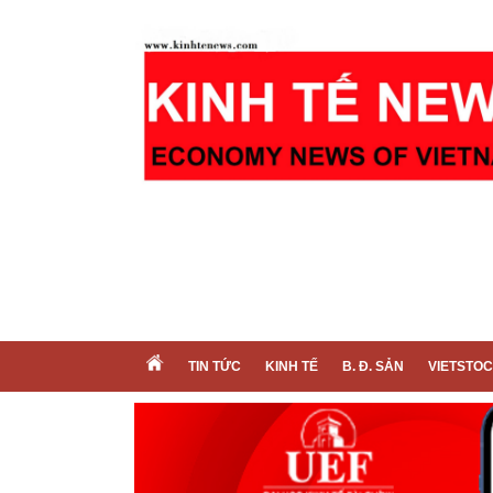
TIN TỨC
KINH TẾ
B. Đ. SẢN
VIETSTO