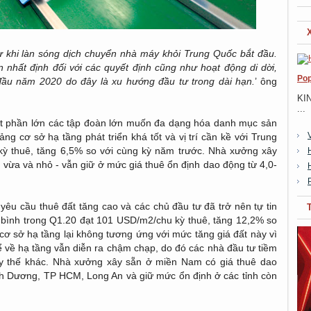
 khi làn sóng dịch chuyển nhà máy khỏi Trung Quốc bắt đầu.
nhất định đối với các quyết định cũng như hoạt động di dời,
Pop
 đầu năm 2020 do đây là xu hướng đầu tư trong dài hạn.
’ ông
KI
...
t phần lớn các tập đoàn lớn muốn đa dạng hóa danh mục sản
ng cơ sở hạ tầng phát triển khá tốt và vị trí cần kề với Trung
kỳ thuê, tăng 6,5% so với cùng kỳ năm trước. Nhà xưởng xây
 vừa và nhỏ - vẫn giữ ở mức giá thuê ổn định dao động từ 4,0-
êu cầu thuê đất tăng cao và các chủ đầu tư đã trở nên tự tin
ng bình trong Q1.20 đạt 101 USD/m2/chu kỳ thuê, tăng 12,2% so
cs/cơ sở hạ tầng lại không tương ứng với mức tăng giá đất này vì
ể về hạ tầng vẫn diễn ra chậm chạp, do đó các nhà đầu tư tiềm
ay thế khác. Nhà xưởng xây sẵn ở miền Nam có giá thuê dao
nh Dương, TP HCM, Long An và giữ mức ổn định ở các tỉnh còn