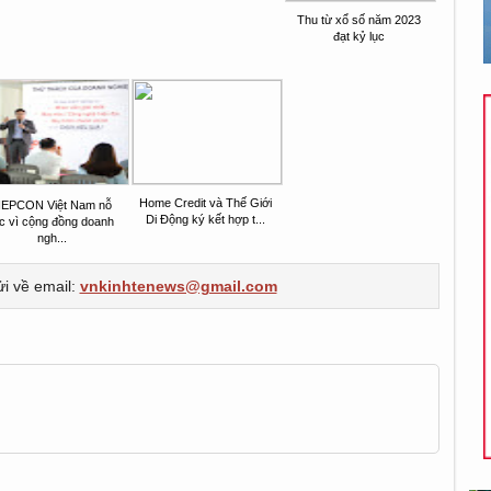
Thu từ xổ số năm 2023
đạt kỷ lục
Home Credit và Thế Giới
EPCON Việt Nam nỗ
Di Động ký kết hợp t...
ực vì cộng đồng doanh
ngh...
ửi về email:
vnkinhtenews@gmail.com