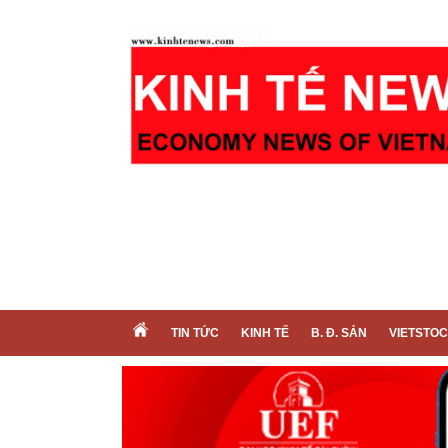
TIN TỨC
KINH TẾ
B. Đ. SẢN
VIETSTO