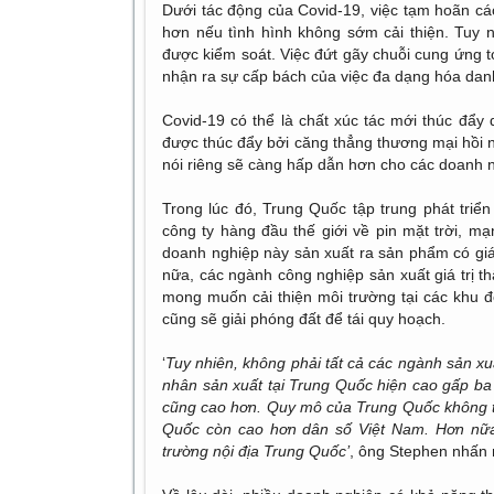
Dưới tác động của Covid-19, việc tạm hoãn cá
hơn nếu tình hình không sớm cải thiện. Tuy nh
được kiểm soát. Việc đứt gãy chuỗi cung ứng 
nhận ra sự cấp bách của việc đa dạng hóa dan
Covid-19 có thể là chất xúc tác mới thúc đẩy 
được thúc đẩy bởi căng thẳng thương mại hồi
nói riêng sẽ càng hấp dẫn hơn cho các doanh n
Trong lúc đó, Trung Quốc tập trung phát triển 
công ty hàng đầu thế giới về pin mặt trời, mạn
doanh nghiệp này sản xuất ra sản phẩm có giá
nữa, các ngành công nghiệp sản xuất giá trị 
mong muốn cải thiện môi trường tại các khu đ
cũng sẽ giải phóng đất để tái quy hoạch.
‘
Tuy nhiên, không phải tất cả các ngành sản x
nhân sản xuất tại Trung Quốc hiện cao gấp ba
cũng cao hơn. Quy mô của Trung Quốc không t
Quốc còn cao hơn dân số Việt Nam. Hơn nữa,
trường nội địa Trung Quốc’
, ông Stephen nhấn