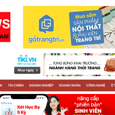
CK
TÀI CHÍNH
DOANH NGHIỆP
DOANH NHÂN
CÔNG NGHỆ
Ô 