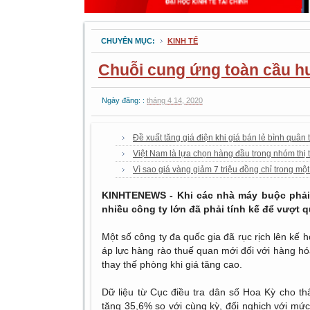
CHUYÊN MỤC:
KINH TẾ
Chuỗi cung ứng toàn cầu h
Ngày đăng: :
tháng 4 14, 2020
Đề xuất tăng giá điện khi giá bán lẻ bình quân
Việt Nam là lựa chọn hàng đầu trong nhóm thị 
Vì sao giá vàng giảm 7 triệu đồng chỉ trong mộ
KINHTENEWS - Khi các nhà máy buộc phải
nhiều công ty lớn đã phải tính kế để vượt 
Một số công ty đa quốc gia đã rục rịch lên k
áp lực hàng rào thuế quan mới đối với hàng hó
thay thế phòng khi giá tăng cao.
Dữ liệu từ Cục điều tra dân số Hoa Kỳ cho 
tăng 35,6% so với cùng kỳ, đối nghịch với m