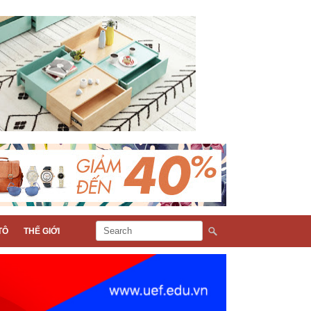
TÔ
THẾ GIỚI