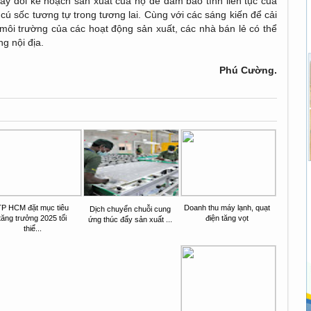
ay đổi kế hoạch sản xuất của họ để đảm bảo tính liên tục của
ú sốc tương tự trong tương lai. Cùng với các sáng kiến ​​để cải
môi trường của các hoạt động sản xuất, các nhà bán lẻ có thể
g nội địa.
Phú Cường.
TP HCM đặt mục tiêu
Doanh thu máy lạnh, quạt
Dịch chuyển chuỗi cung
tăng trưởng 2025 tối
điện tăng vọt
ứng thúc đẩy sản xuất ...
thiể...