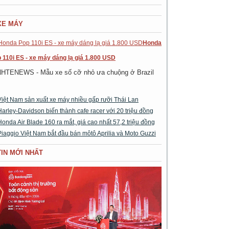
XE MÁY
Honda
 110i ES - xe máy dáng lạ giá 1.800 USD
NHTENEWS - Mẫu xe số cỡ nhỏ ưa chuộng ở Brazil
Việt Nam sản xuất xe máy nhiều gấp rưỡi Thái Lan
Harley-Davidson biến thành cafe racer với 20 triệu đồng
Honda Air Blade 160 ra mắt, giá cao nhất 57,2 triệu đồng
Piaggio Việt Nam bắt đầu bán môtô Aprilia và Moto Guzzi
TIN MỚI NHẤT