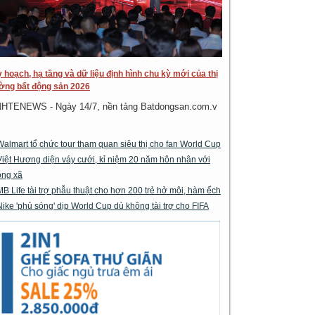
 hoạch, hạ tầng và dữ liệu định hình chu kỳ mới của thị
ờng bất động sản 2026
NHTENEWS - Ngày 14/7, nền tảng Batdongsan.com.v
Walmart tổ chức tour tham quan siêu thị cho fan World Cup
Việt Hương diện váy cưới, kỉ niệm 20 năm hôn nhân với
ông xã
MB Life tài trợ phẫu thuật cho hơn 200 trẻ hở môi, hàm ếch
Nike 'phủ sóng' dịp World Cup dù không tài trợ cho FIFA