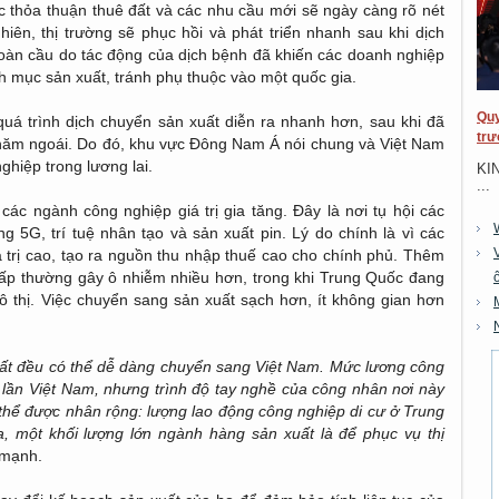
c thỏa thuận thuê đất và các nhu cầu mới sẽ ngày càng rõ nét
iên, thị trường sẽ phục hồi và phát triển nhanh sau khi dịch
toàn cầu do tác động của dịch bệnh đã khiến các doanh nghiệp
h mục sản xuất, tránh phụ thuộc vào một quốc gia.
Quy
quá trình dịch chuyển sản xuất diễn ra nhanh hơn, sau khi đã
trư
 năm ngoái. Do đó, khu vực Đông Nam Á nói chung và Việt Nam
ghiệp trong lương lai.
KI
...
các ngành công nghiệp giá trị gia tăng. Đây là nơi tụ hội các
g 5G, trí tuệ nhân tạo và sản xuất pin. Lý do chính là vì các
 trị cao, tạo ra nguồn thu nhập thuế cao cho chính phủ. Thêm
thấp thường gây ô nhiễm nhiều hơn, trong khi Trung Quốc đang
ô thị. Việc chuyển sang sản xuất sạch hơn, ít không gian hơn
uất đều có thể dễ dàng chuyển sang Việt Nam. Mức lương công
 lần Việt Nam, nhưng trình độ tay nghề của công nhân nơi này
hể được nhân rộng: lượng lao động công nghiệp di cư ở Trung
 một khối lượng lớn ngành hàng sản xuất là để phục vụ thị
 mạnh.