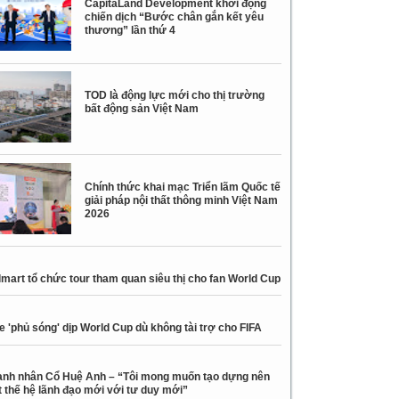
CapitaLand Development khởi động
chiến dịch “Bước chân gắn kết yêu
thương” lần thứ 4
TOD là động lực mới cho thị trường
bất động sản Việt Nam
Chính thức khai mạc Triển lãm Quốc tế
giải pháp nội thất thông minh Việt Nam
2026
mart tổ chức tour tham quan siêu thị cho fan World Cup
e 'phủ sóng' dịp World Cup dù không tài trợ cho FIFA
nh nhân Cổ Huệ Anh – “Tôi mong muốn tạo dựng nên
 thế hệ lãnh đạo mới với tư duy mới”