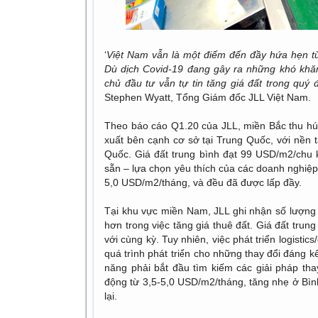
‘
Việt Nam vẫn là một điếm đến đầy hứa hẹn từ
Dù dịch Covid-19 đang gây ra những khó khăn 
chủ đầu tư vẫn tự tin tăng giá đất trong quý
Stephen Wyatt, Tổng Giám đốc JLL Việt Nam.
Theo báo cáo Q1.20 của JLL, miền Bắc thu hú
xuất bên cạnh cơ sở tại Trung Quốc, với nền tả
Quốc. Giá đất trung bình đạt 99 USD/m2/chu 
sẵn – lựa chọn yêu thích của các doanh nghiệp
5,0 USD/m2/tháng, và đều đã được lấp đầy.
Tại khu vực miền Nam, JLL ghi nhận số lượng y
hơn trong việc tăng giá thuê đất. Giá đất tru
với cùng kỳ. Tuy nhiên, việc phát triển logisti
quá trình phát triển cho những thay đổi đáng k
năng phải bắt đầu tìm kiếm các giải pháp th
động từ 3,5-5,0 USD/m2/tháng, tăng nhẹ ở Bì
lại.