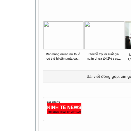
Bán hàng online nợ thuế
Gói hỗ trợ lãi suất giải
N
có thể bị cấm xuất cả...
ngân chưa tới 2% sau...
l
Bài viết đóng góp, xin g