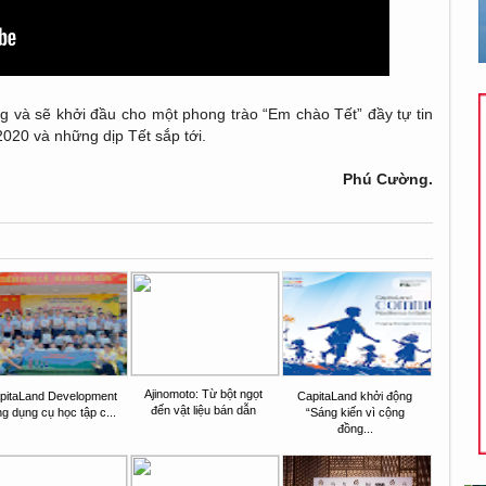
 và sẽ khởi đầu cho một phong trào “Em chào Tết” đầy tự tin
 2020 và những dịp Tết sắp tới.
Phú Cường.
Ajinomoto: Từ bột ngọt
pitaLand Development
CapitaLand khởi động
đến vật liệu bán dẫn
ng dụng cụ học tập c...
“Sáng kiến vì cộng
đồng...