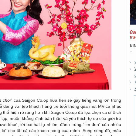
Quy
trư
KI
...
n chơi
” của Saigon Co.op hứa hẹn sẽ gây tiếng vang lớn trong
 dễ dàng với tệp khách hàng trẻ tuổi thông qua một MV ca nhạc
 thể hiện rõ ràng hơn khi Saigon Co.op đã lựa chọn ca sĩ Bích
lập, muốn khẳng định bản thân và yêu thích tự do của giới trẻ
tươi khoẻ, lời bài hát tự nhiên, đánh trúng “tim đen” của nhiều
lo” cho tất cả các khách hàng của mình. Song song đó, màu