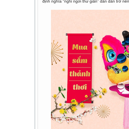
định nghĩa “nghỉ ngơi thư giãn” dần dần trở nên