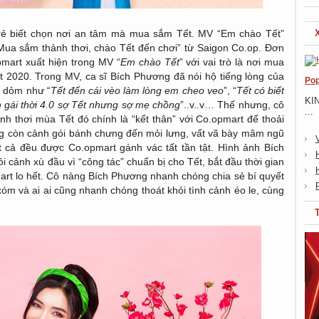
rẻ biết chọn nơi an tâm mà mua sắm Tết. MV “Em chào Tết”
“Mua sắm thảnh thơi, chào Tết đến chơi” từ Saigon Co.op. Đơn
pmart xuất hiện trong MV “
Em chào Tết
” với vai trò là nơi mua
ết 2020. Trong MV, ca sĩ Bích Phương đã nói hộ tiếng lòng của
Pop
í dỏm như “
Tết đến cái vèo làm lòng em cheo veo
”, “
Tết có biết
KI
 gái thời 4.0 sợ Tết nhưng sợ mẹ chồng
”..v..v… Thế nhưng, cô
...
h thơi mùa Tết đó chính là “kết thân” với Co.opmart để thoải
g còn cảnh gói bánh chưng đến mỏi lưng, vất vã bày mâm ngũ
ất cả đều được Co.opmart gánh vác tất tần tật. Hình ảnh Bích
cảnh xù đầu vì “công tác” chuẩn bị cho Tết, bắt đầu thời gian
art lo hết. Cô nàng Bích Phương nhanh chóng chia sẻ bí quyết
xóm và ai ai cũng nhanh chóng thoát khỏi tình cảnh éo le, cùng