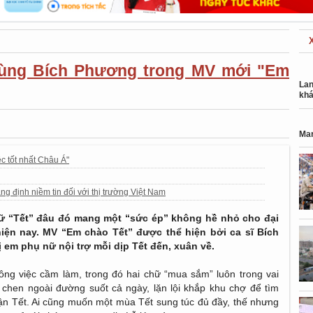
cùng Bích Phương trong MV mới "Em
Lan
khá
Mar
c tốt nhất Châu Á"
g định niềm tin đối với thị trường Việt Nam
ữ “Tết” đâu đó mang một “sức ép” không hề nhỏ cho đại
 hiện nay. MV “Em chào Tết” được thể hiện bởi ca sĩ Bích
 em phụ nữ nội trợ mỗi dịp Tết đến, xuân về.
ông việc cầm làm, trong đó hai chữ “mua sắm” luôn trong vai
 chen ngoài đường suốt cả ngày, lặn lội khắp khu chợ để tìm
 Tết. Ai cũng muốn một mùa Tết sung túc đủ đầy, thế nhưng