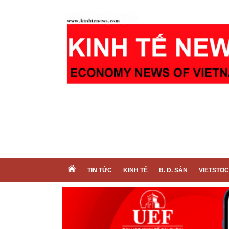
TIN TỨC
KINH TẾ
B. Đ. SẢN
VIETSTO