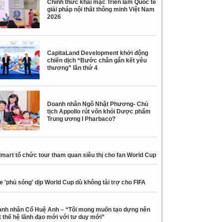
Chính thức khai mạc Triển lãm Quốc tế
giải pháp nội thất thông minh Việt Nam
2026
CapitaLand Development khởi động
chiến dịch “Bước chân gắn kết yêu
thương” lần thứ 4
Doanh nhân Ngô Nhật Phương- Chủ
tịch Appollo rút vốn khỏi Dược phẩm
Trung ương I Pharbaco?
mart tổ chức tour tham quan siêu thị cho fan World Cup
e 'phủ sóng' dịp World Cup dù không tài trợ cho FIFA
nh nhân Cổ Huệ Anh – “Tôi mong muốn tạo dựng nên
 thế hệ lãnh đạo mới với tư duy mới”