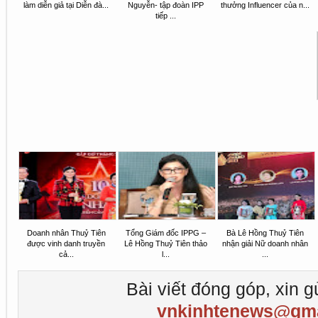
làm diễn giả tại Diễn đà...
Nguyễn- tập đoàn IPP
thưởng Influencer của n...
tiếp ...
Doanh nhân Thuỷ Tiên
Tổng Giám đốc IPPG –
Bà Lê Hồng Thuỷ Tiên
được vinh danh truyền
Lê Hồng Thuỷ Tiên thảo
nhận giải Nữ doanh nhân
cả...
l...
...
Bài viết đóng góp, xin g
vnkinhtenews@gma