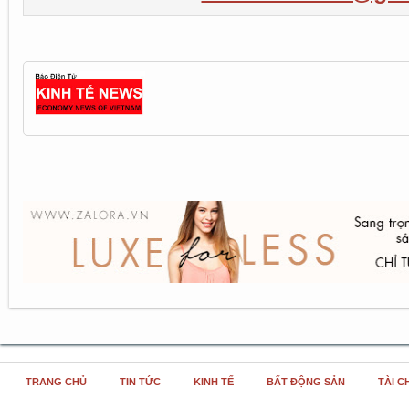
TRANG CHỦ
TIN TỨC
KINH TẾ
BẤT ĐỘNG SẢN
TÀI C