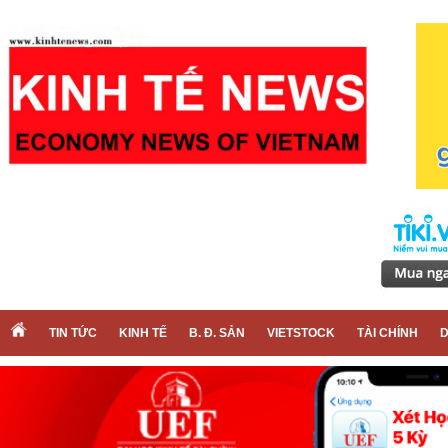
TIN TỨC
KINH TẾ
B. Đ. SẢN
VIETSTOCK
TÀI CHÍNH
D