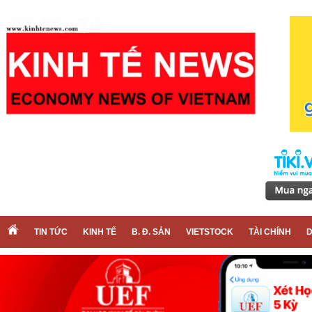
TIN TỨC
KINH TẾ
B. Đ. SẢN
VIETSTOCK
TÀI CHÍNH
D