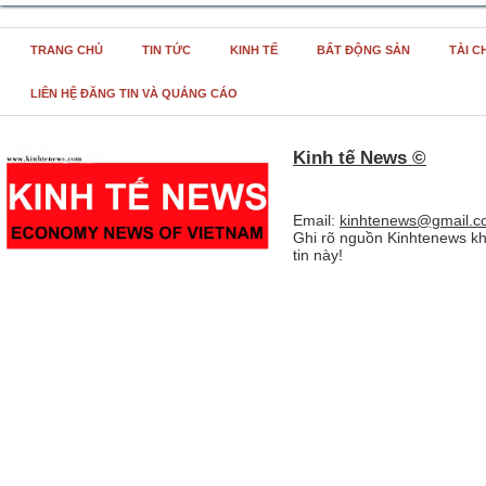
TRANG CHỦ
TIN TỨC
KINH TẾ
BẤT ĐỘNG SẢN
TÀI C
LIÊN HỆ ĐĂNG TIN VÀ QUẢNG CÁO
Kinh tế News ©
Email:
kinhtenews@gmail.c
Ghi rõ nguồn Kinhtenews kh
tin này!