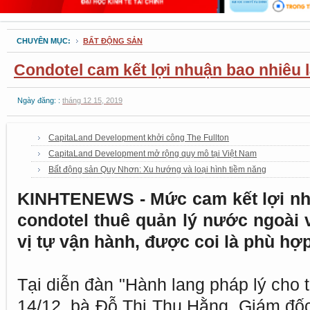
CHUYÊN MỤC:
BẤT ĐỘNG SẢN
Condotel cam kết lợi nhuận bao nhiêu l
Ngày đăng: :
tháng 12 15, 2019
CapitaLand Development khởi công The Fullton
CapitaLand Development mở rộng quy mô tại Việt Nam
Bất động sản Quy Nhơn: Xu hướng và loại hình tiềm năng
KINHTENEWS - Mức cam kết lợi n
condotel thuê quản lý nước ngoài
vị tự vận hành, được coi là phù hợ
Tại diễn đàn "Hành lang pháp lý cho 
14/12, bà Đỗ Thị Thu Hằng, Giám đố