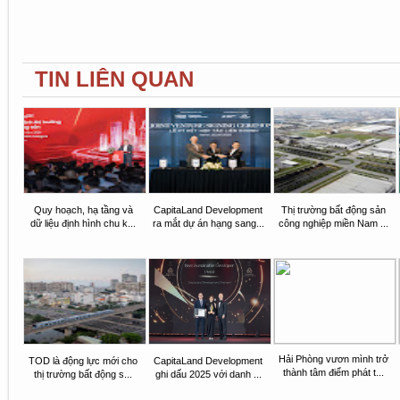
TIN LIÊN QUAN
Quy hoạch, hạ tầng và
CapitaLand Development
Thị trường bất động sản
dữ liệu định hình chu k...
ra mắt dự án hạng sang...
công nghiệp miền Nam ...
Hải Phòng vươn mình trở
TOD là động lực mới cho
CapitaLand Development
thành tâm điểm phát t...
thị trường bất động s...
ghi dấu 2025 với danh ...