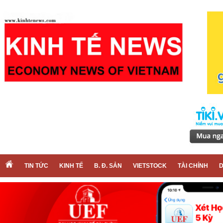
TIN TỨC
KINH TẾ
B. Đ. SẢN
VIETSTOCK
TÀI CHÍNH
D