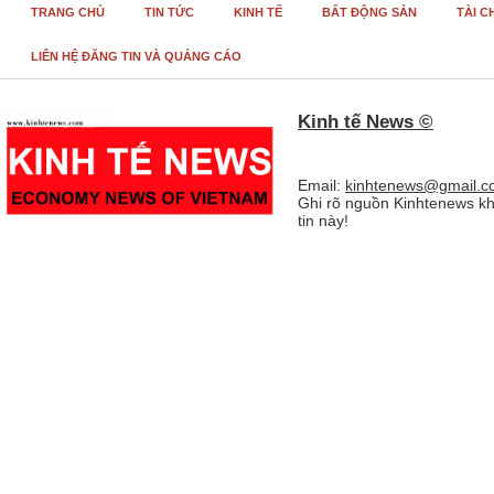
TRANG CHỦ
TIN TỨC
KINH TẾ
BẤT ĐỘNG SẢN
TÀI C
LIÊN HỆ ĐĂNG TIN VÀ QUẢNG CÁO
Kinh tế News ©
Email:
kinhtenews@gmail.c
Ghi rõ nguồn Kinhtenews kh
tin này!