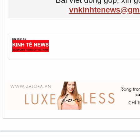
Bài viết đóng góp, xin g
vnkinhtenews@gma