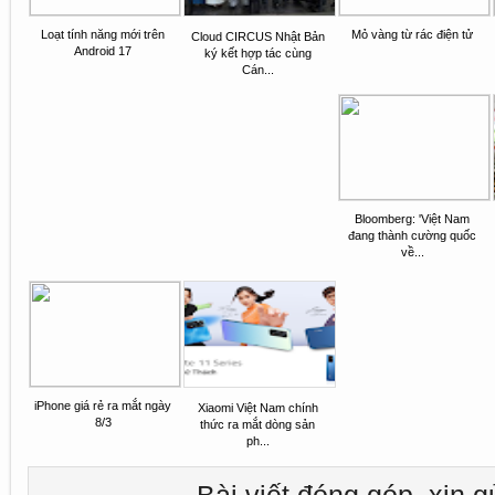
Loạt tính năng mới trên
Mỏ vàng từ rác điện tử
Cloud CIRCUS Nhật Bản
Android 17
ký kết hợp tác cùng
Cán...
Bloomberg: 'Việt Nam
đang thành cường quốc
về...
iPhone giá rẻ ra mắt ngày
Xiaomi Việt Nam chính
8/3
thức ra mắt dòng sản
ph...