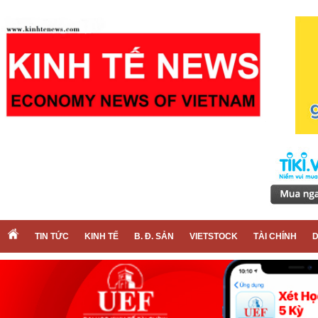
TIN TỨC
KINH TẾ
B. Đ. SẢN
VIETSTOCK
TÀI CHÍNH
D