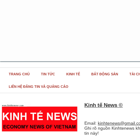
TRANG CHỦ
TIN TỨC
KINH TẾ
BẤT ĐỘNG SẢN
TÀI C
LIÊN HỆ ĐĂNG TIN VÀ QUẢNG CÁO
Kinh tế News ©
Email:
kinhtenews@gmail.c
Ghi rõ nguồn Kinhtenews kh
tin này!