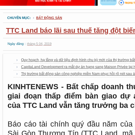
CHUYÊN MỤC:
BẤT ĐỘNG SẢN
TTC Land báo lãi sau thuế tăng đột biế
Ngày đăng: :
tháng 5 04, 2019
Quy hoạch, hạ tầng và dữ liệu định hình chu kỳ mới của thị trường b
CapitaLand Development ra mắt dự án hạng sang Maison Privée tại 
Thị trường bất động sản công nghiệp miền Nam phục hồi rõ nét sau á
KINHTENEWS - Bất chấp doanh thu
giai đoạn thấp điểm bàn giao dự 
của TTC Land vẫn tăng trưởng ba c
Báo cáo tài chính quý đầu năm của
Sài Gòn Thương Tín (TTC Land, mã