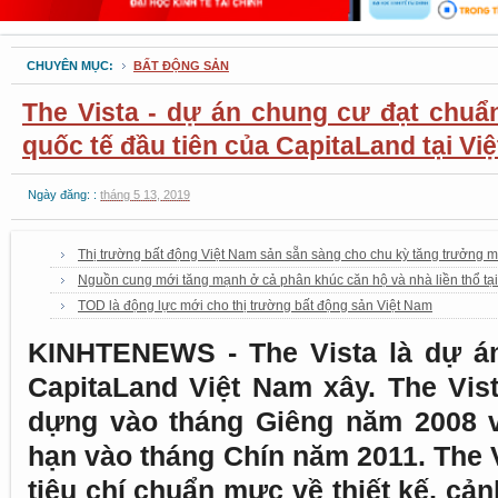
CHUYÊN MỤC:
BẤT ĐỘNG SẢN
The Vista - dự án chung cư đạt chuẩ
quốc tế đầu tiên của CapitaLand tại Vi
Ngày đăng: :
tháng 5 13, 2019
Thị trường bất động Việt Nam sản sẵn sàng cho chu kỳ tăng trưởng m
Nguồn cung mới tăng mạnh ở cả phân khúc căn hộ và nhà liền thổ tạ
TOD là động lực mới cho thị trường bất động sản Việt Nam
KINHTENEWS - The Vista là dự á
CapitaLand Việt Nam xây. The Vis
dựng vào tháng Giêng năm 2008 
hạn vào tháng Chín năm 2011. The V
tiêu chí chuẩn mực về thiết kế, cả