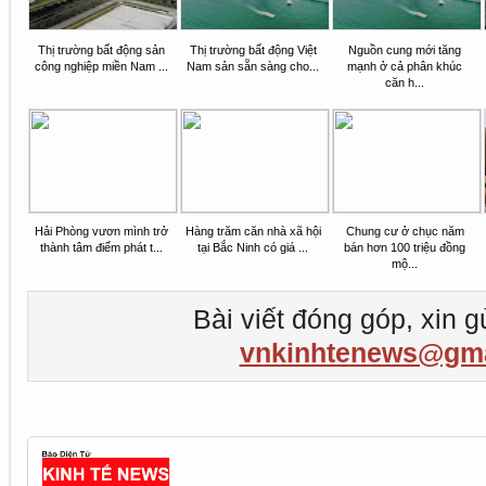
Thị trường bất động sản
Thị trường bất động Việt
Nguồn cung mới tăng
công nghiệp miền Nam ...
Nam sản sẵn sàng cho...
mạnh ở cả phân khúc
căn h...
Hải Phòng vươn mình trở
Hàng trăm căn nhà xã hội
Chung cư ở chục năm
thành tâm điểm phát t...
tại Bắc Ninh có giá ...
bán hơn 100 triệu đồng
mộ...
Bài viết đóng góp, xin g
vnkinhtenews@gma