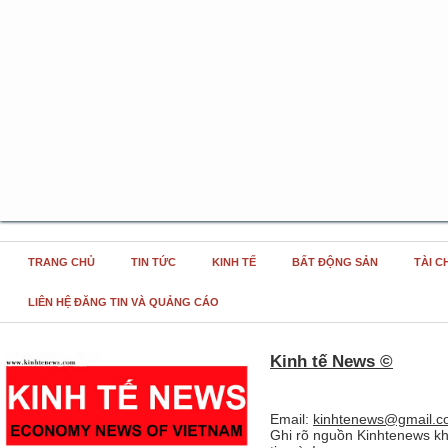
TRANG CHỦ
TIN TỨC
KINH TẾ
BẤT ĐỘNG SẢN
TÀI C
LIÊN HỆ ĐĂNG TIN VÀ QUẢNG CÁO
Kinh tế News ©
Email:
kinhtenews@gmail.c
Ghi rõ nguồn Kinhtenews kh