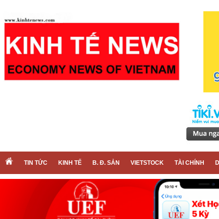
TIN TỨC
KINH TẾ
B. Đ. SẢN
VIETSTOCK
TÀI CHÍNH
D