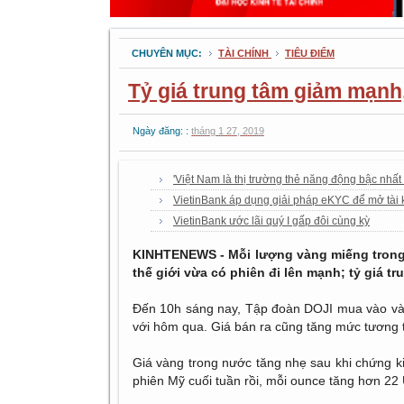
CHUYÊN MỤC:
TÀI CHÍNH
TIÊU ĐIỂM
Tỷ giá trung tâm giảm mạnh,
Ngày đăng: :
tháng 1 27, 2019
'Việt Nam là thị trường thẻ năng động bậc nhấ
VietinBank áp dụng giải pháp eKYC để mở tài 
VietinBank ước lãi quý I gấp đôi cùng kỳ
KINHTENEWS - Mỗi lượng vàng miếng trong
thế giới vừa có phiên đi lên mạnh; tỷ giá t
Đến 10h sáng nay, Tập đoàn DOJI mua vào vàn
với hôm qua. Giá bán ra cũng tăng mức tương tự
Giá vàng trong nước tăng nhẹ sau khi chứng kiế
phiên Mỹ cuối tuần rồi, mỗi ounce tăng hơn 