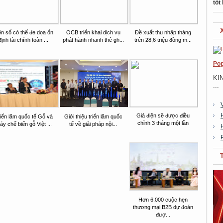
tốt
ền số có thể đe dọa ổn
OCB triển khai dịch vụ
Đề xuất thu nhập tháng
định tài chính toàn ...
phát hành nhanh thẻ gh...
trên 28,6 triệu đồng m...
Pop
KI
...
Giá điện sẽ được điều
iển lãm quốc tế Gỗ và
Giới thiệu triển lãm quốc
chỉnh 3 tháng một lần
y chế biến gỗ Việt ...
tế về giải pháp nội...
Hơn 6.000 cuộc hẹn
thương mại B2B dự đoán
đượ...