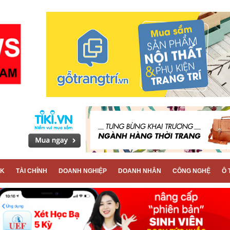
CK
TÀI CHÍNH
DOANH NGHIỆP
DOANH NHÂN
CÔNG NGHỆ
Ô 