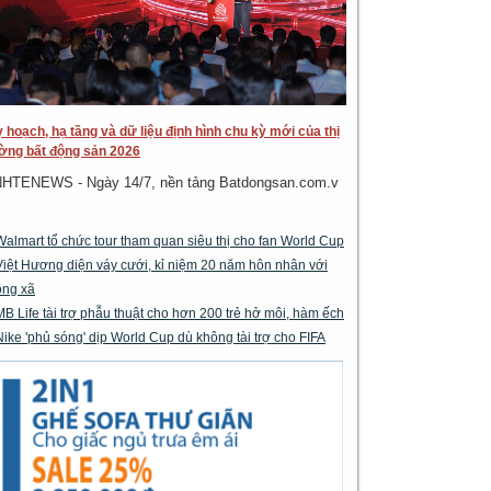
 hoạch, hạ tầng và dữ liệu định hình chu kỳ mới của thị
ờng bất động sản 2026
NHTENEWS - Ngày 14/7, nền tảng Batdongsan.com.v
Walmart tổ chức tour tham quan siêu thị cho fan World Cup
Việt Hương diện váy cưới, kỉ niệm 20 năm hôn nhân với
ông xã
MB Life tài trợ phẫu thuật cho hơn 200 trẻ hở môi, hàm ếch
Nike 'phủ sóng' dịp World Cup dù không tài trợ cho FIFA