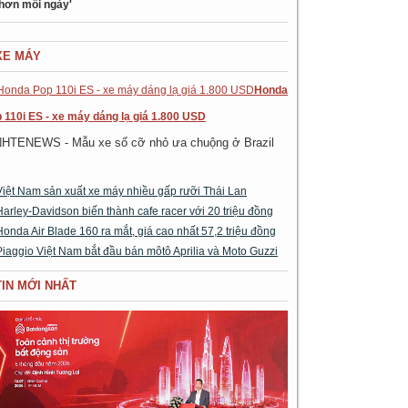
 hơn mỗi ngày'
XE MÁY
Honda
 110i ES - xe máy dáng lạ giá 1.800 USD
NHTENEWS - Mẫu xe số cỡ nhỏ ưa chuộng ở Brazil
Việt Nam sản xuất xe máy nhiều gấp rưỡi Thái Lan
Harley-Davidson biến thành cafe racer với 20 triệu đồng
Honda Air Blade 160 ra mắt, giá cao nhất 57,2 triệu đồng
Piaggio Việt Nam bắt đầu bán môtô Aprilia và Moto Guzzi
TIN MỚI NHẤT