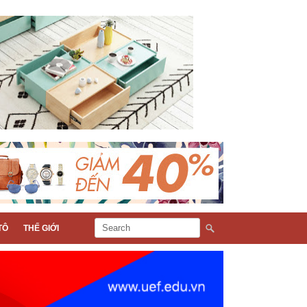
TÔ
THẾ GIỚI