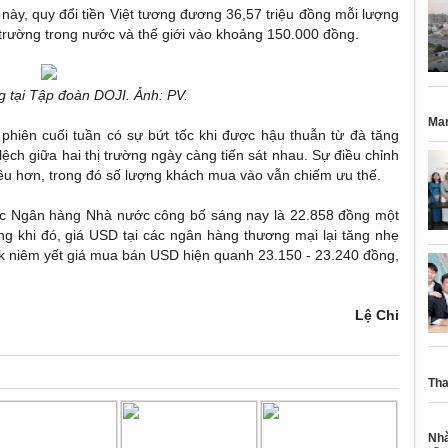
ày, quy đổi tiền Việt tương đương 36,57 triệu đồng mỗi lượng
ị trường trong nước và thế giới vào khoảng 150.000 đồng.
g tại Tập đoàn DOJI. Ảnh: PV.
Mar
phiên cuối tuần có sự bứt tốc khi được hậu thuẫn từ đà tăng
ệch giữa hai thị trường ngày càng tiến sát nhau. Sự điều chỉnh
iều hơn, trong đó số lượng khách mua vào vẫn chiếm ưu thế.
được Ngân hàng Nhà nước công bố sáng nay là 22.858 đồng một
g khi đó, giá USD tại các ngân hàng thương mại lại tăng nhẹ
k niêm yết giá mua bán USD hiện quanh 23.150 - 23.240 đồng,
Lệ Chi
Tha
Nhà