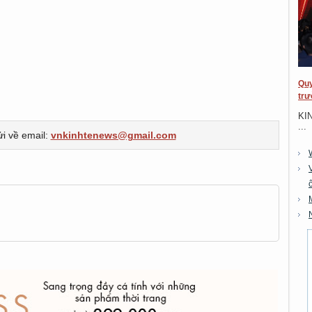
Quy
trư
KI
...
ửi về email:
vnkinhtenews@gmail.com