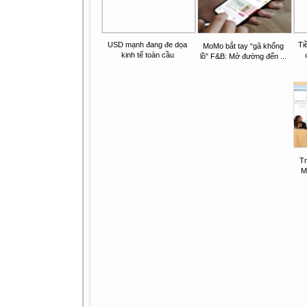
USD mạnh đang đe dọa
Ti
MoMo bắt tay “gã khổng
kinh tế toàn cầu
lồ” F&B: Mở đường đến ...
Tr
Má