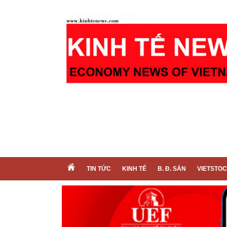
TIN TỨC
KINH TẾ
B. Đ. SẢN
VIETSTO