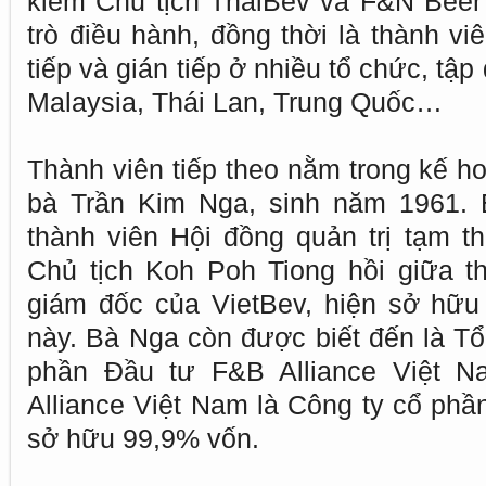
kiêm Chủ tịch ThaiBev và F&N Beer
trò điều hành, đồng thời là thành vi
tiếp và gián tiếp ở nhiều tổ chức, tập
Malaysia, Thái Lan, Trung Quốc…
Thành viên tiếp theo nằm trong kế h
bà Trần Kim Nga, sinh năm 1961.
thành viên Hội đồng quản trị tạm th
Chủ tịch Koh Poh Tiong hồi giữa t
giám đốc của VietBev, hiện sở hữu
này. Bà Nga còn được biết đến là T
phần Đầu tư F&B Alliance Việt N
Alliance Việt Nam là Công ty cổ ph
sở hữu 99,9% vốn.