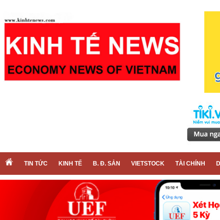
TIN TỨC
KINH TẾ
B. Đ. SẢN
VIETSTOCK
TÀI CHÍNH
D