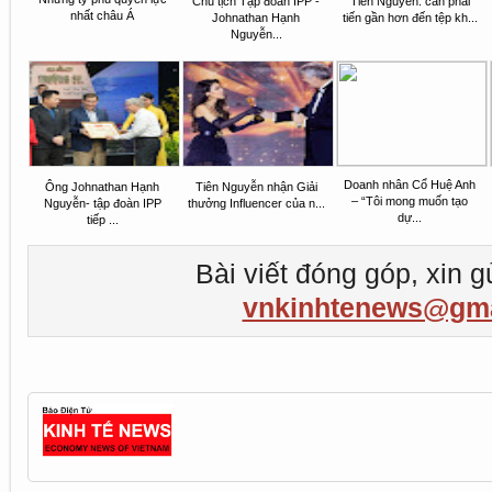
Chủ tịch Tập đoàn IPP -
Tiên Nguyễn: cần phải
nhất châu Á
Johnathan Hạnh
tiến gần hơn đến tệp kh...
Nguyễn...
Doanh nhân Cổ Huệ Anh
Ông Johnathan Hạnh
Tiên Nguyễn nhận Giải
– “Tôi mong muốn tạo
Nguyễn- tập đoàn IPP
thưởng Influencer của n...
dự...
tiếp ...
Bài viết đóng góp, xin g
vnkinhtenews@gma