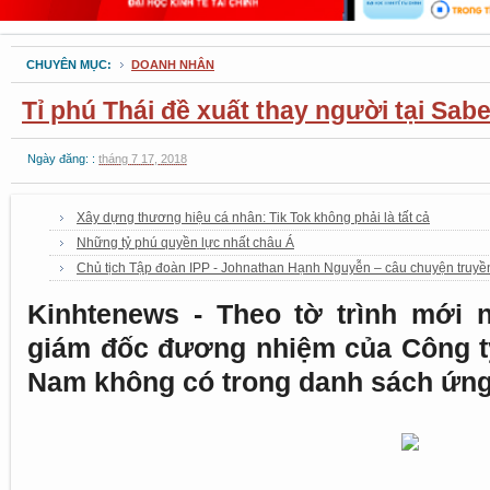
CHUYÊN MỤC:
DOANH NHÂN
Tỉ phú Thái đề xuất thay người tại Sab
Ngày đăng: :
tháng 7 17, 2018
Xây dựng thương hiệu cá nhân: Tik Tok không phải là tất cả
Những tỷ phú quyền lực nhất châu Á
Chủ tịch Tập đoàn IPP - Johnathan Hạnh Nguyễn – câu chuyện truy
Kinhtenews - Theo tờ trình mới 
giám đốc đương nhiệm của Công t
Nam không có trong danh sách ứng 