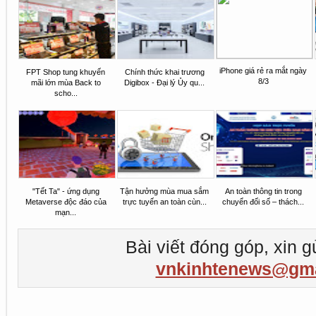
iPhone giá rẻ ra mắt ngày
FPT Shop tung khuyến
Chính thức khai trương
8/3
mãi lớn mùa Back to
Digibox - Đại lý Ủy qu...
scho...
"Tết Ta" - ứng dụng
Tận hưởng mùa mua sắm
An toàn thông tin trong
Metaverse độc đáo của
trực tuyến an toàn cùn...
chuyển đối số – thách...
mạn...
Bài viết đóng góp, xin g
vnkinhtenews@gma