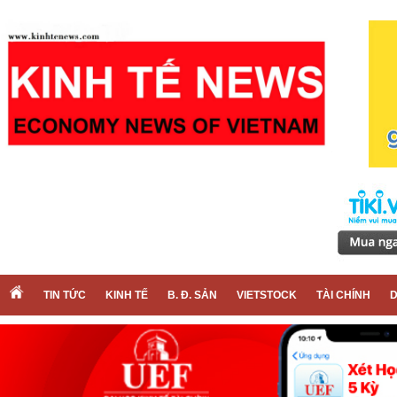
TIN TỨC
KINH TẾ
B. Đ. SẢN
VIETSTOCK
TÀI CHÍNH
D