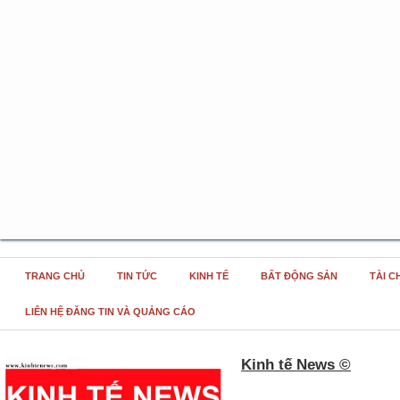
TRANG CHỦ
TIN TỨC
KINH TẾ
BẤT ĐỘNG SẢN
TÀI C
LIÊN HỆ ĐĂNG TIN VÀ QUẢNG CÁO
Kinh tế News ©