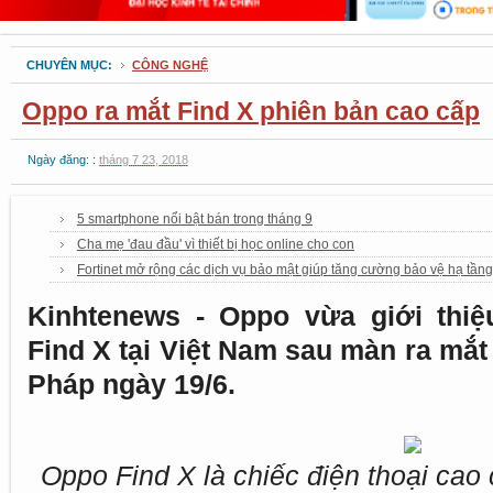
CHUYÊN MỤC:
CÔNG NGHỆ
Oppo ra mắt Find X phiên bản cao cấp
Ngày đăng: :
tháng 7 23, 2018
5 smartphone nổi bật bán trong tháng 9
Cha mẹ 'đau đầu' vì thiết bị học online cho con
Fortinet mở rộng các dịch vụ bảo mật giúp tăng cường bảo vệ hạ tầng 
Kinhtenews - Oppo vừa giới thi
Find X tại Việt Nam sau màn ra mắt 
Pháp ngày 19/6.
Oppo Find X là chiếc điện thoại cao