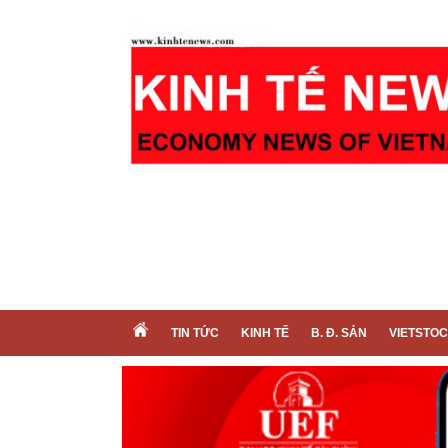
TIN TỨC
KINH TẾ
B. Đ. SẢN
VIETSTO