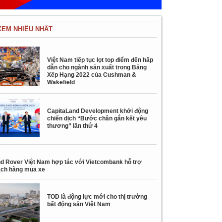
XEM NHIỀU NHẤT
Việt Nam tiếp tục lọt top điểm đến hấp
dẫn cho ngành sản xuất trong Bảng
Xếp Hạng 2022 của Cushman &
Wakefield
CapitaLand Development khởi động
chiến dịch “Bước chân gắn kết yêu
thương” lần thứ 4
d Rover Việt Nam hợp tác với Vietcombank hỗ trợ
ch hàng mua xe
TOD là động lực mới cho thị trường
bất động sản Việt Nam