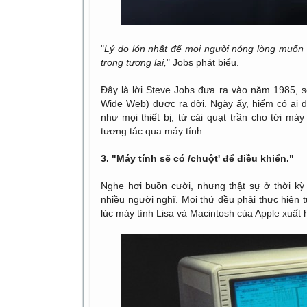
"
Lý do lớn nhất để mọi người nóng lòng muốn 
trong tương lai,
" Jobs phát biểu.
Đây là lời Steve Jobs đưa ra vào năm 1985, 
Wide Web) được ra đời. Ngày ấy, hiếm có ai đ
như mọi thiết bị, từ cái quạt trần cho tới máy
tương tác qua máy tính.
3. "Máy tính sẽ có /chuột' để điều khiển."
Nghe hơi buồn cười, nhưng thật sự ở thời kỳ
nhiều người nghĩ. Mọi thứ đều phải thực hiện 
lúc máy tính Lisa và Macintosh của Apple xuất h