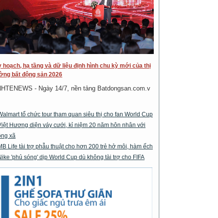
 hoạch, hạ tầng và dữ liệu định hình chu kỳ mới của thị
ờng bất động sản 2026
NHTENEWS - Ngày 14/7, nền tảng Batdongsan.com.v
Walmart tổ chức tour tham quan siêu thị cho fan World Cup
Việt Hương diện váy cưới, kỉ niệm 20 năm hôn nhân với
ông xã
MB Life tài trợ phẫu thuật cho hơn 200 trẻ hở môi, hàm ếch
Nike 'phủ sóng' dịp World Cup dù không tài trợ cho FIFA