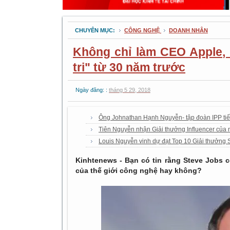
CHUYÊN MỤC:
CÔNG NGHỆ
DOANH NHÂN
Không chỉ làm CEO Apple, 
tri" từ 30 năm trước
Ngày đăng: :
tháng 5 29, 2018
Ông Johnathan Hạnh Nguyễn- tập đoàn IPP tiế
Tiên Nguyễn nhận Giải thưởng Influencer của 
Louis Nguyễn vinh dự đạt Top 10 Giải thưởng 
Kinhtenews - Bạn có tin rằng Steve Jobs c
của thế giới công nghệ hay không?