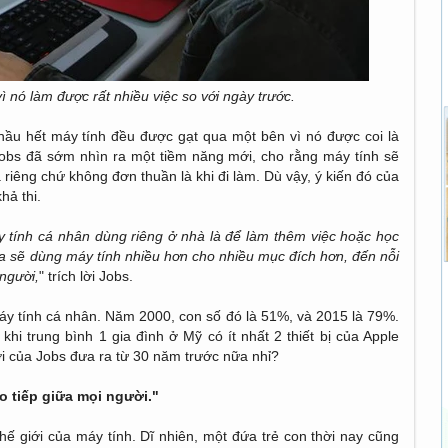
vì nó làm được rất nhiều việc so với ngày trước.
 hầu hết máy tính đều được gạt qua một bên vì nó được coi là
 Jobs đã sớm nhìn ra một tiềm năng mới, cho rằng máy tính sẽ
riêng chứ không đơn thuần là khi đi làm. Dù vậy, ý kiến đó của
hả thi.
y tính cá nhân dùng riêng ở nhà là để làm thêm việc hoặc học
ta sẽ dùng máy tính nhiều hơn cho nhiều mục đích hơn, đến nỗi
 người,
" trích lời Jobs.
y tính cá nhân. Năm 2000, con số đó là 51%, và 2015 là 79%.
hi trung bình 1 gia đình ở Mỹ có ít nhất 2 thiết bị của Apple
ời của Jobs đưa ra từ 30 năm trước nữa nhỉ?
ao tiếp giữa mọi người."
hế giới của máy tính. Dĩ nhiên, một đứa trẻ con thời nay cũng