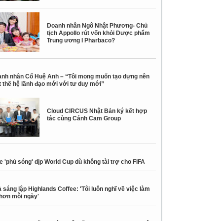
Doanh nhân Ngô Nhật Phương- Chủ
tịch Appollo rút vốn khỏi Dược phẩm
Trung ương I Pharbaco?
nh nhân Cổ Huệ Anh – “Tôi mong muốn tạo dựng nên
 thế hệ lãnh đạo mới với tư duy mới”
Cloud CIRCUS Nhật Bản ký kết hợp
tác cùng Cánh Cam Group
e 'phủ sóng' dịp World Cup dù không tài trợ cho FIFA
 sáng lập Highlands Coffee: 'Tôi luôn nghĩ về việc làm
 hơn mỗi ngày'