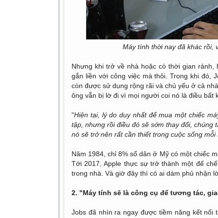
Máy tính thời nay đã khác rồi, 
Nhưng khi trở về nhà hoặc có thời gian rảnh,
gắn liền với công việc mà thôi. Trong khi đó,
còn được sử dụng rộng rãi và chủ yếu ở cả nhà 
ông vẫn bị lờ đi vì mọi người coi nó là điều bất k
"
Hiện tại, lý do duy nhất để mua một chiếc má
tập, nhưng rồi điều đó sẽ sớm thay đổi, chúng 
nó sẽ trở nên rất cần thiết trong cuộc sống mỗi
Năm 1984, chỉ 8% số dân ở Mỹ có một chiếc má
Tới 2017, Apple thực sự trở thành một đế chế k
trong nhà. Và giờ đây thì có ai dám phủ nhận l
2. "Máy tính sẽ là công cụ để tương tác, gi
Jobs đã nhìn ra ngay được tiềm năng kết nối t