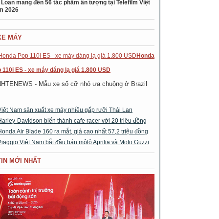
 Loan mang đến 56 tác phẩm ấn tượng tại Telefilm Việt
m 2026
XE MÁY
Honda
 110i ES - xe máy dáng lạ giá 1.800 USD
NHTENEWS - Mẫu xe số cỡ nhỏ ưa chuộng ở Brazil
Việt Nam sản xuất xe máy nhiều gấp rưỡi Thái Lan
Harley-Davidson biến thành cafe racer với 20 triệu đồng
Honda Air Blade 160 ra mắt, giá cao nhất 57,2 triệu đồng
Piaggio Việt Nam bắt đầu bán môtô Aprilia và Moto Guzzi
TIN MỚI NHẤT