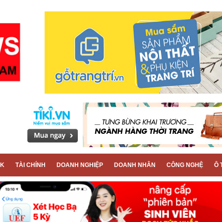
CK
TÀI CHÍNH
DOANH NGHIỆP
DOANH NHÂN
CÔNG NGHỆ
Ô 