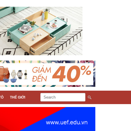
TÔ
THẾ GIỚI