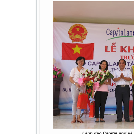
Lãnh đạo CapitaLand và 