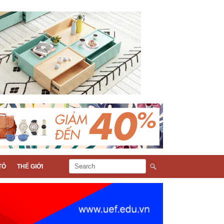
TÔ
THẾ GIỚI