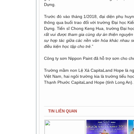
Dựng.
Trước đó vào tháng 1/2018, đại diện phụ huynh
thông qua buổi trao đổi với trường Đại học K
Dựng. Tiến sĩ Chong Keng Hua, trường Đại học
rất vui được tham gia cùng dự án thiện nguyệ
sự hợp tác giữa các nền văn hóa khác nhau sẽ
điều kiện học tập cho trẻ
.”
Công ty sơn Nippon Paint đã hỗ trợ sơn cho c
Trường mầm non Lệ Xá CapitaLand Hope là ngô
Việt Nam, hai ngôi trường kia là trường tiểu h
Thạnh Phước CapitaLand Hope (tỉnh Long An).
TIN LIÊN QUAN