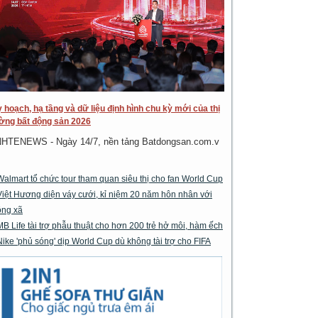
 hoạch, hạ tầng và dữ liệu định hình chu kỳ mới của thị
ờng bất động sản 2026
NHTENEWS - Ngày 14/7, nền tảng Batdongsan.com.v
Walmart tổ chức tour tham quan siêu thị cho fan World Cup
Việt Hương diện váy cưới, kỉ niệm 20 năm hôn nhân với
ông xã
MB Life tài trợ phẫu thuật cho hơn 200 trẻ hở môi, hàm ếch
Nike 'phủ sóng' dịp World Cup dù không tài trợ cho FIFA