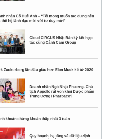
nh nhân Cổ Huệ Anh – “Tôi mong muốn tạo dựng nên
 thế hệ lãnh đạo mới với tư duy mới”
Cloud CIRCUS Nhật Bản ký kết hợp
tác cùng Cánh Cam Group
k Zuckerberg lần đầu giàu hơn Elon Musk kể từ 2020
Doanh nhân Ngô Nhật Phương- Chủ
tịch Appollo rút vốn khỏi Dược phẩm
Trung ương I Pharbaco?
nh khoản chứng khoán thấp nhất 3 tuần
Quy hoạch, hạ tầng và dữ liệu định