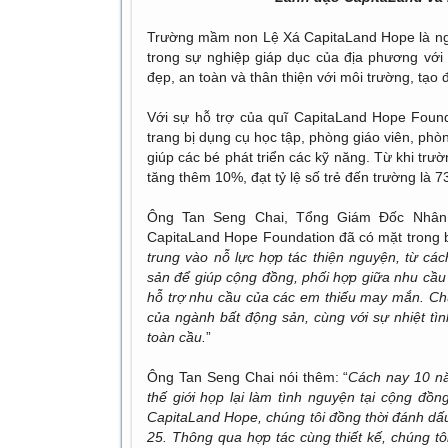
Trường mầm non Lệ Xá CapitaLand Hope là ngô
trong sự nghiệp giáp dục của địa phương với 
đẹp, an toàn và thân thiện với môi trường, tạo 
Với sự hỗ trợ của quĩ CapitaLand Hope Foun
trang bị dụng cụ học tập, phòng giáo viên, phòn
giúp các bé phát triển các kỹ năng. Từ khi trư
tăng thêm 10%, đạt tỷ lệ số trẻ đến trường là 7
Ông Tan Seng Chai, Tổng Giám Đốc Nhân 
CapitaLand Hope Foundation đã có mặt trong bu
trung vào nỗ lực hợp tác thiện nguyện, từ c
sản để giúp cộng đồng, phối hợp giữa nhu cầu 
hỗ trợ nhu cầu của các em thiếu may mắn. Chún
của ngành bất động sản, cùng với sự nhiệt t
toàn cầu.
”
Ông Tan Seng Chai nói thêm: “
Cách nay 10 nă
thế giới họp lại làm tình nguyện tại cộng đ
CapitaLand Hope, chúng tôi đồng thời đánh dấu
25. Thông qua hợp tác cùng thiết kế, chúng t