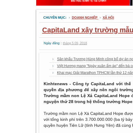
CHUYÊN MỤC:
DOANH NGHIỆP
XÃ HỘI
CapitaLand xây trường mẫu
Ngày đăng: :
tháng 5 09, 2018
Sân khấu Trương Hùng Minh công bố dự án ng
Việt Hương mang "Ngày xuân ấm áp" đến bà c
Khai mạc Giải Marathon TPHCM lần thứ 12 n
Kinhtenews - Công ty CapitaLand với thế
quyền địa phương để xây nên ngôi trường
Trường mầm non Lệ Xá CapitaLand Hope ở 
nguyện thứ 28 trong hệ thống trường Hope Sc
Trường mầm non Lệ Xá CapitaLand Hope được 
với tổng kinh phí trên 3.700.000.000 (ba tỷ bả
quyền huyện Tiên Lữ (tỉnh Hưng Yên) đã cùng h