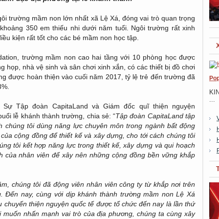
i trường mầm non lớn nhất xã Lệ Xá, đóng vai trò quan trọng
khoảng 350 em thiếu nhi dưới năm tuổi. Ngôi trường rất xinh
điều kiện rất tốt cho các bé mầm non học tập.
dation, trường mầm non cao hai tầng với 10 phòng học được
g họp, nhà vệ sinh và sân chơi xinh xắn, có các thiết bị đồ chơi
ờng được hoàn thiện vào cuối năm 2017, tỷ lệ trẻ đến trường đã
Pop
3%.
KI
...
Sự Tập đoàn CapitaLand và Giám đốc quĩ thiện nguyện
ổi lễ khánh thành trường, chia sẻ: “
Tập đoàn CapitaLand tập
ách chúng tôi dùng năng lực chuyên môn trong ngành bất động
của cộng đồng để thiết kế và xây dựng, cho tới cách chúng tôi
g tôi kết hợp năng lực trong thiết kế, xây dựng và qui hoạch
ình của nhân viên để xây nên những cộng đồng bền vững khắp
m, chúng tôi đã động viên nhân viên công ty từ khắp nơi trên
ồng. Đến nay, cùng với dịp khánh thành trường mầm non Lệ Xá
 chuyến thiện nguyện quốc tế được tổ chức đến nay là lần thứ
ôi muốn nhấn mạnh vai trò của địa phương, chúng ta cùng xây