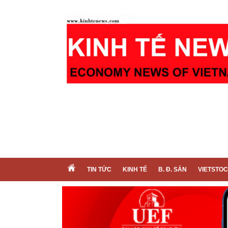
TIN TỨC
KINH TẾ
B. Đ. SẢN
VIETSTO