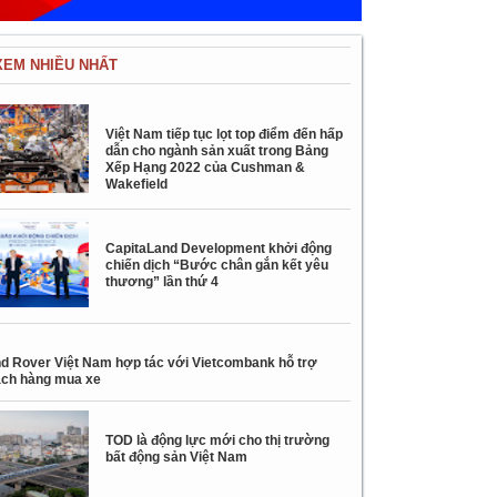
XEM NHIỀU NHẤT
Việt Nam tiếp tục lọt top điểm đến hấp
dẫn cho ngành sản xuất trong Bảng
Xếp Hạng 2022 của Cushman &
Wakefield
CapitaLand Development khởi động
chiến dịch “Bước chân gắn kết yêu
thương” lần thứ 4
d Rover Việt Nam hợp tác với Vietcombank hỗ trợ
ch hàng mua xe
TOD là động lực mới cho thị trường
bất động sản Việt Nam