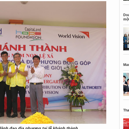
Doa
một
Mar
Tha
lãnh đạo địa phương tại lễ khánh thành