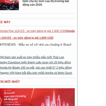
hình chu kỳ mới của thị trường bất
động sản 2026
XE MÁY
Honda
 110i ES - xe máy dáng lạ giá 1.800 USD
NHTENEWS - Mẫu xe số cỡ nhỏ ưa chuộng ở Brazil
Việt Nam sản xuất xe máy nhiều gấp rưỡi Thái Lan
Harley-Davidson biến thành cafe racer với 20 triệu đồng
Honda Air Blade 160 ra mắt, giá cao nhất 57,2 triệu đồng
Piaggio Việt Nam bắt đầu bán môtô Aprilia và Moto Guzzi
TIN MỚI NHẤT