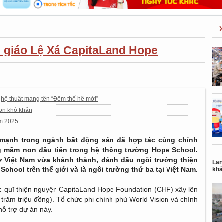
 giáo Lệ Xá CapitaLand Hope
hệ thuật mang tên “Đêm thế hệ mới”
on khó khăn
ăm 2025
 mạnh trong ngành bất động sản đã hợp tác cùng chính
 mầm non đầu tiên trong hệ thống trường Hope School.
Việt Nam vừa khánh thành, đánh dấu ngôi trường thiện
Lan
hool trên thế giới và là ngôi trường thứ ba tại Việt Nam.
khá
quĩ thiện nguyện CapitaLand Hope Foundation (CHF) xây lên
y trăm triệu đồng). Tổ chức phi chính phủ World Vision và chính
ỗ trợ dự án này.