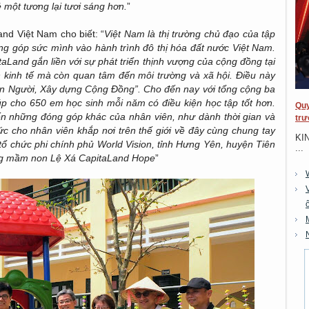
ẻ một tương lại tươi sáng hơn.
”
d Việt Nam cho biết: “
Việt Nam là thị trường chủ đạo của tập
ng góp sức mình vào hành trình đô thị hóa đất nước Việt Nam.
Land gắn liền với sự phát triển thịnh vượng của cộng đồng tại
n kinh tế mà còn quan tâm đến môi trường và xã hội. Điều này
Con Người, Xây dựng Cộng Đồng”. Cho đến nay với tổng cộng ba
úp cho 650 em học sinh mỗi năm có điều kiện học tập tốt hơn.
Quy
ến những đóng góp khác của nhân viên, như dành thời gian và
trư
c cho nhân viên khắp nơi trên thế giới về đây cùng chung tay
KI
tổ chức phi chính phủ World Vision, tỉnh Hưng Yên, huyện Tiên
...
ờng mầm non Lệ Xá CapitaLand Hope
”