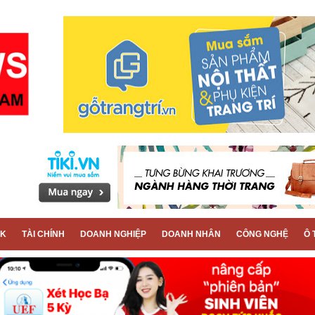
CK
TÀI CHÍNH
DOANH NGHIỆP
DOANH NHÂN
CÔNG NGHỆ
Ô 