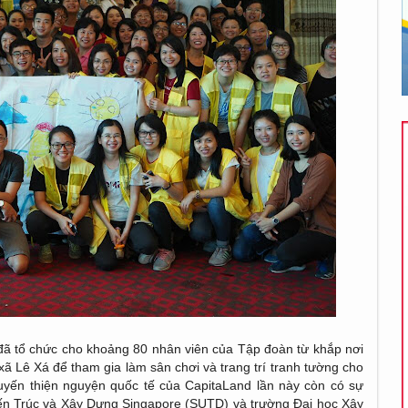
đã tổ chức cho khoảng 80 nhân viên của Tập đoàn từ khắp nơi
 xã Lê Xá để tham gia làm sân chơi và trang trí tranh tường cho
yến thiện nguyện quốc tế của CapitaLand lần này còn có sự
iến Trúc và Xây Dựng Singapore (SUTD) và trường Đại học Xây