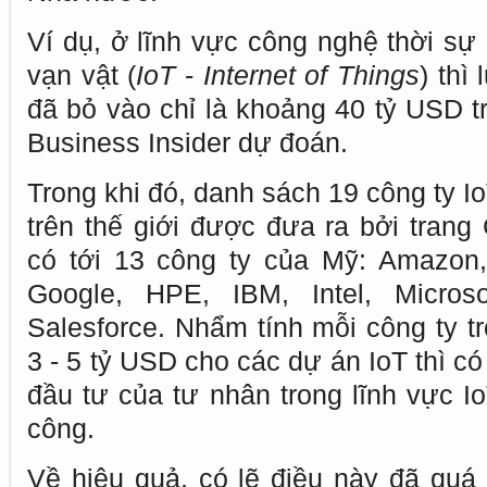
Ví dụ, ở lĩnh vực công nghệ thời sự 
vạn vật (
IoT
-
Internet of Things
) thì
đã bỏ vào chỉ là khoảng 40 tỷ USD t
Business Insider dự đoán.
Trong khi đó, danh sách 19 công ty I
trên thế giới được đưa ra bởi trang
có tới 13 công ty của Mỹ: Amazon,
Google, HPE, IBM, Intel, Microso
Salesforce. Nhẩm tính mỗi công ty t
3 - 5 tỷ USD cho các dự án IoT thì c
đầu tư của tư nhân trong lĩnh vực I
công.
Về hiệu quả, có lẽ điều này đã quá 