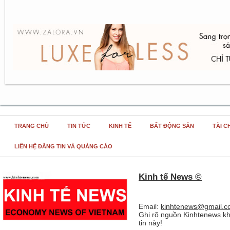
TRANG CHỦ
TIN TỨC
KINH TẾ
BẤT ĐỘNG SẢN
TÀI C
LIÊN HỆ ĐĂNG TIN VÀ QUẢNG CÁO
Kinh tế News ©
Email:
kinhtenews@gmail.c
Ghi rõ nguồn Kinhtenews kh
tin này!