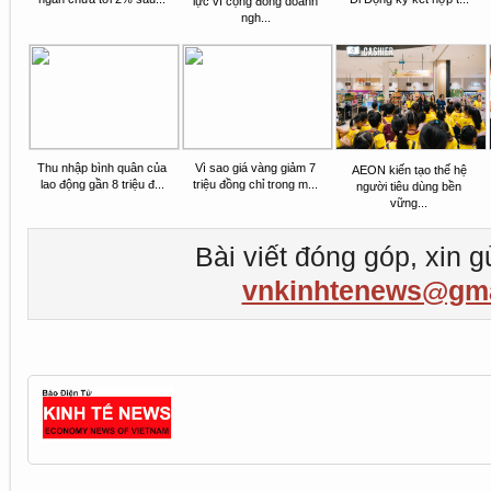
lực vì cộng đồng doanh
ngh...
Thu nhập bình quân của
Vì sao giá vàng giảm 7
AEON kiến tạo thế hệ
lao động gần 8 triệu đ...
triệu đồng chỉ trong m...
người tiêu dùng bền
vững...
Bài viết đóng góp, xin g
vnkinhtenews@gma