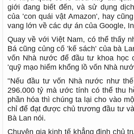
giới đang biết đến, và sử dụng dị
của 'con quái vật Amazon', hay cũn
vang lớn về các dự án của Google, Int
Quay về với Việt Nam, có thể thấy nh
Bá cũng củng cố 'kế sách' của bà La
vốn Nhà nước để đầu tư khoa học c
'quỹ mạo hiểm khổng lồ vốn Nhà nước
"Nếu đầu tư vốn Nhà nước như thế 
296.000 tỷ mà ước tính có thể thu h
phần hóa thì chúng ta lại cho vào m
chỉ để đạt được chủ trương đầu tư v
Bà Lan nói.
Chuyên gia kinh tế khẳng định chủ t