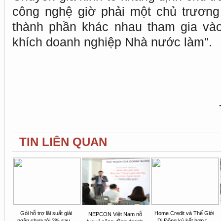
công nghệ giờ phải một chủ trương
thành phần khác nhau tham gia và
khích doanh nghiệp Nhà nước làm".
TIN LIÊN QUAN
Gói hỗ trợ lãi suất giải
Home Credit và Thế Giới
NEPCON Việt Nam nỗ
ngân chưa tới 2% sau...
Di Động ký kết hợp t...