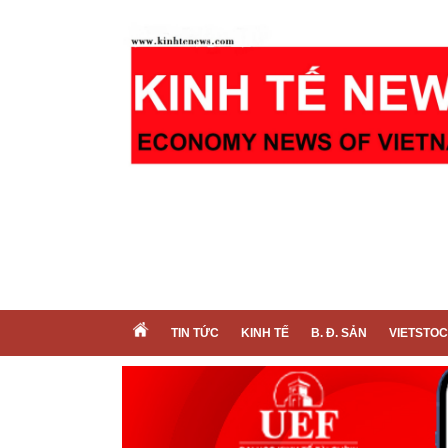
TIN TỨC
KINH TẾ
B. Đ. SẢN
VIETSTO