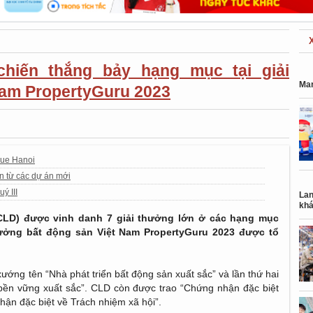
chiến thắng bảy hạng mục tại giải
Mar
Nam PropertyGuru 2023
que Hanoi
an từ các dự án mới
ý III
Lan
khá
LD) được vinh danh 7 giải thưởng lớn ở các hạng mục
hưởng bất động sản Việt Nam PropertyGuru 2023 được tổ
ớng tên “Nhà phát triển bất động sản xuất sắc” và lần thứ hai
 bền vững xuất sắc”. CLD còn được trao “Chứng nhận đặc biệt
hận đặc biệt về Trách nhiệm xã hội”.