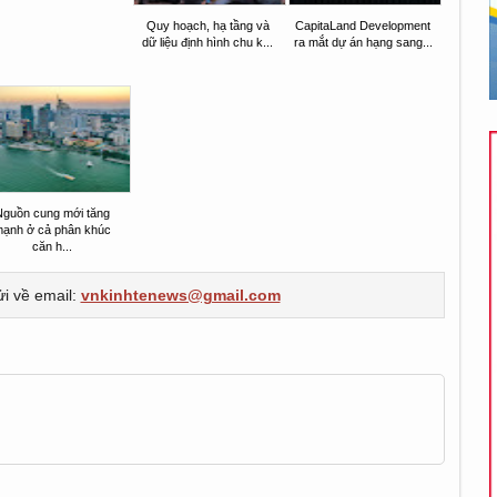
Quy hoạch, hạ tầng và
CapitaLand Development
dữ liệu định hình chu k...
ra mắt dự án hạng sang...
Nguồn cung mới tăng
ạnh ở cả phân khúc
căn h...
ửi về email:
vnkinhtenews@gmail.com