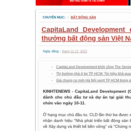
CHUYÊN MỤC:
BẤT ĐỘNG SẢN
CapitaLand Development 
thưởng bất động sản Việt 
Ngày đăng: :
tháng 11 13, 2023
CapitaLand Development khởi công The Seni
Thị trường nhà ở tại TP. HCM: Tín hiệu khả qu
Giá chung cư mới Hà Nội vượt TP HCM trong qu
KINHTENEWS - CapitaLand Development (C
dành cho chủ đầu tư và dự án tại giải t
chức vào ngày 10-11.
Ở hạng mục chủ đầu tư, CLD lần thứ ba được xư
nhận danh hiệu “Nhà phát triển bất động sản
về Xây dựng và thiết kế bền vững” và “Chứng n