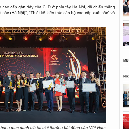
 cao cấp gần đây của CLD ở phía tây Hà Nội, đã chiến thắng
sắc (Hà Nội)”, “Thiết kế kiến trúc căn hộ cao cấp xuất sắc” và
MB 
Nik
hạng mục danh giá tại giải thưởng bất động sản Việt Nam