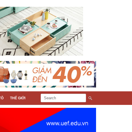
TÔ
THẾ GIỚI