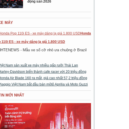
động sản 2026
XE MÁY
Honda
 110i ES - xe máy dáng lạ giá 1.800 USD
NHTENEWS - Mẫu xe số cỡ nhỏ ưa chuộng ở Brazil
Việt Nam sản xuất xe máy nhiều gấp rưỡi Thái Lan
Harley-Davidson biến thành cafe racer với 20 triệu đồng
Honda Air Blade 160 ra mắt, giá cao nhất 57,2 triệu đồng
Piaggio Việt Nam bắt đầu bán môtô Aprilia và Moto Guzzi
TIN MỚI NHẤT