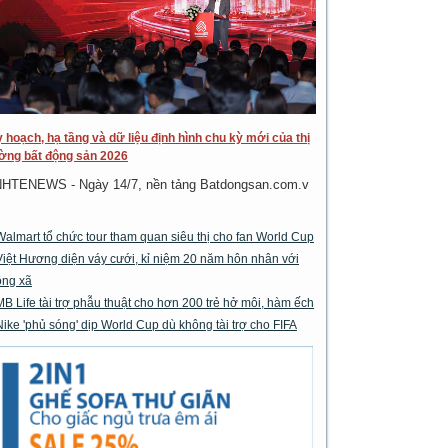
 hoạch, hạ tầng và dữ liệu định hình chu kỳ mới của thị
ờng bất động sản 2026
NHTENEWS - Ngày 14/7, nền tảng Batdongsan.com.v
Walmart tổ chức tour tham quan siêu thị cho fan World Cup
Việt Hương diện váy cưới, kỉ niệm 20 năm hôn nhân với
ông xã
MB Life tài trợ phẫu thuật cho hơn 200 trẻ hở môi, hàm ếch
Nike 'phủ sóng' dịp World Cup dù không tài trợ cho FIFA