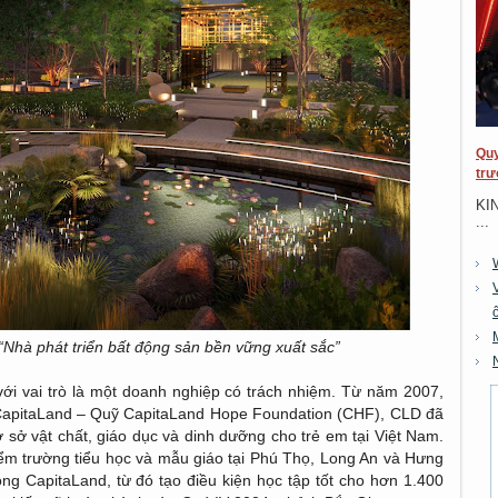
Quy
trư
KI
...
“Nhà phát triển bất động sản bền vững xuất sắc”
với vai trò là một doanh nghiệp có trách nhiệm. Từ năm 2007,
CapitaLand – Quỹ CapitaLand Hope Foundation (CHF), CLD đã
ơ sở vật chất, giáo dục và dinh dưỡng cho trẻ em tại Việt Nam.
ểm trường tiểu học và mẫu giáo tại Phú Thọ, Long An và Hưng
g CapitaLand, từ đó tạo điều kiện học tập tốt cho hơn 1.400