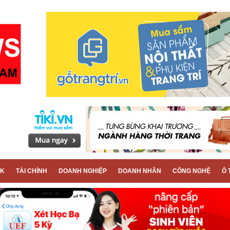
CK
TÀI CHÍNH
DOANH NGHIỆP
DOANH NHÂN
CÔNG NGHỆ
Ô 