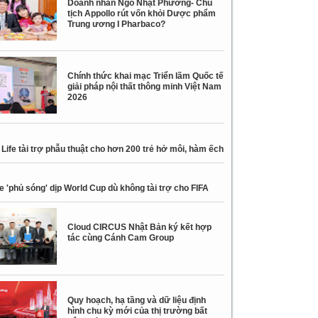
Doanh nhân Ngô Nhật Phương- Chủ
tịch Appollo rút vốn khỏi Dược phẩm
Trung ương I Pharbaco?
Chính thức khai mạc Triển lãm Quốc tế
giải pháp nội thất thông minh Việt Nam
2026
Life tài trợ phẫu thuật cho hơn 200 trẻ hở môi, hàm ếch
e 'phủ sóng' dịp World Cup dù không tài trợ cho FIFA
Cloud CIRCUS Nhật Bản ký kết hợp
tác cùng Cánh Cam Group
Quy hoạch, hạ tầng và dữ liệu định
hình chu kỳ mới của thị trường bất