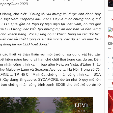
ropertyGuru 2023
 Nam), cho biết: “
Chúng tôi vui mừng khi được vinh danh bảy
ản Việt Nam PropertyGuru 2023. Đây là minh chứng cho vị thế
a CLD. Qua gần ba thập kỷ hiện diện tại Việt Nam, những giải
của CLD trong việc kiến tạo những dự án độc bản và bền vững
 cho khách hàng. Với sự ủng hộ từ khách hàng và các đối tác,
Pop
uẩn cao về chất lượng và sự đổi mới tại các dự án với mục tiêu
KI
g đồng tại nơi CLD hoạt động.
”
...
 các thiết kế thân thiện với môi trường, sử dụng vật liệu xây
tiết kiệm năng lượng và hạn chế chất thải trong các dự án. Đến
ng nhận công trình xanh, bao gồm Feliz en Vista, d’Edge Thảo
 như Mulberry Lane và Seasons Avenue tại Hà Nội. Trong số đó,
EFINE tại TP. Hồ Chí Minh đạt chứng nhận công trình xanh BCA
 Bộ Xây dựng Singapore. SYCAMORE, dự án nhà ở quy mô lớn
 trao chứng nhận công trình xanh EDGE cho thiết kế dự án từ