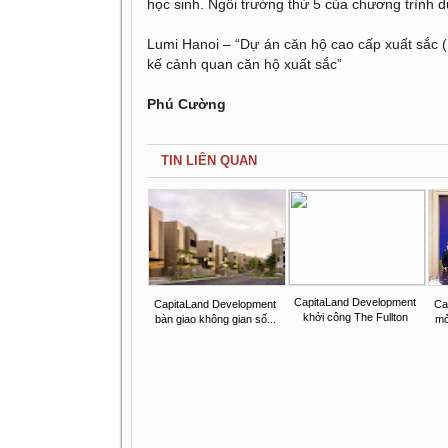
học sinh. Ngôi trường thứ 5 của chương trình d
Lumi Hanoi – “Dự án căn hộ cao cấp xuất sắc (H
kế cảnh quan căn hộ xuất sắc”
Phú Cường
TIN LIÊN QUAN
CapitaLand Development
CapitaLand Development
Ca
khởi công The Fullton
bàn giao không gian số...
mở