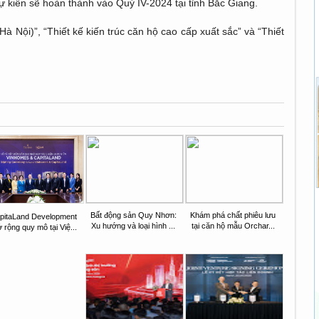
ự kiến sẽ hoàn thành vào Quý IV-2024 tại tỉnh Bắc Giang.
à Nội)”, “Thiết kế kiến trúc căn hộ cao cấp xuất sắc” và “Thiết
Bất động sản Quy Nhơn:
Khám phá chất phiêu lưu
pitaLand Development
Xu hướng và loại hình ...
tại căn hộ mẫu Orchar...
 rộng quy mô tại Việ...